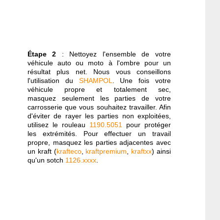
Étape 2
: Nettoyez l'ensemble de votre
véhicule auto ou moto à l'ombre pour un
résultat plus net. Nous vous conseillons
l'utilisation du
SHAMPOL
. Une fois votre
véhicule propre et totalement sec,
masquez seulement les parties de votre
carrosserie que vous souhaitez travailler. Afin
d'éviter de rayer les parties non exploitées,
utilisez le rouleau
1190.5051
pour protéger
les extrémités. Pour effectuer un travail
propre, masquez les parties adjacentes avec
un kraft (
krafteco
,
kraftpremium
,
kraftxx
) ainsi
qu'un sotch
1126.xxxx
.