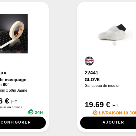
xxx
22441
de masquage
GLOVE
m 80°
Gant peau de mouton
 mm x 50m Jaune
6 €
HT
19.69 €
HT
m selon options
24H
LIVRAISON 10 J
CONFIGURER
AJOUTER