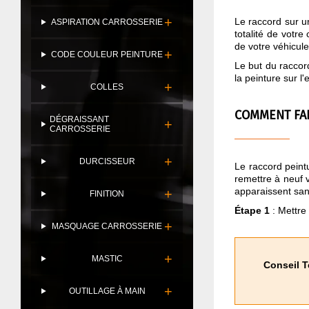
Le raccord sur u
ASPIRATION CARROSSERIE
totalité de votre
de votre véhicul
CODE COULEUR PEINTURE
Le but du raccord
la peinture sur l
COLLES
COMMENT FAI
DÉGRAISSANT
CARROSSERIE
DURCISSEUR
Le raccord peintu
remettre à neuf v
apparaissent sans
FINITION
Étape 1
: Mettre 
MASQUAGE CARROSSERIE
MASTIC
Conseil 
OUTILLAGE À MAIN