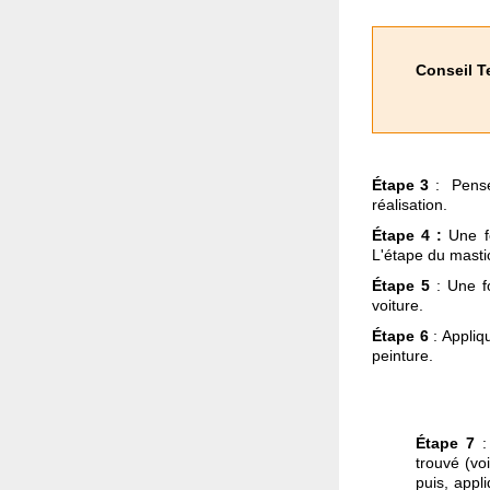
Conseil T
Étape 3
: Pensez
réalisation.
Étape 4 :
Une fo
L'étape du masti
Étape 5
: Une fo
voiture.
Étape 6
: Appliq
peinture.
Étape 7
:
trouvé (vo
puis, appl