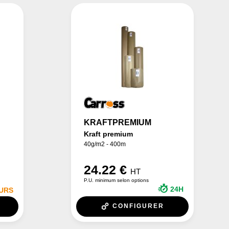
KRAFTPREMIUM
Kraft premium
40g/m2 - 400m
24.22 €
HT
P.U. minimum selon options
24H
OURS
CONFIGURER