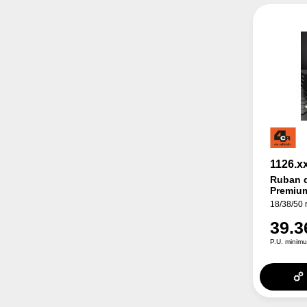
1126.x
Ruban 
Premiu
18/38/50
39.3
P.U. minimu