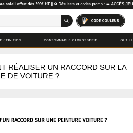
re soleil offert dès 399€ HT
|| ⚽ Résultats et codes promo : ➡️
ACCÈS JEU
CODE COULEUR
 / FINITION
CONSOMMABLE CARROSSERIE
OUTIL
T RÉALISER UN RACCORD SUR LA
E DE VOITURE ?
U'UN RACCORD SUR UNE PEINTURE VOITURE ?