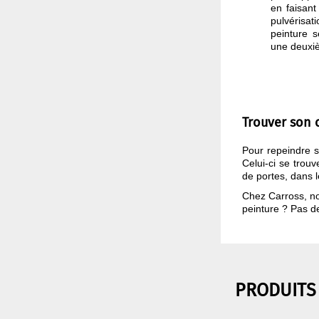
en faisant
pulvérisat
peinture s
une deuxi
Trouver son 
Pour repeindre s
Celui-ci se trou
de portes, dans l
Chez Carross, no
peinture ? Pas d
PRODUITS