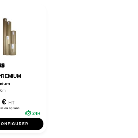
PREMIUM
emium
00m
2 €
HT
selon options
24H
CONFIGURER