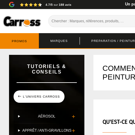
Un pa
4.7/5
sur
188 avis
MARQUES
PREPARATION / PEINTURE
PROMOS
TUTORIELS &
COMMEN
CONSEILS
PEINTUR
L'UNIVERS CARROSS
AÉROSOL
QU'EST-CE Q
APPRÊT / ANTI-GRAVILLONS