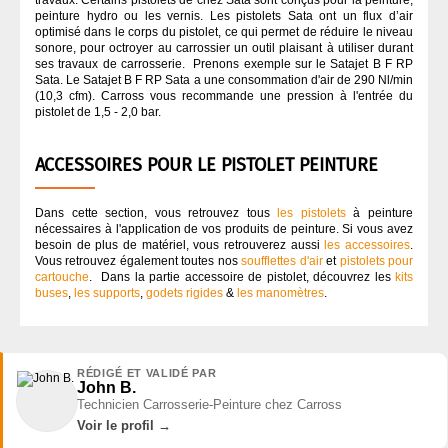
travaux. Certains pistolets de chez Sata sont conçus pour la peinture,
peinture hydro ou les vernis. Les pistolets Sata ont un flux d’air
optimisé dans le corps du pistolet, ce qui permet de réduire le niveau
sonore, pour octroyer au carrossier un outil plaisant à utiliser durant
ses travaux de carrosserie. Prenons exemple sur le Satajet B F RP
Sata. Le Satajet B F RP Sata a une consommation d'air de 290 Nl/min
(10,3 cfm). Carross vous recommande une pression à l'entrée du
pistolet de 1,5 - 2,0 bar.
ACCESSOIRES POUR LE PISTOLET PEINTURE
Dans cette section, vous retrouvez tous
les pistolets
à peinture
nécessaires à l'application de vos produits de peinture. Si vous avez
besoin de plus de matériel, vous retrouverez aussi
les accessoires
.
Vous retrouvez également toutes nos
soufflettes d'air
et
pistolets pour
cartouche
. Dans la partie accessoire de pistolet, découvrez les
kits
buses
,
les supports
,
godets rigides
&
les manomètres
.
RÉDIGÉ ET VALIDÉ PAR
John B.
Technicien Carrosserie-Peinture chez Carross
Voir le profil →