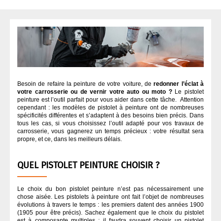
APPRÊT / ANTI-GRAVILLONS
QUI SOMMES NOUS ?
ASPIRATION CARROSSERIE
CODE COULEUR PEINTURE
Besoin de refaire la peinture de votre voiture, de
redonner l’éclat à
votre carrosserie ou de vernir votre auto ou moto ?
Le pistolet
COLLES
peinture est l’outil parfait pour vous aider dans cette tâche. Attention
cependant : les modèles de pistolet à peinture ont de nombreuses
spécificités différentes et s’adaptent à des besoins bien précis. Dans
DÉGRAISSANT CARROSSERIE
tous les cas, si vous choisissez l’outil adapté pour vos travaux de
carrosserie, vous gagnerez un temps précieux : votre résultat sera
propre, et ce, dans les meilleurs délais.
DURCISSEUR
QUEL PISTOLET PEINTURE CHOISIR ?
FINITION
Le choix du bon pistolet peinture n’est pas nécessairement une
chose aisée. Les pistolets à peinture ont fait l’objet de nombreuses
évolutions à travers le temps : les premiers datent des années 1900
MASQUAGE CARROSSERIE
(1905 pour être précis). Sachez également que le choix du pistolet
est à composante multiples : il faudra souvent choisir un pistolet