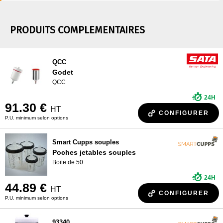
PRODUITS COMPLEMENTAIRES
QCC
Godet
QCC
24H
91.30 €
HT
CONFIGURER
P.U. minimum selon options
Smart Cupps souples
Poches jetables souples
Boite de 50
24H
44.89 €
HT
CONFIGURER
P.U. minimum selon options
93340