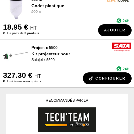
Godet plastique
500ml
24H
18.95 €
HT
AJOUTER
P.U. à partir de
3 produits
Project x 5500
Kit projecteur pour
Satajet x 5500
24H
327.30 €
HT
CONFIGURER
P.U. minimum selon options
RECOMMANDÉS PAR LA