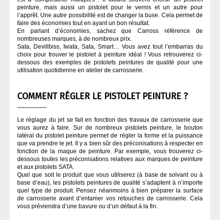
peinture, mais aussi un pistolet pour le vernis et un autre pour
MASTIC
l’apprêt. Une autre possibilité est de changer la buse. Cela permet de
faire des économies tout en ayant un bon résultat.
En parlant d’économies, sachez que Carross référence de
nombreuses marques, à de nombreux prix.
OUTILLAGE À MAIN
Sata, Devillbiss, Iwata, Sata, Smart… Vous avez tout l’embarras du
choix pour trouver le pistolet à peinture idéal ! Vous retrouverez ci-
dessous des exemples de pistolets peintures de qualité pour une
utilisation quotidienne en atelier de carrosserie.
OUTILLAGE ÉLECTRIQUE
COMMENT RÉGLER LE PISTOLET PEINTURE ?
PEINTURE
Le réglage du jet se fait en fonction des travaux de carrosserie que
PONÇAGE CARROSSERIE
vous aurez à faire. Sur de nombreux pistolets peinture, le bouton
latéral du pistolet peinture permet de régler la forme et la puissance
que va prendre le jet. Il y a bien sûr des préconisations à respecter en
fonction de la maque de peinture. Par exemple, vous trouverez ci-
PULVÉRISATION
dessous toutes les préconisations relatives aux marques de peinture
et aux pistolets SATA.
Quel que soit le produit que vous utiliserez (à base de solvant ou à
VERNIS CARROSSERIE
base d’eau), les pistolets peintures de qualité s’adaptent à n’importe
quel type de produit. Pensez néanmoins à bien préparer la surface
de carrosserie avant d’entamer vos retouches de carrosserie. Cela
vous préviendra d’une bavure ou d’un défaut à la fin.