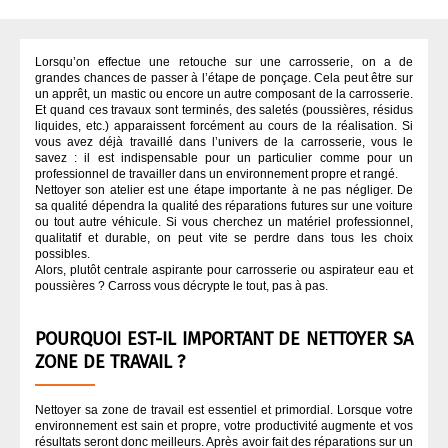
APPRÊT / ANTI-GRAVILLONS
QUI SOMMES NOUS ?
Lorsqu’on effectue une retouche sur une carrosserie, on a de
grandes chances de passer à l’étape de ponçage. Cela peut être sur
ASPIRATION CARROSSERIE
un apprêt, un mastic ou encore un autre composant de la carrosserie.
Et quand ces travaux sont terminés, des saletés (poussières, résidus
liquides, etc.) apparaissent forcément au cours de la réalisation. Si
CODE COULEUR PEINTURE
vous avez déjà travaillé dans l’univers de la carrosserie, vous le
savez : il est indispensable pour un particulier comme pour un
professionnel de travailler dans un environnement propre et rangé.
Nettoyer son atelier est une étape importante à ne pas négliger. De
COLLES
sa qualité dépendra la qualité des réparations futures sur une voiture
ou tout autre véhicule. Si vous cherchez un matériel professionnel,
qualitatif et durable, on peut vite se perdre dans tous les choix
DÉGRAISSANT CARROSSERIE
possibles.
Alors, plutôt centrale aspirante pour carrosserie ou aspirateur eau et
poussières ? Carross vous décrypte le tout, pas à pas.
DURCISSEUR
POURQUOI EST-IL IMPORTANT DE NETTOYER SA
ZONE DE TRAVAIL ?
FINITION
Nettoyer sa zone de travail est essentiel et primordial. Lorsque votre
MASQUAGE CARROSSERIE
environnement est sain et propre, votre productivité augmente et vos
résultats seront donc meilleurs. Après avoir fait des réparations sur un