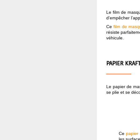
Le film de masqua
d’empêcher l’app
Ce
film de mas
résiste parfaite
véhicule.
PAPIER KRAF
Le papier de masq
se plie et se dé
Ce
papier
les surfac