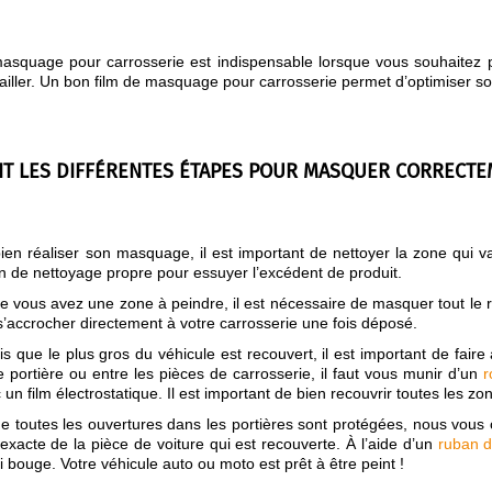
asquage pour carrosserie est indispensable lorsque vous souhaitez pr
ailler. Un bon film de masquage pour carrosserie permet d’optimiser son 
T LES DIFFÉRENTES ÉTAPES POUR MASQUER CORRECTEM
ien réaliser son masquage, il est important de nettoyer la zone qui va
on de nettoyage propre pour essuyer l’excédent de produit.
e vous avez une zone à peindre, il est nécessaire de masquer tout le 
s’accrocher directement à votre carrosserie une fois déposé.
s que le plus gros du véhicule est recouvert, il est important de faire
 portière ou entre les pièces de carrosserie, il faut vous munir d’un
r
un film électrostatique. Il est important de bien recouvrir toutes les zo
e toutes les ouvertures dans les portières sont protégées, nous vous c
exacte de la pièce de voiture qui est recouverte. À l’aide d’un
ruban 
ci bouge. Votre véhicule auto ou moto est prêt à être peint !