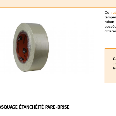
Ce
ru
tempér
ruban 
possèd
différe
C
n
t
SQUAGE ÉTANCHÉITÉ PARE-BRISE