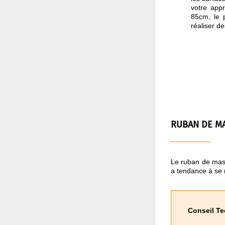
votre app
85cm, le 
réaliser d
RUBAN DE M
Le ruban de masq
a tendance à se re
Conseil Te