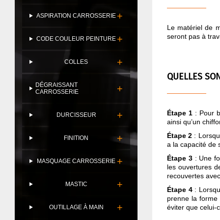
ASPIRATION CARROSSERIE
Le matériel de m
seront pas à trav
CODE COULEUR PEINTURE
COLLES
QUELLES SON
DÉGRAISSANT
CARROSSERIE
Étape 1
: Pour b
DURCISSEUR
ainsi qu’un chiff
Étape 2
: Lorsqu
FINITION
a la capacité de 
Étape 3
: Une foi
MASQUAGE CARROSSERIE
les ouvertures de
recouvertes avec 
MASTIC
Étape 4
: Lorsqu
prenne la forme 
éviter que celui-
OUTILLAGE À MAIN