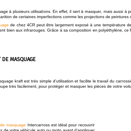
ge à plusieurs utilisations. En effet, il sert à masquer, mais aussi à 
arition de certaines imperfections comme les projections de peintures 
quage
de chez 4CR peut être largement exposé à une température de p
ment bien aux infrarouges. Grâce à sa composition en polyéthylène, ce 
T DE MASQUAGE
uage kraft est très simple d’utilisation et facilite le travail du carro
coupe très facilement, pour protéger et masquer les pièces de votre voi
 de masquage
Intercarross est idéal pour recouvrir
es de votre véhicule auto ou moto avant d’appliquer