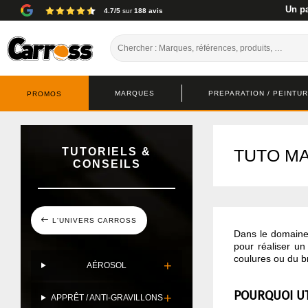
Un pa
4.7/5
sur
188 avis
MARQUES
PREPARATION / PEINTURE
PROMOS
TUTORIELS &
TUTO M
CONSEILS
L'UNIVERS CARROSS
Dans le domaine 
pour réaliser un
coulures ou du br
AÉROSOL
POURQUOI UT
APPRÊT / ANTI-GRAVILLONS