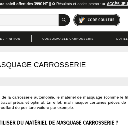
re soleil offert dès 399€ HT
|| ⚽ Résultats et codes promo : ➡️
ACCÈS JEU
CODE COULEUR
 / FINITION
CONSOMMABLE CARROSSERIE
OUTIL
ASQUAGE CARROSSERIE
de la carrosserie automobile, le matériel de masquage (comme le fi
 travail précis et optimal. En effet, mal masquer certaines pièces d
ouillard de peinture voiture par exemple.
ILISER DU MATÉRIEL DE MASQUAGE CARROSSERIE ?