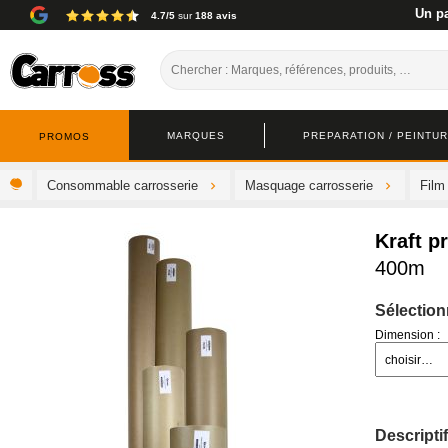
Un pa
4.7/5
sur
188 avis
MARQUES
PREPARATION / PEINTURE
PROMOS
Consommable carrosserie
Masquage carrosserie
Film
Kraft 
400m
Sélection
Dimension :
Descriptif