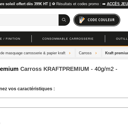
re soleil offert dès 399€ HT
|| ⚽ Résultats et codes promo : ➡️
ACCÈS JEU
CODE COULEUR
 / FINITION
CONSOMMABLE CARROSSERIE
OUTIL
 de masquage carrosserie & papier kraft
Carross
Kraft premi
premium
Carross
KRAFTPREMIUM
- 40g/m2 -
nez vos caractéristiques :