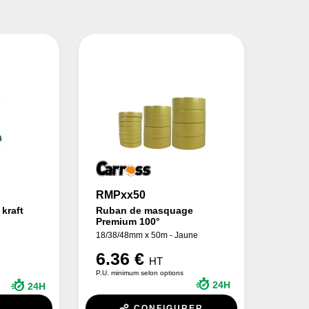
RMPxx50
 kraft
Ruban de masquage
Premium 100°
18/38/48mm x 50m - Jaune
6.36 €
HT
P.U. minimum selon options
24H
24H
R
CONFIGURER