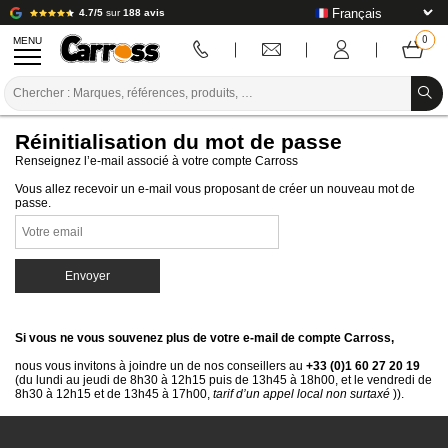
4.7/5
sur
188 avis
MENU
PROMOTIONS
Réinitialisation du mot de passe
CODE COULEUR
Renseignez l’e-mail associé à votre compte Carross
Vous allez recevoir un e-mail vous proposant de créer un nouveau mot de
MARQUES
passe.
PREPARATION / PEINTURE / FINITION
CONSOMMABLE CARROSSERIE
OUTILLAGE CARROSSERIE
Si vous ne vous souvenez plus de votre e-mail de compte Carross,
ÉQUIPEMENT ATELIER CARROSSERIE
nous vous invitons à joindre un de nos conseillers au
+33 (0)1 60 27 20 19
(du lundi au jeudi de 8h30 à 12h15 puis de 13h45 à 18h00, et le vendredi de
8h30 à 12h15 et de 13h45 à 17h00,
tarif d’un appel local non surtaxé
)).
INSTALLATION LABO
TUTORIEL & CONSEILS