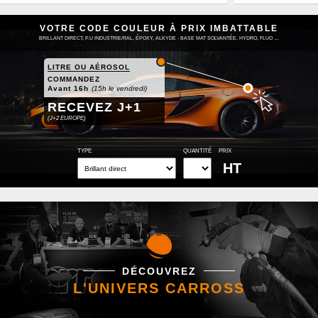
VOTRE CODE COULEUR À PRIX IMBATTABLE
BRILLANT DIRECT, P.U INDUSTRIE/RAL, ÉPOXY, ALKYDE - BASE MAT SOLVANTÉE, HYDRO, FLUO …
LITRE OU AÉROSOL
COMMANDEZ
Avant 16h
(15h le vendredi)
RECEVEZ J+1
(J+2 EUROPE)
TYPE
QUANTITÉ
PRIX
HT
DÉCOUVREZ
L'UNIVERS CARROSS