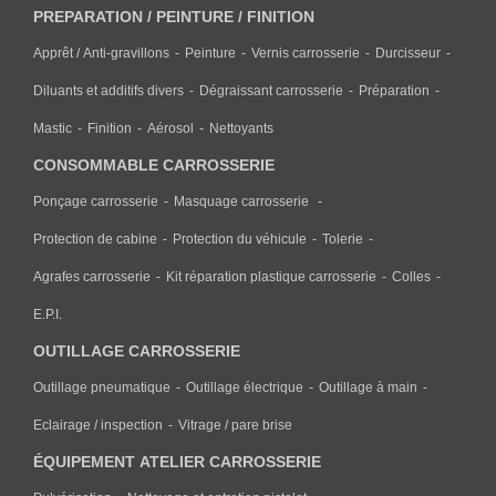
PREPARATION / PEINTURE / FINITION
Apprêt / Anti-gravillons
Peinture
Vernis carrosserie
Durcisseur
Diluants et additifs divers
Dégraissant carrosserie
Préparation
Mastic
Finition
Aérosol
Nettoyants
CONSOMMABLE CARROSSERIE
Ponçage carrosserie
Masquage carrosserie
Protection de cabine
Protection du véhicule
Tolerie
Agrafes carrosserie
Kit réparation plastique carrosserie
Colles
E.P.I.
OUTILLAGE CARROSSERIE
Outillage pneumatique
Outillage électrique
Outillage à main
Eclairage / inspection
Vitrage / pare brise
ÉQUIPEMENT ATELIER CARROSSERIE