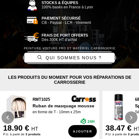
STOCKS & ÉQUIPES
100% basés en France à Lyon
QUI SOMMES NOUS ?
PAIEMENT SÉCURISÉ
CB - Paypal - LCR - Virement
FRAIS DE PORT OFFERTS
Dès 300€ HT d'achat
PEINTURE VOITURE PRO ET MATÉRIEL CARROSSERIE
QUI SOMMES NOUS ?
LES PRODUITS DU MOMENT POUR VOS RÉPARATIONS DE
CARROSSERIE
RMT1025
6
Ruban de masquage mousse
S
en forme de T - 10mm x 25m
Sé
24H
18.90 €
38.47 €
HT
H
AJOUTER
P.U. à partir de
3 produits
P.U. à partir de
3 produ