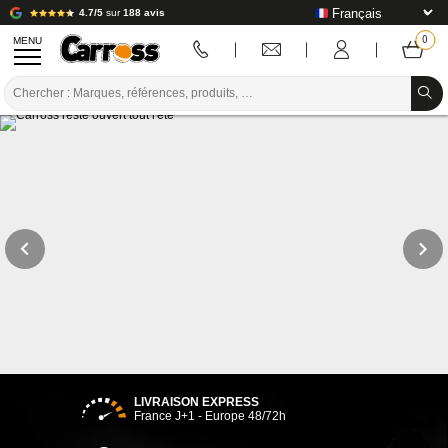
4.7/5
sur
188 avis
MENU
PROMOTIONS
CODE COULEUR
MARQUES
PREPARATION / PEINTURE / FINITION
CONSOMMABLE CARROSSERIE
OUTILLAGE CARROSSERIE
ÉQUIPEMENT ATELIER CARROSSERIE
INSTALLATION LABO
LIVRAISON EXPRESS
France J+1 - Europe 48/72h
TUTORIEL & CONSEILS