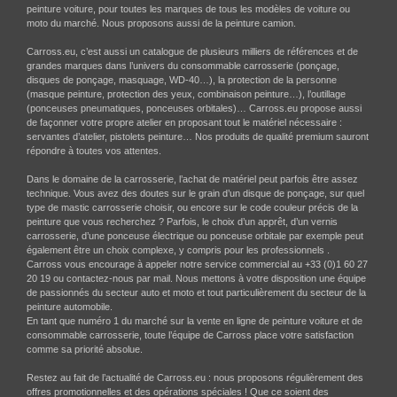
peinture voiture, pour toutes les marques de tous les modèles de voiture ou
moto du marché. Nous proposons aussi de la peinture camion.
Carross.eu, c’est aussi un catalogue de plusieurs milliers de références et de
grandes marques dans l’univers du consommable carrosserie (ponçage,
disques de ponçage, masquage, WD-40…), la protection de la personne
(masque peinture, protection des yeux, combinaison peinture…), l’outillage
(ponceuses pneumatiques, ponceuses orbitales)… Carross.eu propose aussi
de façonner votre propre atelier en proposant tout le matériel nécessaire :
servantes d’atelier, pistolets peinture… Nos produits de qualité premium sauront
répondre à toutes vos attentes.
Dans le domaine de la carrosserie, l’achat de matériel peut parfois être assez
technique. Vous avez des doutes sur le grain d’un disque de ponçage, sur quel
type de mastic carrosserie choisir, ou encore sur le code couleur précis de la
peinture que vous recherchez ? Parfois, le choix d’un apprêt, d’un vernis
carrosserie, d’une ponceuse électrique ou ponceuse orbitale par exemple peut
également être un choix complexe, y compris pour les professionnels .
Carross vous encourage à appeler notre service commercial au +33 (0)1 60 27
20 19 ou contactez-nous par mail. Nous mettons à votre disposition une équipe
de passionnés du secteur auto et moto et tout particulièrement du secteur de la
peinture automobile.
En tant que numéro 1 du marché sur la vente en ligne de peinture voiture et de
consommable carrosserie, toute l’équipe de Carross place votre satisfaction
comme sa priorité absolue.
Restez au fait de l’actualité de Carross.eu : nous proposons régulièrement des
offres promotionnelles et des opérations spéciales ! Que ce soient des