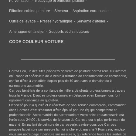
Pulvérisation
Nettoyage et entretien pistolet
Filtration cabine peinture
Sécheur
Aspiration carrosserie
Outils de levage
Presse hydraulique
Servante d'atelier
Aménagement atelier
Supports et distributeurs
CODE COULEUR VOITURE
Carross.eu, un des sites pionniers de vente de peinture carrosserie sur internet
en France et spécialiste de la vente à distance de consommable de carrosserie,
est fier d’être à vos côtés depuis plus de 10 ans dans le domaine de la
carrosserie automobile.
Carross bénéficie de la confiance de milliers de clients professionnels à travers
toute la France. D’autres professionnels en Belgique et en Europe nous font
également confiance au quotidien.
Plébiscité pour la qualité et la réactivité de son service commercial, commander
chez Carross c’est s’assurer d’être épaulé par une équipe compétente et
professionnelle. Votre matériel de carrosserie et votre peinture carrosserie est
livrée sous 24h00 : le service de livraison de Carross est le plus performant du
marché. En parlant de peinture de carrosserie, saviez-vous que Carross
propose la peinture sur mesure la moins chère du marché ? Pour cela, rendez-
vous sur notre page « peinture sur mesure », qui référence toutes les sortes de