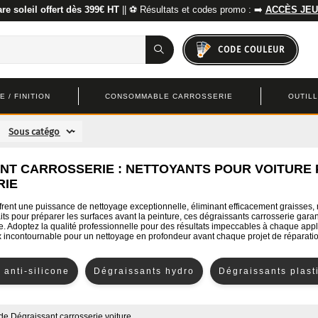
re soleil offert dès 399€ HT
|| ⚽ Résultats et codes promo : ➡️
ACCÈS JEU
CODE COULEUR
 / FINITION
CONSOMMABLE CARROSSERIE
OUTIL
NT CARROSSERIE : NETTOYANTS POUR VOITURE
RIE
frent une puissance de nettoyage exceptionnelle, éliminant efficacement graisses, 
aits pour préparer les surfaces avant la peinture, ces dégraissants carrosserie gar
ble. Adoptez la qualité professionnelle pour des résultats impeccables à chaque app
ix incontournable pour un nettoyage en profondeur avant chaque projet de réparati
 anti-silicone
Dégraissants hydro
Dégraissants plast
de
Dégraissant carrosserie voiture