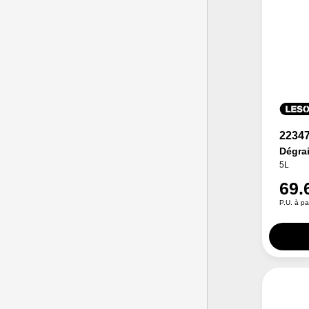
2234
Dégra
5L
69.
P.U. à pa