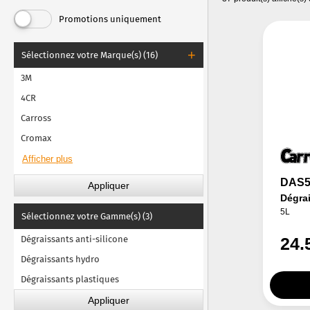
Dégraissant Lechler
Promotions uniquement
Dégraissant Lesonal
Sélectionnez votre Marque(s) (16)
Dégraissant MaxMeyer
3M
Dégraissant Nexa Autocolor
4CR
Dégraissant PPG
Carross
Dégraissant R-M
Cromax
Dégraissant Sikkens
Dégraissant Spies Hecker
Dégraissant Standox
DAS
Dégrai
5L
Sélectionnez votre Gamme(s) (3)
Dégraissants anti-silicone
24.
Dégraissants hydro
Dégraissants plastiques