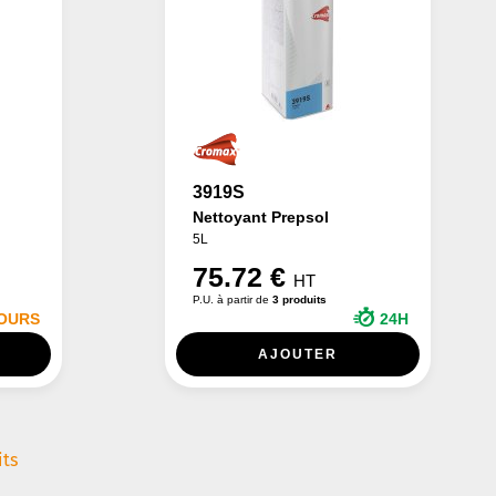
3919S
Nettoyant Prepsol
5L
75.72 €
HT
P.U. à partir de
3 produits
JOURS
24H
AJOUTER
its