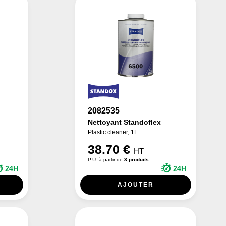
2082535
Nettoyant Standoflex
Plastic cleaner, 1L
38.70 €
HT
P.U. à partir de
3 produits
24H
24H
AJOUTER