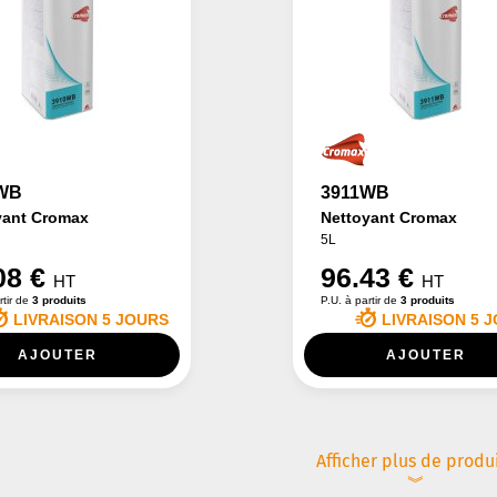
WB
3911WB
yant Cromax
Nettoyant Cromax
5L
08 €
96.43 €
HT
HT
rtir de
3 produits
P.U. à partir de
3 produits
LIVRAISON 5 JOURS
LIVRAISON 5 
AJOUTER
AJOUTER
Afficher plus de produ
︾