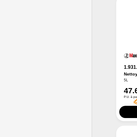
1.931
Nettoy
5L
47.
P.U. à pa