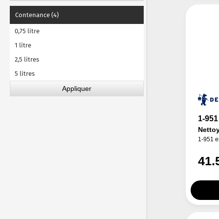
Contenance (4)
0,75 litre
1 litre
2,5 litres
5 litres
1-951
Nettoy
1-951 e
41.