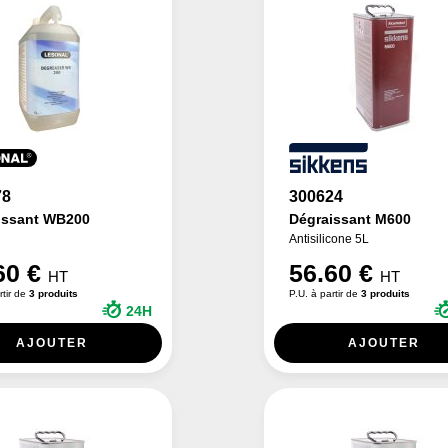
78
300624
issant WB200
Dégraissant M600
Antisilicone 5L
60 €
56.60 €
HT
HT
rtir de
3 produits
P.U. à partir de
3 produits
24H
AJOUTER
AJOUTER