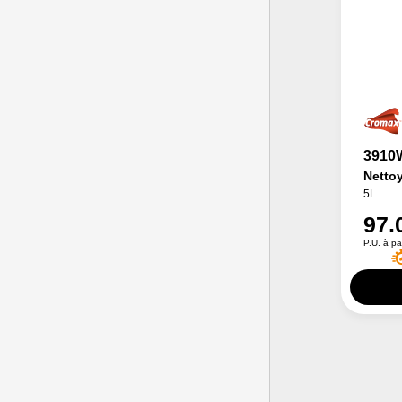
3910
Netto
5L
97.
P.U. à pa