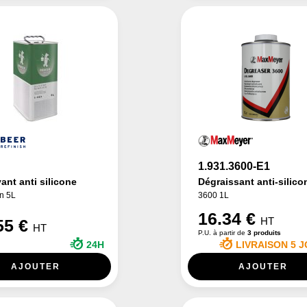
1.931.3600-E1
ant anti silicone
Dégraissant anti-silico
n 5L
3600 1L
16.34 €
HT
55 €
HT
P.U. à partir de
3 produits
24H
LIVRAISON 5 
AJOUTER
AJOUTER