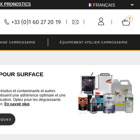
X PRONOSTICS
+33 (0)1 60 27 20 19
LAGE CARROSSERIE
ÉQUIPEMENT ATELIER CARROSSERIE
 POUR SURFACE
résidus et contaminants et autres
antissent une adhérence optimale et une
lication. Optez pour les dégraissants
on.
En savoir plus
iques