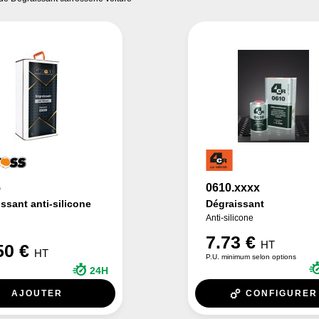
5
0610.xxxx
ssant anti-silicone
Dégraissant
Anti-silicone
7.73 €
HT
50 €
HT
P.U. minimum selon options
24H
AJOUTER
CONFIGURER