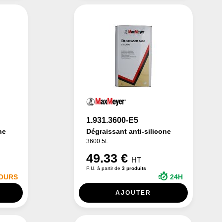
1.931.3600-E5
ne
Dégraissant anti-silicone
3600 5L
49.33 €
HT
P.U. à partir de
3 produits
JOURS
24H
AJOUTER