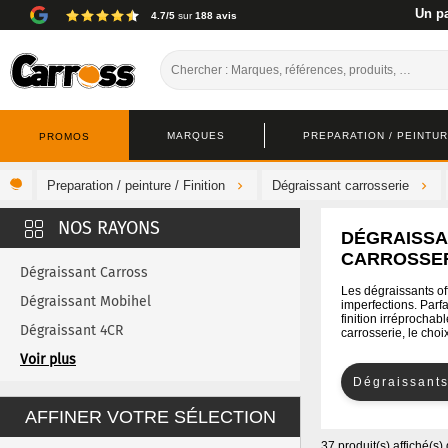
Un pa
4.7/5
sur
188 avis
MARQUES
PREPARATION / PEINTURE
PROMOS
Preparation / peinture / Finition
Dégraissant carrosserie
DÉGRAISSA
CARROSSE
Dégraissant Carross
Les dégraissants of
Dégraissant Mobihel
imperfections. Parf
finition irréprocha
Dégraissant 4CR
carrosserie, le cho
Dégraissant 3M
Voir plus
Dégraissants
Dégraissant Cromax
AFFINER VOTRE SÉLECTION
Dégraissant De Beer
Dégraissant Glasurit
37 produit(s) affiché(s)