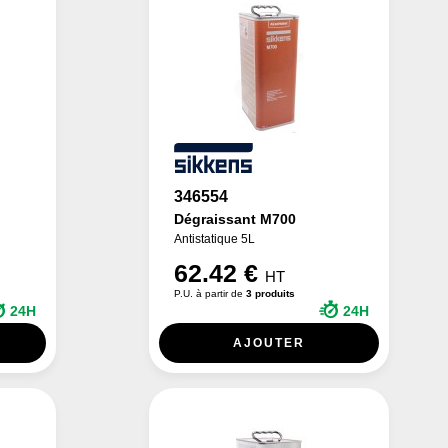
346554
Dégraissant M700
Antistatique 5L
62.42 €
HT
P.U. à partir de
3 produits
24H
24H
AJOUTER