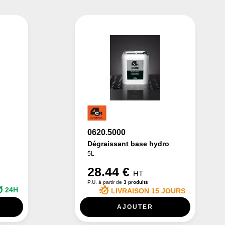
0620.5000
Dégraissant base hydro
5L
28.44 €
HT
P.U. à partir de
3 produits
24H
LIVRAISON 15 JOURS
AJOUTER