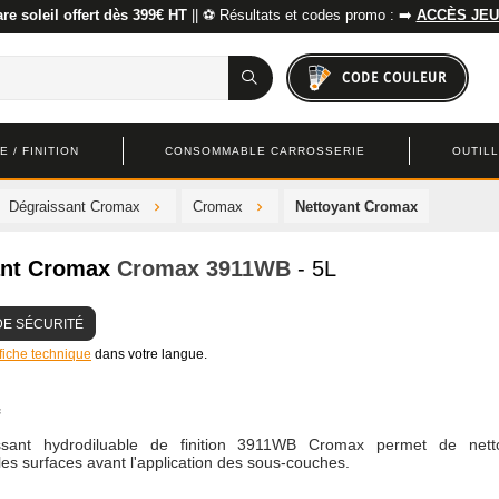
re soleil offert dès 399€ HT
|| ⚽ Résultats et codes promo : ➡️
ACCÈS JEU
CODE COULEUR
 / FINITION
CONSOMMABLE CARROSSERIE
OUTIL
Dégraissant Cromax
Cromax
Nettoyant Cromax
ant Cromax
Cromax
3911WB
- 5L
DE SÉCURITÉ
 fiche technique
dans votre langue.
ssant hydrodiluable de finition 3911WB Cromax permet de nett
les surfaces avant l'application des sous-couches.