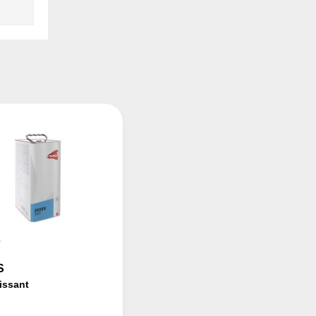
S
issant