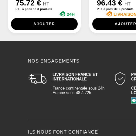
75.72 €
96.43 €
HT
HT
P.U. à partir de
3 produits
P.U. à partir de
3 produits
24H
LIVRAISO
AJOUTER
AJOUTE
NOS ENGAGEMENTS
LIVRAISON FRANCE ET
P
INTERNATIONALE
C
France continentale sous 24h
C
Europe sous 48 à 72h
L
ILS NOUS FONT CONFIANCE