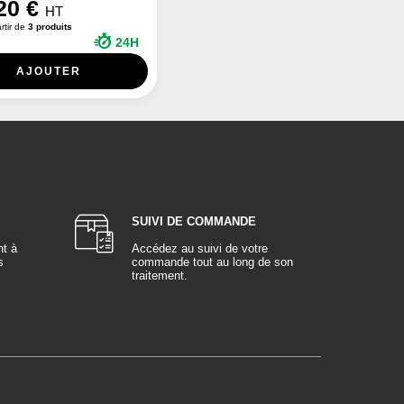
20 €
HT
rtir de
3 produits
24H
AJOUTER
SUIVI DE COMMANDE
nt à
Accédez au suivi de votre
s
commande tout au long de son
traitement.