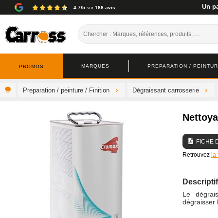
Un pa
4.7/5
sur
188 avis
MARQUES
PREPARATION / PEINTURE
PROMOS
Preparation / peinture / Finition
Dégraissant carrosserie
Nettoy
FICHE 
Retrouvez
la
Descriptif
Le dégrai
dégraisser 