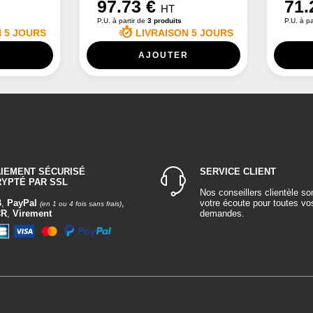
97.73 €
71.
HT
P.U. à partir de
3 produits
P.U. à pa
N 5 JOURS
LIVRAISON 5 JOURS
R
AJOUTER
AIEMENT SÉCURISÉ
SERVICE CLIENT
RYPTÉ PAR SSL
Nos conseillers clientèle so
B
,
PayPal
,
votre écoute pour toutes vo
(en 1 ou 4 fois sans frais)
CR
,
Virement
demandes.