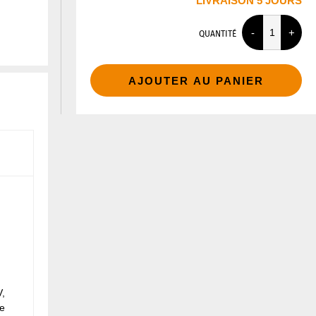
LIVRAISON 5 JOURS
QUANTITÉ
AJOUTER AU PANIER
V,
re