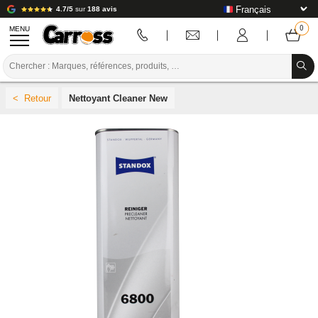
4.7/5
sur
188 avis
MENU
PROMOTIONS
Nettoyant Cleaner New
CODE COULEUR
MARQUES
PREPARATION / PEINTURE / FINITION
CONSOMMABLE CARROSSERIE
OUTILLAGE CARROSSERIE
ÉQUIPEMENT ATELIER CARROSSERIE
INSTALLATION LABO
TUTORIEL & CONSEILS