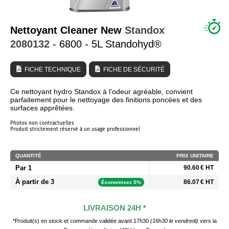
QUI SOMMES NOUS ?
Nettoyant Cleaner New
Standox
2080132
- 6800 - 5L Standohyd®
FICHE TECHNIQUE
FICHE DE SÉCURITÉ
Ce nettoyant hydro Standox à l'odeur agréable, convient
parfaitement pour le nettoyage des finitions poncées et des
surfaces apprêtées.
Photos non contractuelles
Produit strictement réservé à un usage professionnel
QUANTITÉ
PRIX UNITAIRE
Par 1
90.60 € HT
À partir de 3
86.07 € HT
Économisez 5%
LIVRAISON 24H *
*Produit(s) en stock et commande validée avant 17h30
(16h30 le vendredi)
vers la