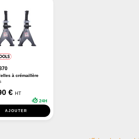
370
lles à crémaillère
s
90 €
HT
24H
AJOUTER