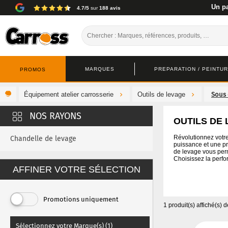
Un pa
4.7/5
sur
188 avis
MARQUES
PREPARATION / PEINTURE
PROMOS
Équipement atelier carrosserie
Outils de levage
OUTILS DE
Révolutionnez votre 
Chandelle de levage
puissance et une pré
de levage vous perme
Choisissez la perfo
AFFINER VOTRE SÉLECTION
Promotions uniquement
1 produit(s) affiché(s)
d
Sélectionnez votre Marque(s) (1)