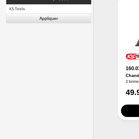
KS Tools
160.0
Chande
3 tonne
49.