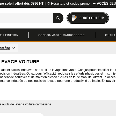
re soleil offert dès 399€ HT
|| ⚽ Résultats et codes promo : ➡️
ACCÈS JEU
CODE COULEUR
 / FINITION
CONSOMMABLE CARROSSERIE
OUTIL
 LEVAGE VOITURE
atelier carrosserie avec nos outil de levage innovants. Conçus pour simplifier les 
cision inégalées. Optez pour l'efficacité, réduisez les efforts physiques et maximise
ttent de soulever et de maintenir les véhicules en toute stabilité, offrant un accès
rmance inégalée de nos outils de levage pour une productivité optimale.
En savoir
e
outils de levage voiture carrosserie