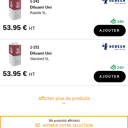
1-141
Diluant Uni
Rapide 5L
24H
53.95 €
HT
AJOUTER
1-151
Diluant Uni
Standard 5L
24H
53.95 €
HT
AJOUTER
Afficher plus de produits
︾
186 produit(s) affiché(s)
AFFINER VOTRE SELECTION