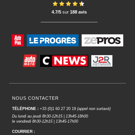
Suivez attentivement les recommandations du fabricant de la peinture et du
4.7/5
sur
188 avis
diluant. car une quantité inappropriée peut compromettre la qualité du
revêtement.
10. Sécurité :
Utilisez le diluant dans un espace bien ventilé. Portez un
équipement de
protection individuelle
, y compris des
masques appropriés
, pour éviter
l'inhalation de vapeurs potentiellement nocives.
11. Stockage :
Conservez les diluants dans des récipients hermétiques et à l'abri de la
lumière directe du soleil. Respectez les consignes de stockage du fabricant.
12. Respect des normes environnementales :
Assurez-vous de respecter les réglementations environnementales locales
NOUS CONTACTER
lors de l'élimination des diluants. Certains diluants sont conçus pour réduire
TÉLÉPHONE :
+33 (0)1 60 27 20 19
(appel non surtaxé)
les émissions de composés organiques volatils (COV).
En respectant ces étapes et en prenant en compte les recommandations
Du lundi au jeudi 8h30-12h15 | 13h45-18h00
spécifiques du fabricant, vous pourrez utiliser le diluant de manière efficace
le vendredi 8h30-12h15 | 13h45-17h00
et obtenir des résultats de haute qualité dans vos projets de carrosserie
COURRIER :
automobile.