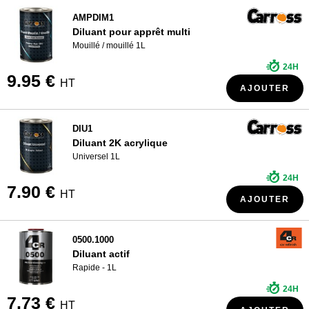
AMPDIM1
Diluant pour apprêt multi
Mouillé / mouillé 1L
24H
9.95 €
HT
AJOUTER
DIU1
Diluant 2K acrylique
Universel 1L
24H
7.90 €
HT
AJOUTER
0500.1000
Diluant actif
Rapide - 1L
24H
7.73 €
HT