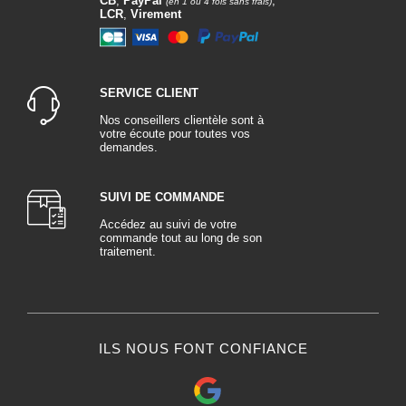
CB
,
PayPal
,
(en 1 ou 4 fois sans frais)
LCR
,
Virement
5. Contrôle de la viscosité :
Contrôlez la viscosité du mélange en versant une petite quantité sur une
surface horizontale. La peinture doit s'étaler uniformément sans former de
traînées.
SERVICE CLIENT
Nos conseillers clientèle sont à
6. Test de pulvérisation :
votre écoute pour toutes vos
demandes.
Si vous utilisez un pistolet professionnel, effectuez un test de pulvérisation
sur une surface de test. Vérifiez la finesse et ajustez si nécessaire en
ajoutant plus de diluant.
SUIVI DE COMMANDE
7. Conditions de travail :
Accédez au suivi de votre
commande tout au long de son
Tenez compte des conditions atmosphériques. Les températures élevées
traitement.
peuvent accélérer le séchage, tandis que des températures plus basses
peuvent nécessiter moins de diluant.
8. Nettoyage du matériel :
Après utilisation, nettoyez soigneusement
le pistolet
ou tout autre
ILS NOUS FONT CONFIANCE
équipement qui a servi lors des réparations. Certains diluants peuvent
également être utilisés pour nettoyer les outils d'application.
9. Conseils importants :