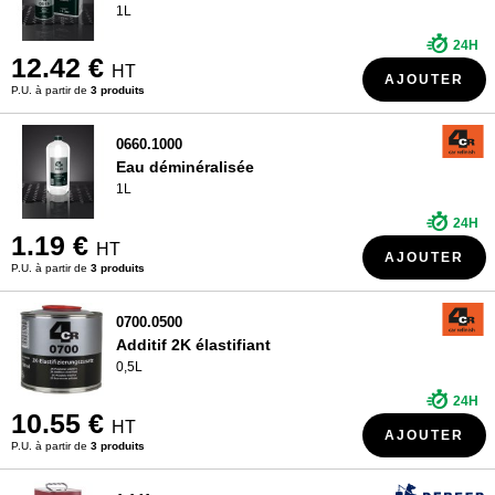
1L
24H
12.42 €
HT
AJOUTER
P.U. à partir de
3 produits
0660.1000
Eau déminéralisée
1L
24H
1.19 €
HT
AJOUTER
P.U. à partir de
3 produits
0700.0500
Additif 2K élastifiant
0,5L
24H
10.55 €
HT
AJOUTER
P.U. à partir de
3 produits