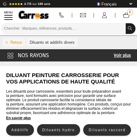
4.7/5
sur
188 avis
MENU
PROMOTIONS
Diluants et additifs divers
CODE COULEUR
Voir plus
MARQUES
Diluants et additifs Carross
PREPARATION / PEINTURE / FINITION
Diluants et additifs Mobihel
DILUANT PEINTURE CARROSSERIE POUR
VOS APPLICATIONS DE HAUTE QUALITÉ
Diluants et additifs 4CR
CONSOMMABLE CARROSSERIE
Les diluants pour carrosserie, essentiels pour toute préparation avant
Diluants et additifs Cromax
la peinture, sont formulés avec précision pour garantir une surface
OUTILLAGE CARROSSERIE
optimale. Le produit carrosserie facilite la consistance idéale de
Diluants et additifs De Beer
la peinture, assurant une application homogène. Ces produits, conçus pour
ÉQUIPEMENT ATELIER CARROSSERIE
éliminer efficacement les résidus et dégraisser la surface, créent un
Diluants et additifs Glasurit
substrat propre, favorisant une adhérence optimale de la peinture.
En savoir plus
Diluants et additifs Lechler
INSTALLATION LABO
Diluants et additifs Lesonal
Additifs
Diluants hydro
Diluants raccord
TUTORIEL & CONSEILS
Diluants et additifs MaxMeyer