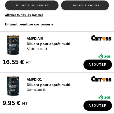
Diluants solvantés
Encres à vernis
Diluants et additifs Nexa Autocolor
QUI SOMMES NOUS ?
Diluants et additifs PPG
Afficher toutes les gammes
Diluants et additifs R-M
Diluant peinture carrosserie
Diluants et additifs Sikkens
Diluants et additifs Spies Hecker
AMPDIAIR
Diluant pour apprêt multi
Diluants et additifs Standox
Séchage air 1L
24H
16.55 €
HT
AJOUTER
AMPDIG1
Diluant pour apprêt multi
Garnissant 1L
24H
9.95 €
HT
AJOUTER