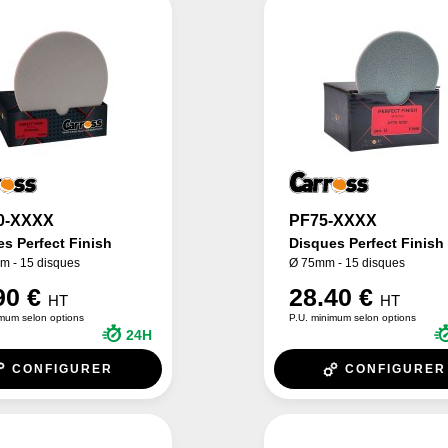
0-XXXX
PF75-XXXX
s Perfect Finish
Disques Perfect Finish
 - 15 disques
Ø 75mm - 15 disques
90 €
28.40 €
HT
HT
imum selon options
P.U. minimum selon options
24H
CONFIGURER
CONFIGURER