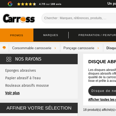
Un pa
4.7/5
sur
188 avis
MARQUES
PREPARATION / PEINTURE
PROMOS
Consommable carrosserie
Ponçage carrosserie
Disqu
DISQUE AB
Les disques abrasif
Eponges abrasives
disques abrasifs of
qualité de la carro
Papier abrasif à l'eau
lisse et prête à accue
Rouleaux abrasifs mousse
Disque de n
Rouleau abrasif et coupe abrasive
Voir plus
Afficher toutes le
Plateaux de ponçage universels
Mini Disques
AFFINER VOTRE SÉLECTION
Cales à ponçer
18 produit(s) affiché(s)
Guide de ponçage