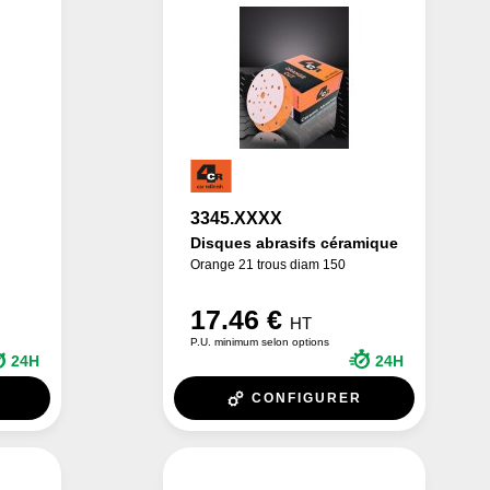
3345.XXXX
Disques abrasifs céramique
Orange 21 trous diam 150
17.46 €
HT
P.U. minimum selon options
24H
24H
CONFIGURER