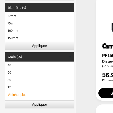
Diamètre (4)
32mm
75mm
100mm
150mm
PF15
Grain (25)
Disque
40
Ø 150mm
60
56.
80
P.U. min
120