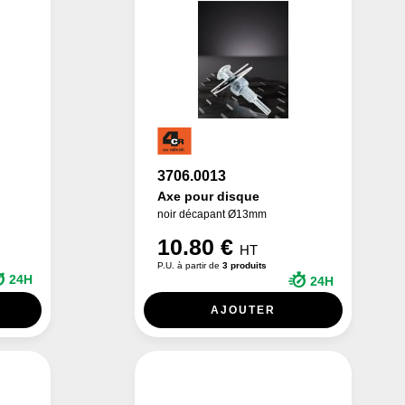
3706.0013
Axe pour disque
noir décapant Ø13mm
10.80 €
HT
P.U. à partir de
3 produits
24H
24H
AJOUTER