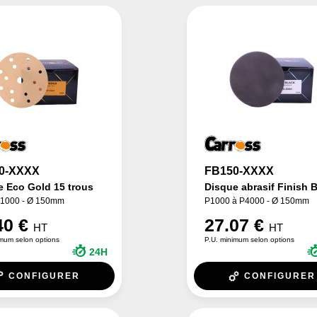
0-XXXX
FB150-XXXX
e Eco Gold 15 trous
Disque abrasif Finish 
P1000 - Ø 150mm
P1000 à P4000 - Ø 150mm
40 €
27.07 €
HT
HT
imum selon options
P.U. minimum selon options
24H
CONFIGURER
CONFIGURER