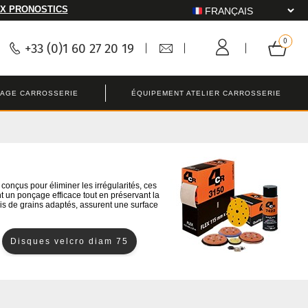
X PRONOSTICS
+33 (0)1 60 27 20 19
LAGE CARROSSERIE
ÉQUIPEMENT ATELIER CARROSSERIE
conçus pour éliminer les irrégularités, ces
nt un ponçage efficace tout en préservant la
nis de grains adaptés, assurent une surface
Disques velcro diam 75