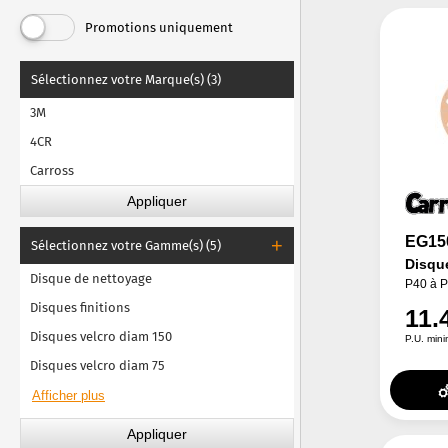
Bandes abrasives
Promotions uniquement
Abrasif liquide
Sélectionnez votre Marque(s) (3)
3M
4CR
Carross
EG15
Sélectionnez votre Gamme(s) (5)
Disqu
Disque de nettoyage
P40 à 
Disques finitions
11.
Disques velcro diam 150
P.U. min
Disques velcro diam 75