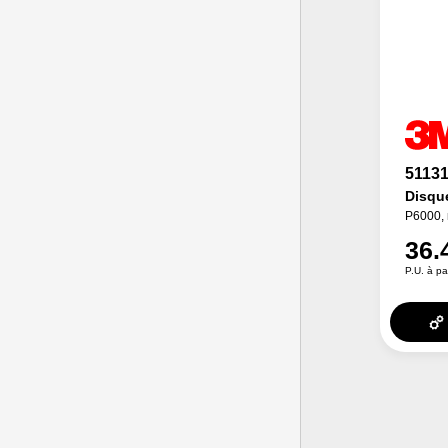
5113
Disqu
P6000, 
36.
P.U. à pa