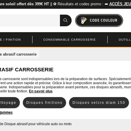
re soleil offert dès 399€ HT
|| ⚽ Résultats et codes promo : ➡️
ACCÈS JEU
CODE COULEUR
 / FINITION
CONSOMMABLE CARROSSERIE
OUTIL
e abrasif carrosserie
RASIF CARROSSERIE
s carrosserie sont indispensables lors de la préparation de surfaces. Spécialement 
frent une action rapide et précise. Grâce à leur composition avancée, ils garantisse
sserie. Indispensables pour la préparation avant peinture, ces disques abrasifs, mu
illir toute finition.
En savoir plus
ettoyage
Disques finitions
Disques velcro diam 150
s gammes
de
Disque abrasif pour véhicule auto ou moto