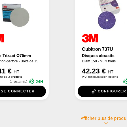
1
Cubitron 737U
e Trizact Ø75mm
Disques abrasifs
non-perforé - Boite de 15
Diam 150 - Multi trous
41 €
42.23 €
HT
HT
rtir de
3 produits
P.U. minimum selon options
24H
1 restant(s)
SE CONNECTER
CONFIGURER
Afficher plus de produ
︾