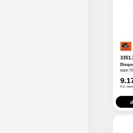
3351
Disque
diam 75
9.1
P.U. min