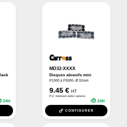
MD32-XXXX
Black
Disques abrasifs mini
P1000 à P3000- Ø 32mm
9.45 €
HT
P.U. minimum selon options
24H
24H
CONFIGURER