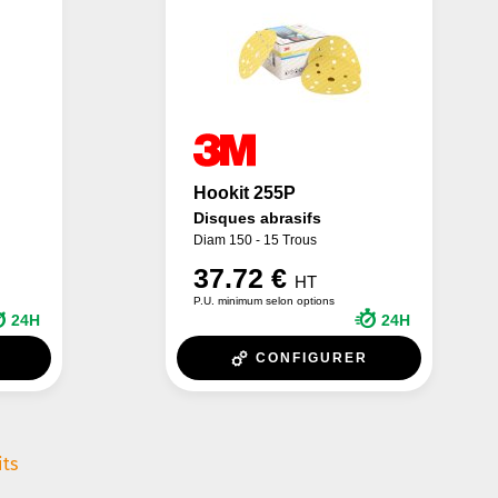
Hookit 255P
Disques abrasifs
Diam 150 - 15 Trous
37.72 €
HT
P.U. minimum selon options
24H
24H
CONFIGURER
its