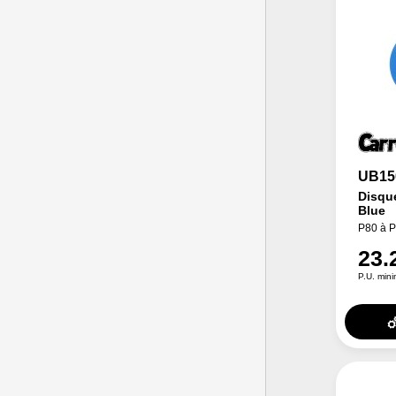
UB15
Disque
Blue
P80 à 
23.
P.U. min