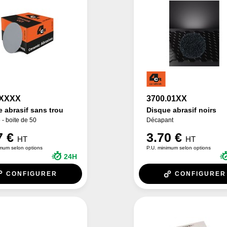
.XXXX
3700.01XX
 abrasif sans trou
Disque abrasif noirs
 - boite de 50
Décapant
7 €
3.70 €
HT
HT
imum selon options
P.U. minimum selon options
24H
CONFIGURER
CONFIGURER