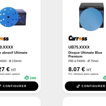
0.XXXX
UB75.XXXX
 abrasif Ultimate
Disque Ultimate Blue
Premium
P4000 - Ø 150mm
P80 à P4000 - Ø 75mm
27 €
8.07 €
HT
HT
imum selon options
P.U. minimum selon options
24H
CONFIGURER
CONFIGURER