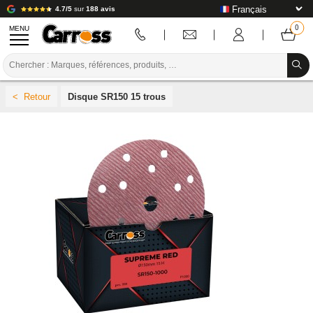
4.7/5
sur
188 avis
MENU
PROMOTIONS
Disque SR150 15 trous
CODE COULEUR
MARQUES
PREPARATION / PEINTURE / FINITION
CONSOMMABLE CARROSSERIE
OUTILLAGE CARROSSERIE
ÉQUIPEMENT ATELIER CARROSSERIE
INSTALLATION LABO
TUTORIEL & CONSEILS