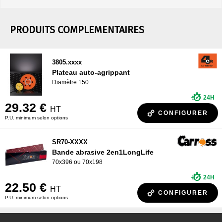
PRODUITS COMPLEMENTAIRES
3805.xxxx
Plateau auto-agrippant
Diamètre 150
24H
29.32 €
HT
CONFIGURER
P.U. minimum selon options
SR70-XXXX
Bande abrasive 2en1LongLife
70x396 ou 70x198
24H
22.50 €
HT
CONFIGURER
P.U. minimum selon options