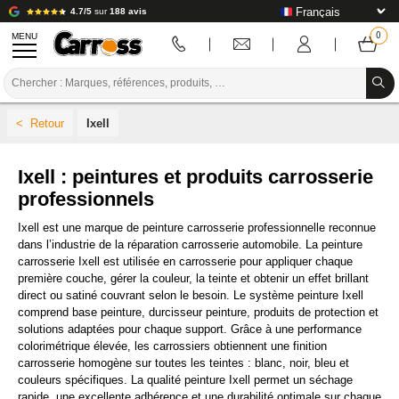
4.7/5
sur
188 avis
MENU
PROMOTIONS
Ixell
CODE COULEUR
MARQUES
Ixell : peintures et produits carrosserie
professionnels
PREPARATION / PEINTURE / FINITION
Ixell est une marque de peinture carrosserie professionnelle reconnue
CONSOMMABLE CARROSSERIE
dans l’industrie de la réparation carrosserie automobile. La peinture
carrosserie Ixell est utilisée en carrosserie pour appliquer chaque
première couche, gérer la couleur, la teinte et obtenir un effet brillant
OUTILLAGE CARROSSERIE
direct ou satiné couvrant selon le besoin. Le système peinture Ixell
comprend base peinture, durcisseur peinture, produits de protection et
ÉQUIPEMENT ATELIER CARROSSERIE
solutions adaptées pour chaque support. Grâce à une performance
colorimétrique élevée, les carrossiers obtiennent une finition
INSTALLATION LABO
carrosserie homogène sur toutes les teintes : blanc, noir, bleu et
couleurs spécifiques. La qualité peinture Ixell permet un séchage
TUTORIEL & CONSEILS
rapide, une excellente adhérence et une durabilité optimale sur chaque