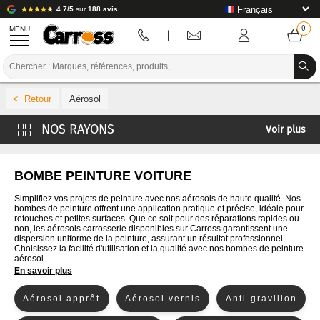
4.7/5
sur
188 avis
MENU
PROMOTIONS
Aérosol
CODE COULEUR
Voir plus
MARQUES
Bombe apprêt / Anti-gravillon
PREPARATION / PEINTURE / FINITION
Bombe plastique
BOMBE PEINTURE VOITURE
Bombe peinture carrosserie
CONSOMMABLE CARROSSERIE
Simplifiez vos projets de peinture avec nos aérosols de haute qualité. Nos
bombes de peinture offrent une application pratique et précise, idéale pour
Diluant raccord
retouches et petites surfaces. Que ce soit pour des réparations rapides ou
OUTILLAGE CARROSSERIE
non, les aérosols carrosserie disponibles sur Carross garantissent une
Aérosols vernis
dispersion uniforme de la peinture, assurant un résultat professionnel.
Choisissez la facilité d'utilisation et la qualité avec nos bombes de peinture
ÉQUIPEMENT ATELIER CARROSSERIE
aérosol.
En savoir plus
INSTALLATION LABO
Aérosol apprêt
Aérosol vernis
Anti-gravillon
TUTORIEL & CONSEILS