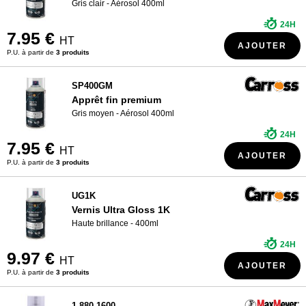
Gris clair - Aérosol 400ml
24H
7.95 €
HT
AJOUTER
P.U. à partir de
3 produits
SP400GM
Apprêt fin premium
Gris moyen - Aérosol 400ml
24H
7.95 €
HT
AJOUTER
P.U. à partir de
3 produits
UG1K
Vernis Ultra Gloss 1K
Haute brillance - 400ml
24H
9.97 €
HT
AJOUTER
P.U. à partir de
3 produits
1.880.1600