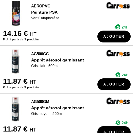
AEROPVC
Peinture PSA
Vert Cataphorèse
24H
14.16 €
HT
AJOUTER
P.U. à partir de
3 produits
AG500GC
Apprêt aérosol garnissant
Gris clair - 500ml
24H
11.87 €
HT
AJOUTER
P.U. à partir de
3 produits
AG500GM
Apprêt aérosol garnissant
Gris moyen - 500ml
24H
11.87 €
HT
AJOUTER