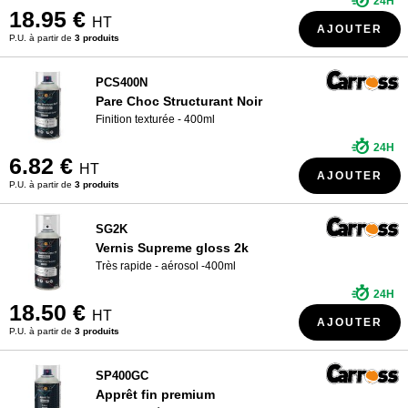
24H
18.95 €
HT
AJOUTER
P.U. à partir de
3 produits
PCS400N
Pare Choc Structurant Noir
Finition texturée - 400ml
24H
6.82 €
HT
AJOUTER
P.U. à partir de
3 produits
SG2K
Vernis Supreme gloss 2k
Très rapide - aérosol -400ml
24H
18.50 €
HT
AJOUTER
P.U. à partir de
3 produits
SP400GC
Apprêt fin premium