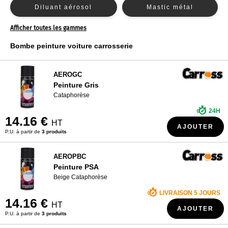
Diluant aérosol
Mastic métal
QUI SOMMES NOUS ?
Afficher toutes les gammes
Mastic pistolable
Peinture aérosol
Bombe peinture voiture carrosserie
AEROGC
Peinture Gris
Cataphorèse
24H
14.16 €
HT
AJOUTER
P.U. à partir de
3 produits
AEROPBC
Peinture PSA
Beige Cataphorèse
LIVRAISON 5 JOURS
14.16 €
HT
AJOUTER
P.U. à partir de
3 produits