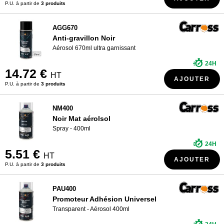
P.U. à partir de
3 produits
AGG670
Anti-gravillon Noir
Aérosol 670ml ultra garnissant
24H
14.72 €
HT
AJOUTER
P.U. à partir de
3 produits
NM400
Noir Mat aérolsol
Spray - 400ml
24H
5.51 €
HT
AJOUTER
P.U. à partir de
3 produits
PAU400
Promoteur Adhésion Universel
Transparent - Aérosol 400ml