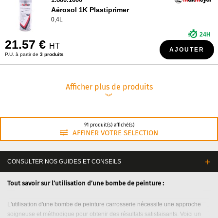
Aérosol 1K Plastiprimer
0,4L
24H
21.57 €
HT
AJOUTER
P.U. à partir de
3 produits
Afficher plus de produits
︾
91 produit(s) affiché(s)
AFFINER VOTRE SELECTION
CONSULTER NOS GUIDES ET CONSEILS
Tout savoir sur l’utilisation d’une bombe de peinture :
L'utilisation d'une bombe de peinture carrosserie nécessite une approche
soigneuse et méthodique pour obtenir des résultats satisfaisants. Voici un