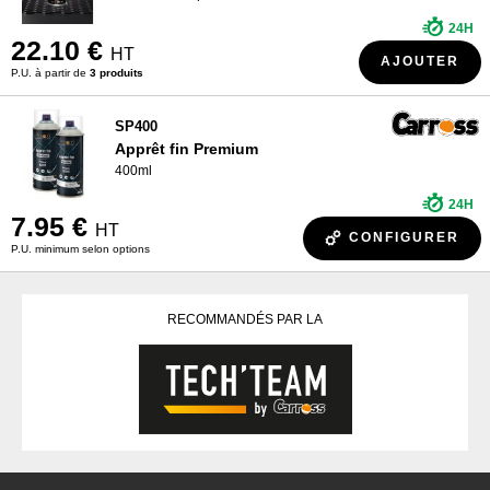
24H
22.10 €
HT
AJOUTER
P.U. à partir de
3 produits
SP400
Apprêt fin Premium
400ml
24H
7.95 €
HT
CONFIGURER
P.U. minimum selon options
RECOMMANDÉS PAR LA