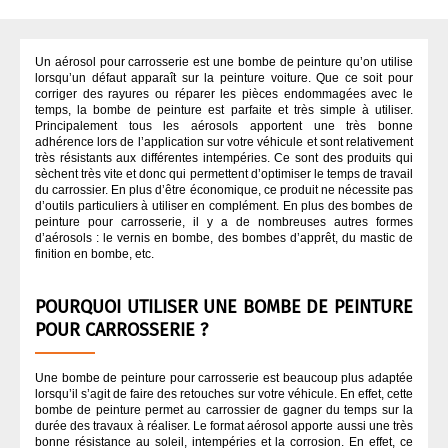
APPRÊT / ANTI-GRAVILLONS
QUI SOMMES NOUS ?
Un aérosol pour carrosserie est une bombe de peinture qu’on utilise
lorsqu’un défaut apparaît sur la peinture voiture. Que ce soit pour
ASPIRATION CARROSSERIE
corriger des rayures ou réparer les pièces endommagées avec le
temps, la bombe de peinture est parfaite et très simple à utiliser.
Principalement tous les aérosols apportent une très bonne
CODE COULEUR PEINTURE
adhérence lors de l’application sur votre véhicule et sont relativement
très résistants aux différentes intempéries. Ce sont des produits qui
sèchent très vite et donc qui permettent d’optimiser le temps de travail
du carrossier. En plus d’être économique, ce produit ne nécessite pas
COLLES
d’outils particuliers à utiliser en complément. En plus des bombes de
peinture pour carrosserie, il y a de nombreuses autres formes
d’aérosols : le vernis en bombe, des bombes d’apprêt, du mastic de
DÉGRAISSANT CARROSSERIE
finition en bombe, etc.
POURQUOI UTILISER UNE BOMBE DE PEINTURE
DURCISSEUR
POUR CARROSSERIE ?
FINITION
Une bombe de peinture pour carrosserie est beaucoup plus adaptée
lorsqu’il s’agit de faire des retouches sur votre véhicule. En effet, cette
bombe de peinture permet au carrossier de gagner du temps sur la
MASQUAGE CARROSSERIE
durée des travaux à réaliser. Le format aérosol apporte aussi une très
bonne résistance au soleil, intempéries et la corrosion. En effet, ce