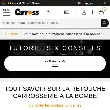
4.7/5
sur
188 avis
MENU
PROMOTIONS
Tout savoir sur la retouche carrosserie à la bombe
CODE COULEUR
TUTORIELS & CONSEILS
MARQUES
PREPARATION / PEINTURE / FINITION
VOIR LES TUTOS
CONSOMMABLE CARROSSERIE
OUTILLAGE CARROSSERIE
L'UNIVERS CARROSS
TOUT SAVOIR SUR LA RETOUCHE
ÉQUIPEMENT ATELIER CARROSSERIE
CARROSSERIE À LA BOMBE
INSTALLATION LABO
AÉROSOL
Consulter les produits concernés
TUTORIEL & CONSEILS