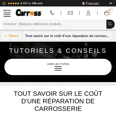
4.7/5
sur
188 avis
MENU
PROMOTIONS
Tout savoir sur le coût d'une réparation de carrosserie
CODE COULEUR
TUTORIELS & CONSEILS
MARQUES
PREPARATION / PEINTURE / FINITION
VOIR LES TUTOS
CONSOMMABLE CARROSSERIE
OUTILLAGE CARROSSERIE
L'UNIVERS CARROSS
TOUT SAVOIR SUR LE COÛT
ÉQUIPEMENT ATELIER CARROSSERIE
D'UNE RÉPARATION DE
INSTALLATION LABO
CARROSSERIE
AÉROSOL
TUTORIEL & CONSEILS