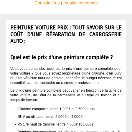
Consulter les produits concernés
APPRÊT / ANTI-GRAVILLONS
QUI SOMMES NOUS ?
ASPIRATION CARROSSERIE
PEINTURE VOITURE PRIX : TOUT SAVOIR SUR LE
COÛT D'UNE RÉPARATION DE CARROSSERIE
CODE COULEUR PEINTURE
AUTO :
Quel est le prix d'une peinture complète ?
COLLES
Vous vous demandez quel est le prix d'une peinture complète pour
votre voiture ? Que vous soyez propriétaire d'une citadine, d'un SUV
DÉGRAISSANT CARROSSERIE
ou d'un véhicule haut de gamme, connaître le budget nécessaire est
essentiel avant de contacter un carrossier professionnel.
DURCISSEUR
Le prix d'une peinture complète peut varier en fonction de la taille de
votre voiture, de l'état de la carrosserie et du type de finition et du
temps de travaux :
FINITION
Citadine compacte : entre 1 200€ et 2 500 euros
SUV ou utilitaire : entre 2 500€ et 4 000€
MASQUAGE CARROSSERIE
Voiture haut de gamme : entre 4 000€ et 5 000€