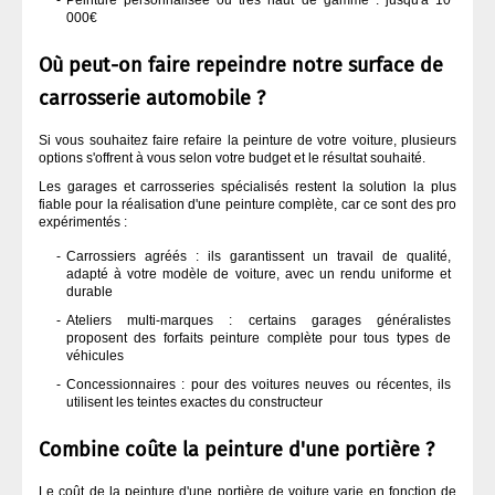
Peinture personnalisée ou très haut de gamme : jusqu'à 10
000€
MASTIC
Où peut-on faire repeindre notre surface de
carrosserie automobile ?
OUTILLAGE À MAIN
Si vous souhaitez faire refaire la peinture de votre voiture, plusieurs
options s'offrent à vous selon votre budget et le résultat souhaité.
OUTILLAGE ÉLECTRIQUE
Les garages et carrosseries spécialisés restent la solution la plus
fiable pour la réalisation d'une peinture complète, car ce sont des pro
PEINTURE
expérimentés :
Carrossiers agréés : ils garantissent un travail de qualité,
adapté à votre modèle de voiture, avec un rendu uniforme et
PONÇAGE CARROSSERIE
durable
Ateliers multi-marques : certains garages généralistes
proposent des forfaits peinture complète pour tous types de
PULVÉRISATION
véhicules
Concessionnaires : pour des voitures neuves ou récentes, ils
utilisent les teintes exactes du constructeur
VERNIS CARROSSERIE
Combine coûte la peinture d'une portière ?
Le coût de la peinture d'une portière de voiture varie en fonction de