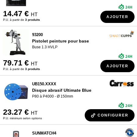
24H
14.47 €
HT
AJOUTER
P.U. à partir de
3 produits
93200
Pistolet peinture pour base
Buse 1.3 HVLP
24H
79.71 €
HT
AJOUTER
P.U. à partir de
3 produits
UB150.XXXX
Disque abrasif Ultimate Blue
P80 à P4000 - Ø 150mm
24H
23.27 €
HT
CONFIGURER
P.U. minimum selon options
SUNMATCH4