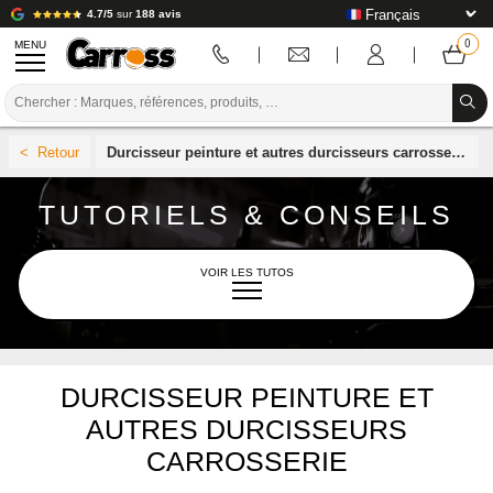
4.7/5
sur
188 avis
MENU
PROMOTIONS
Durcisseur peinture et autres durcisseurs carrosserie
CODE COULEUR
TUTORIELS & CONSEILS
MARQUES
PREPARATION / PEINTURE / FINITION
VOIR LES TUTOS
CONSOMMABLE CARROSSERIE
OUTILLAGE CARROSSERIE
L'UNIVERS CARROSS
DURCISSEUR PEINTURE ET
ÉQUIPEMENT ATELIER CARROSSERIE
AUTRES DURCISSEURS
INSTALLATION LABO
CARROSSERIE
AÉROSOL
TUTORIEL & CONSEILS