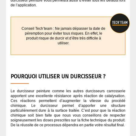
durcisseur peinture vous permettra aussi d’éviter tous les défauts lors
de l’application.
MASTIC
OUTILLAGE À MAIN
Conseil Tech’team : Ne jamais dépasser la date de
péremption pour éviter tous risques. En effet, le
produit risque de durcir et d’être très difficile à
utiliser.
OUTILLAGE ÉLECTRIQUE
PEINTURE
POURQUOI UTILISER UN DURCISSEUR ?
PONÇAGE CARROSSERIE
Le durcisseur peinture comme les autres durcisseurs carrosserie
PULVÉRISATION
apportent une excellente résistance après réaction de catalysation.
Ces réactions permettent d’augmenter la vitesse du procédé
chimique. Le durcisseur permet d’apporter une structure
particulièrement dure à la surface traitée. C’est pour que la réaction
VERNIS CARROSSERIE
chimique soit bien faite que nous vous conseillons de respecter
soigneusement les doses prescrites sur la fiche technique du produit.
De la réussite de ce processus dépendra en partie votre résultat final.