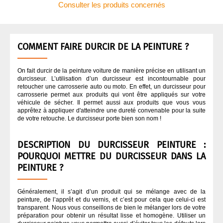
Consulter les produits concernés
APPRÊT / ANTI-GRAVILLONS
QUI SOMMES NOUS ?
ASPIRATION CARROSSERIE
COMMENT FAIRE DURCIR DE LA PEINTURE ?
CODE COULEUR PEINTURE
On fait durcir de la peinture voiture de manière précise en utilisant un
durcisseur. L’utilisation d’un durcisseur est incontournable pour
retoucher une carrosserie auto ou moto. En effet, un durcisseur pour
carrosserie permet aux produits qui vont être appliqués sur votre
COLLES
véhicule de sécher. Il permet aussi aux produits que vous vous
apprêtez à appliquer d'atteindre une dureté convenable pour la suite
de votre retouche. Le durcisseur porte bien son nom !
DÉGRAISSANT CARROSSERIE
DESCRIPTION DU DURCISSEUR PEINTURE :
DURCISSEUR
POURQUOI METTRE DU DURCISSEUR DANS LA
PEINTURE ?
FINITION
Généralement, il s’agit d’un produit qui se mélange avec de la
peinture, de l’apprêt et du vernis, et c’est pour cela que celui-ci est
transparent. Nous vous conseillons de bien le mélanger lors de votre
MASQUAGE CARROSSERIE
préparation pour obtenir un résultat lisse et homogène. Utiliser un