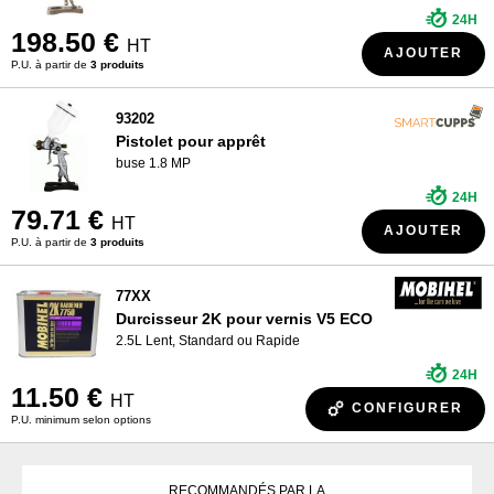
24H
198.50 €
HT
AJOUTER
P.U. à partir de
3 produits
93202
Pistolet pour apprêt
buse 1.8 MP
24H
79.71 €
HT
AJOUTER
P.U. à partir de
3 produits
77XX
Durcisseur 2K pour vernis V5 ECO
2.5L Lent, Standard ou Rapide
24H
11.50 €
HT
CONFIGURER
P.U. minimum selon options
RECOMMANDÉS PAR LA