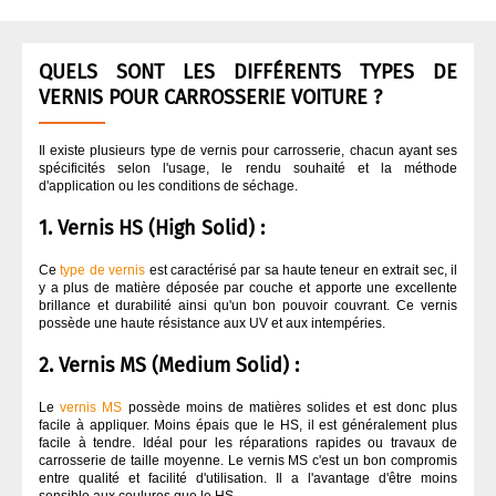
APPRÊT / ANTI-GRAVILLONS
QUI SOMMES NOUS ?
QUELS SONT LES DIFFÉRENTS TYPES DE
ASPIRATION CARROSSERIE
VERNIS POUR CARROSSERIE VOITURE ?
CODE COULEUR PEINTURE
Il existe plusieurs type de vernis pour carrosserie, chacun ayant ses
spécificités selon l'usage, le rendu souhaité et la méthode
d'application ou les conditions de séchage.
COLLES
1. Vernis HS (High Solid) :
Ce
type de vernis
est caractérisé par sa haute teneur en extrait sec, il
DÉGRAISSANT CARROSSERIE
y a plus de matière déposée par couche et apporte une excellente
brillance et durabilité ainsi qu'un bon pouvoir couvrant. Ce vernis
possède une haute résistance aux UV et aux intempéries.
DURCISSEUR
2. Vernis MS (Medium Solid) :
FINITION
Le
vernis MS
possède moins de matières solides et est donc plus
facile à appliquer. Moins épais que le HS, il est généralement plus
facile à tendre. Idéal pour les réparations rapides ou travaux de
carrosserie de taille moyenne. Le vernis MS c'est un bon compromis
MASQUAGE CARROSSERIE
entre qualité et facilité d'utilisation. Il a l'avantage d'être moins