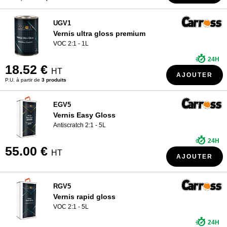
UGV1
Vernis ultra gloss premium
VOC 2:1 - 1L
24H
18.52 €
HT
AJOUTER
P.U. à partir de
3 produits
EGV5
Vernis Easy Gloss
Antiscratch 2:1 - 5L
24H
55.00 €
HT
AJOUTER
RGV5
Vernis rapid gloss
VOC 2:1 - 5L
24H