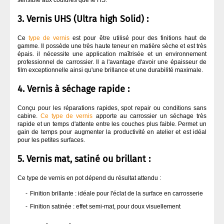
sensible aux coulures que le HS.
MASTIC
3. Vernis UHS (Ultra high Solid) :
Ce
type de vernis
est pour être utilisé pour des finitions haut de
OUTILLAGE À MAIN
gamme. Il possède une très haute teneur en matière sèche et est très
épais. il nécessite une application maîtrisée et un environnement
professionnel de carrossier. Il a l'avantage d'avoir une épaisseur de
film exceptionnelle ainsi qu'une brillance et une durabilité maximale.
OUTILLAGE ÉLECTRIQUE
4. Vernis à séchage rapide :
PEINTURE
Conçu pour les réparations rapides, spot repair ou conditions sans
cabine.
Ce type de vernis
apporte au carrossier un séchage très
rapide et un temps d'attente entre les couches plus faible. Permet un
PONÇAGE CARROSSERIE
gain de temps pour augmenter la productivité en atelier et est idéal
pour les petites surfaces.
5. Vernis mat, satiné ou brillant :
PULVÉRISATION
Ce type de vernis en pot dépend du résultat attendu :
VERNIS CARROSSERIE
Finition brillante : idéale pour l'éclat de la surface en carrosserie
Finition satinée : effet semi-mat, pour doux visuellement