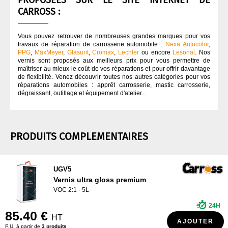
PROPOSÉES SUR LE SITE INTERNET DE
CARROSS :
Vous pouvez retrouver de nombreuses grandes marques pour vos
travaux de réparation de carrosserie automobile :
Nexa Autocolor
,
PPG
,
MaxMeyer
,
Glasurit
,
Cromax
,
Lechler
ou encore
Lesonal
. Nos
vernis sont proposés aux meilleurs prix pour vous permettre de
maîtriser au mieux le coût de vos réparations et pour offrir davantage
de flexibilité. Venez découvrir toutes nos autres catégories pour vos
réparations automobiles : apprêt carrosserie, mastic carrosserie,
dégraissant, outillage et équipement d'atelier...
PRODUITS COMPLEMENTAIRES
UGV5
Vernis ultra gloss premium
VOC 2:1 - 5L
24H
85.40 €
HT
AJOUTER
P.U. à partir de
3 produits