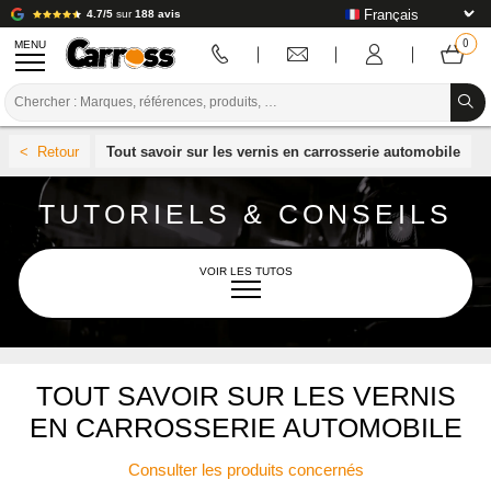
4.7/5
sur
188 avis
MENU
PROMOTIONS
Tout savoir sur les vernis en carrosserie automobile
CODE COULEUR
TUTORIELS & CONSEILS
MARQUES
PREPARATION / PEINTURE / FINITION
VOIR LES TUTOS
CONSOMMABLE CARROSSERIE
OUTILLAGE CARROSSERIE
L'UNIVERS CARROSS
TOUT SAVOIR SUR LES VERNIS
ÉQUIPEMENT ATELIER CARROSSERIE
EN CARROSSERIE AUTOMOBILE
INSTALLATION LABO
AÉROSOL
Consulter les produits concernés
TUTORIEL & CONSEILS