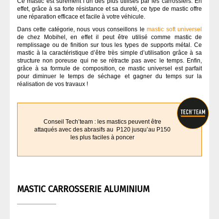
Ce mastic est sûrement l’un des plus utilisés par les carrossiers. En
effet, grâce à sa forte résistance et sa dureté, ce type de mastic offre
une réparation efficace et facile à votre véhicule.
OUTILLAGE À MAIN
Dans cette catégorie, nous vous conseillons le
mastic soft universel
de chez Mobihel, en effet il peut être utilisé comme mastic de
remplissage ou de finition sur tous les types de supports métal. Ce
OUTILLAGE ÉLECTRIQUE
mastic à la caractéristique d’être très simple d’utilisation grâce à sa
structure non poreuse qui ne se rétracte pas avec le temps. Enfin,
grâce à sa formule de composition, ce mastic universel est parfait
PEINTURE
pour diminuer le temps de séchage et gagner du temps sur la
réalisation de vos travaux !
PONÇAGE CARROSSERIE
Conseil Tech’team : les mastics peuvent être
attaqués avec des abrasifs au P120 jusqu’au P150
PULVÉRISATION
les plus faciles à poncer
VERNIS CARROSSERIE
MASTIC CARROSSERIE ALUMINIUM