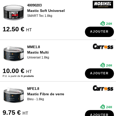
40090203
Mastic Soft Universel
SMART Tec 1.8kg
24H
12.50 €
HT
AJOUTER
MME1.8
Mastic Multi
Universel 1.8kg
24H
10.00 €
HT
AJOUTER
P.U. à partir de
6 produits
MFE1.8
Mastic Fibre de verre
Bleu - 1.8kg
24H
9.75 €
HT
AJOUTER