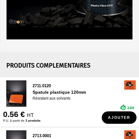
PRODUITS COMPLEMENTAIRES
2711.0120
Spatule plastique 120mm
Résistant aux solvants
24H
0.56 €
HT
AJOUTER
P.U. à partir de
3 produits
2713.0001