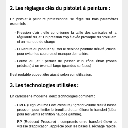
2. Les réglages clés du pistolet à peinture :
OUTILLAGE À MAIN
Un pistolet à peinture professionnel se règle sur trois paramètres
essentiels :
OUTILLAGE ÉLECTRIQUE
Pression d'air : elle conditionne la taille des particules et la
régularité du jet. Un pression trop élevée provoque du brouillard
et un manque de charge
PEINTURE
Ouverture du produit : ajuster le débit de peinture délivré, crucial
pour éviter les coulures et manque de matière.
PONÇAGE CARROSSERIE
Forme du jet : permet de passer d'un cône étroit (zones
précises) à un éventail large (grandes surfaces)
Il est réglable et peut être ajusté selon son utilisation.
PULVÉRISATION
3. Les technologies utilisées :
VERNIS CARROSSERIE
En carrosserie moderne, deux technologies dominent :
HVLP (High Volume Low Pressure) : grand volume d'air à basse
pression, pour limiter le brouillard et améliorer le transfert (idéal
pour les vernis et finition haut de gamme).
RP (Reduced Pressure) : compromis entre transfert élevé et
vitesse d'application, apprécié pour les bases à séchage rapide.