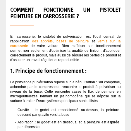
QUI SOMMES NOUS ?
COMMENT FONCTIONNE UN PISTOLET
ASPIRATION CARROSSERIE
PEINTURE EN CARROSSERIE ?
CODE COULEUR PEINTURE
En carrosserie, le pistolet de pulvérisation est l'outil central de
l'application
des apprêts
,
bases de peinture
et
vernis sur la
COLLES
carrosserie
de votre voiture. Bien maîtriser son fonctionnement
permet non seulement d'optimiser la qualité de finition, d'appliquer
correctement le produit, mais aussi de réduire les pertes de produit et
DÉGRAISSANT CARROSSERIE
d'assurer un travail régulier et reproductible.
1. Principe de fonctionnement :
DURCISSEUR
Le pistolet de pulvérisation repose sur la nébulisation : l'air comprimé,
acheminé par le compresseur, rencontre le produit à pulvériser au
niveau de la buse. Cette rencontre casse le flux de peinture en
FINITION
microgouttelettes, formant un jet homogène qui se dépose sur la
surface à traiter. Deux systèmes principaux sont utilisés :
MASQUAGE CARROSSERIE
Gravité : le godet est repositionné au-dessus, la peinture
descend par gravité vers la buse
Aspiration : le godet est en dessous, et la peinture est aspirée
MASTIC
par dépression