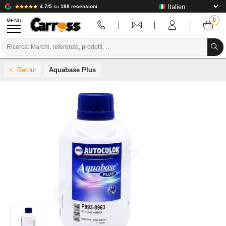
4.7/5
su
188 recensioni
MENU
PROMOZIONI
Aquabase Plus
CODICE COLORE
MARCHE
PREPARAZIONE / VERNICIATURA / RIFINITURA
MATERIALI DI CONSUMO PER LA CARROZZERIA
STRUMENTI PER LA CARROZZERIA
ATTREZZATURE PER CARROZZERIA
INSTALLAZIONE IN LABORATORIO
TUTORIAL E CONSIGLI