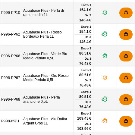
Entro 1
154.1 €
Aquabase Plus - Perla di
P996-PP10
rame media 1L
Da
3
146.4 €
Entro 1
154.1 €
Aquabase Plus - Rosso
P996-PP62
Bordeaux Perla 1L
Da
3
146.4 €
Entro 1
80.51 €
Aquabase Plus - Verde Blu
P996-PP66
Medio Perlato 0,5L
Da
3
76.48 €
Entro 1
80.51 €
Aquabase Plus - Oro Rosso
P996-PP67
Medio Perlato 0,5L
Da
3
76.48 €
Entro 1
80.51 €
Aquabase Plus - Perla
P996-PP68
arancione 0,5L
Da
3
76.48 €
Entro 1
109.43 €
Aquabase Plus - Alu Dollar
P998-8981
Argent Gros 1L
Da
3
103.96 €