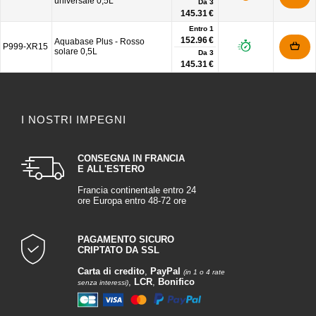
universale 0,5L
Da
3
145.31 €
Entro 1
152.96 €
Aquabase Plus - Rosso
P999-XR15
solare 0,5L
Da
3
145.31 €
I NOSTRI IMPEGNI
CONSEGNA IN FRANCIA
E ALL'ESTERO
Francia continentale entro 24
ore Europa entro 48-72 ore
PAGAMENTO SICURO
CRIPTATO DA SSL
Carta di credito
,
PayPal
(in 1 o 4 rate
,
LCR
,
Bonifico
senza interessi)