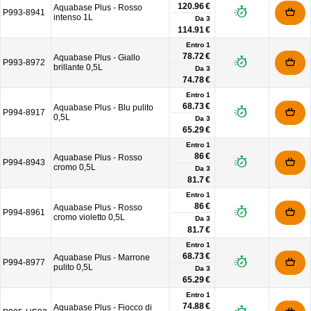
120.96 €
Aquabase Plus - Rosso
P993-8941
intenso 1L
Da
3
114.91 €
Entro 1
78.72 €
Aquabase Plus - Giallo
P993-8972
brillante 0,5L
Da
3
74.78 €
Entro 1
68.73 €
Aquabase Plus - Blu pulito
P994-8917
0,5L
Da
3
65.29 €
Entro 1
86 €
Aquabase Plus - Rosso
P994-8943
cromo 0,5L
Da
3
81.7 €
Entro 1
86 €
Aquabase Plus - Rosso
P994-8961
cromo violetto 0,5L
Da
3
81.7 €
Entro 1
68.73 €
Aquabase Plus - Marrone
P994-8977
pulito 0,5L
Da
3
65.29 €
Entro 1
74.88 €
Aquabase Plus - Fiocco di