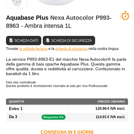
CHI SIAMO?
Aquabase Plus
Nexa Autocolor
P993-
8963
- Ambra intensa 1L
SCHEDA DATI
SCHEDA DI SICUREZZA
Trovate
la scheda tecnica
e la
scheda di sicurezza
nella vostra lingua.
La vernice P993-8963-E1 del marchio Nexa Autocolor® fa parte
della gamma di basi opache Aquabase Plus. Questa gamma
offre qualità, durata e redditività al carrozziere. Confezionato in
barattoli da 1 litro.
Foto non contrattuali
Questo prodotto è strettamente riservato al solo per Uso Professionale
QUANTITÀ
PREZZO UNITARIO
Entro 1
120.96 € IVA escl.
Da 3
114.91 € IVA escl.
Risparmia 5%
CONSEGNA IN 5 GIORNI