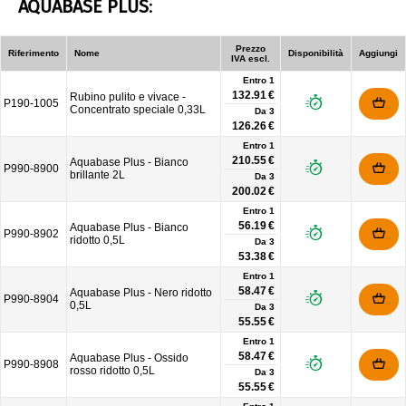
AQUABASE PLUS
:
Prezzo
Riferimento
Nome
Disponibilità
Aggiungi
IVA escl.
Entro 1
132.91 €
Rubino pulito e vivace -
P190-1005
Concentrato speciale 0,33L
Da
3
126.26 €
Entro 1
210.55 €
Aquabase Plus - Bianco
P990-8900
brillante 2L
Da
3
200.02 €
Entro 1
56.19 €
Aquabase Plus - Bianco
P990-8902
ridotto 0,5L
Da
3
53.38 €
Entro 1
58.47 €
Aquabase Plus - Nero ridotto
P990-8904
0,5L
Da
3
55.55 €
Entro 1
58.47 €
Aquabase Plus - Ossido
P990-8908
rosso ridotto 0,5L
Da
3
55.55 €