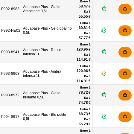
Entro 1
58.47 €
Aquabase Plus - Giallo
P992-8983
Arancione 0,5L
Da
3
55.55 €
Entro 1
60.81 €
Aquabase Plus - Gelo opalino
P992-HE02
0,5L
Da
3
57.77 €
Entro 1
120.96 €
Aquabase Plus - Rosso
P993-8941
intenso 1L
Da
3
114.91 €
Entro 1
120.96 €
Aquabase Plus - Ambra
P993-8963
intensa 1L
Da
3
114.91 €
Entro 1
78.72 €
Aquabase Plus - Giallo
P993-8972
brillante 0,5L
Da
3
74.78 €
Entro 1
68.73 €
Aquabase Plus - Blu pulito
P994-8917
0,5L
Da
3
65.29 €
Entro 1