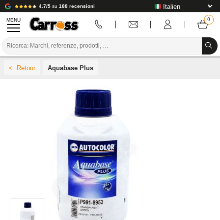
4.7/5
su
188 recensioni
MENU
PROMOZIONI
Aquabase Plus
CODICE COLORE
MARCHE
PREPARAZIONE / VERNICIATURA / RIFINITURA
MATERIALI DI CONSUMO PER LA CARROZZERIA
STRUMENTI PER LA CARROZZERIA
ATTREZZATURE PER CARROZZERIA
INSTALLAZIONE IN LABORATORIO
TUTORIAL E CONSIGLI