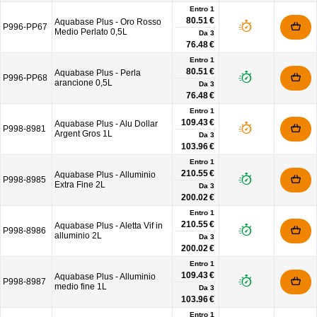
Entro 1
80.51 €
Aquabase Plus - Oro Rosso
P996-PP67
Medio Perlato 0,5L
Da
3
76.48 €
Entro 1
80.51 €
Aquabase Plus - Perla
P996-PP68
arancione 0,5L
Da
3
76.48 €
Entro 1
109.43 €
Aquabase Plus - Alu Dollar
P998-8981
Argent Gros 1L
Da
3
103.96 €
Entro 1
210.55 €
Aquabase Plus - Alluminio
P998-8985
Extra Fine 2L
Da
3
200.02 €
Entro 1
210.55 €
Aquabase Plus - Aletta Vif in
P998-8986
alluminio 2L
Da
3
200.02 €
Entro 1
109.43 €
Aquabase Plus - Alluminio
P998-8987
medio fine 1L
Da
3
103.96 €
Entro 1