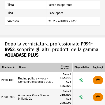
Tinta
Verde trasparente
Tipo
Base opaca
Viscosite
28-31 s AFNOR4 a 20°C
Dopo la verniciatura professionale
P991-
8952
, scoprite gli altri prodotti della gamma
AQUABASE PLUS
:
Prezzo
Riferimento
Nome
Disponibilità
Aggiungi
IVA escl.
Entro 1
132.91 €
Rubino pulito e vivace -
P190-1005
Concentrato speciale 0,33L
Da
3
126.26 €
Entro 1
210.55 €
Aquabase Plus - Bianco
P990-8900
brillante 2L
Da
3
200.02 €