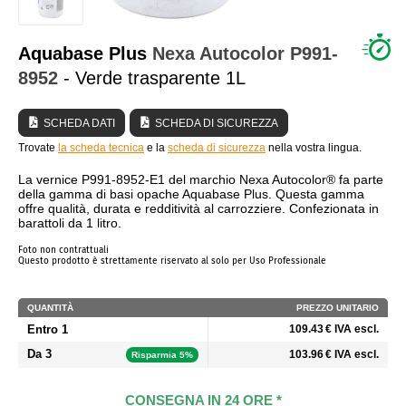
CHI SIAMO?
Aquabase Plus
Nexa Autocolor
P991-
8952
- Verde trasparente 1L
SCHEDA DATI
SCHEDA DI SICUREZZA
Trovate
la scheda tecnica
e la
scheda di sicurezza
nella vostra lingua.
La vernice P991-8952-E1 del marchio Nexa Autocolor® fa parte
della gamma di basi opache Aquabase Plus. Questa gamma
offre qualità, durata e redditività al carrozziere. Confezionata in
barattoli da 1 litro.
Foto non contrattuali
Questo prodotto è strettamente riservato al solo per Uso Professionale
QUANTITÀ
PREZZO UNITARIO
Entro 1
109.43 € IVA escl.
Da 3
103.96 € IVA escl.
Risparmia 5%
CONSEGNA IN 24 ORE *