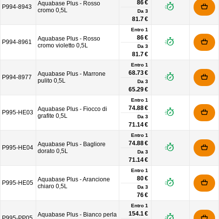
86 €
Aquabase Plus - Rosso
P994-8943
cromo 0,5L
Da
3
81.7 €
Entro 1
86 €
Aquabase Plus - Rosso
P994-8961
cromo violetto 0,5L
Da
3
81.7 €
Entro 1
68.73 €
Aquabase Plus - Marrone
P994-8977
pulito 0,5L
Da
3
65.29 €
Entro 1
74.88 €
Aquabase Plus - Fiocco di
P995-HE03
grafite 0,5L
Da
3
71.14 €
Entro 1
74.88 €
Aquabase Plus - Bagliore
P995-HE04
dorato 0,5L
Da
3
71.14 €
Entro 1
80 €
Aquabase Plus - Arancione
P995-HE05
chiaro 0,5L
Da
3
76 €
Entro 1
154.1 €
Aquabase Plus - Bianco perla
P995-PP05