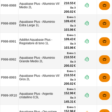
210.55 €
Aquabase Plus - Alluminio Vif
P998-8988
Medio 2L
Da
3
200.02 €
Entro 1
109.43 €
Aquabase Plus - Alluminio
P998-8989
Extra Large 1L
Da
3
103.96 €
Entro 1
109.43 €
Additivi Aquabase Plus -
P998-8991
Regolatore di tono 1L
Da
3
103.96 €
Entro 1
210.55 €
Aquabase Plus - Alluminio
P998-8992
Grande Medio 2L
Da
3
200.02 €
Entro 1
210.55 €
Aquabase Plus - Alluminio Vif
P998-8993
Gros 2L
Da
3
200.02 €
Entro 1
152.96 €
Aquabase Plus - Argento
P999-XR10
cristallino 0,5L
Da
3
145.31 €
Entro 1
152.96 €
Aquabase Plus - Oro solare