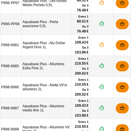
80.51 €
Aquabase Plus - Oro Rosso
P996-PP67
Medio Perlato 0,5L
Da
3
76.48 €
Entro 1
80.51 €
Aquabase Plus - Perla
P996-PP68
arancione 0,5L
Da
3
76.48 €
Entro 1
109.43 €
Aquabase Plus - Alu Dollar
P998-8981
Argent Gros 1L
Da
3
103.96 €
Entro 1
210.55 €
Aquabase Plus - Alluminio
P998-8985
Extra Fine 2L
Da
3
200.02 €
Entro 1
210.55 €
Aquabase Plus - Aletta Vif in
P998-8986
alluminio 2L
Da
3
200.02 €
Entro 1
109.43 €
Aquabase Plus - Alluminio
P998-8987
medio fine 1L
Da
3
103.96 €
Entro 1
210.55 €
Aquabase Plus - Alluminio Vif
P998-8988