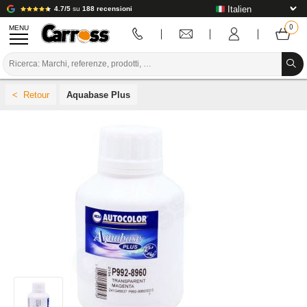
4.7/5
su
188 recensioni
MENU
PROMOZIONI
Aquabase Plus
CODICE COLORE
MARCHE
PREPARAZIONE / VERNICIATURA / RIFINITURA
MATERIALI DI CONSUMO PER LA CARROZZERIA
STRUMENTI PER LA CARROZZERIA
ATTREZZATURE PER CARROZZERIA
INSTALLAZIONE IN LABORATORIO
TUTORIAL E CONSIGLI