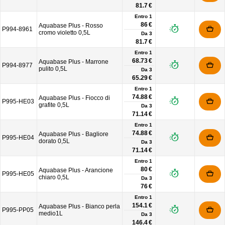
81.7 €
Entro 1
86 €
Aquabase Plus - Rosso
P994-8961
cromo violetto 0,5L
Da
3
81.7 €
Entro 1
68.73 €
Aquabase Plus - Marrone
P994-8977
pulito 0,5L
Da
3
65.29 €
Entro 1
74.88 €
Aquabase Plus - Fiocco di
P995-HE03
grafite 0,5L
Da
3
71.14 €
Entro 1
74.88 €
Aquabase Plus - Bagliore
P995-HE04
dorato 0,5L
Da
3
71.14 €
Entro 1
80 €
Aquabase Plus - Arancione
P995-HE05
chiaro 0,5L
Da
3
76 €
Entro 1
154.1 €
Aquabase Plus - Bianco perla
P995-PP05
medio1L
Da
3
146.4 €