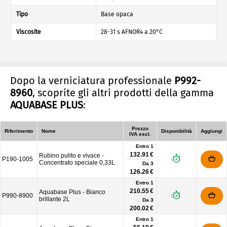
Tipo
Base opaca
Viscosite
28-31 s AFNOR4 a 20°C
Dopo la verniciatura professionale
P992-
8960
, scoprite gli altri prodotti della gamma
AQUABASE PLUS
:
Prezzo
Riferimento
Nome
Disponibilità
Aggiungi
IVA escl.
Entro 1
132.91 €
Rubino pulito e vivace -
P190-1005
Concentrato speciale 0,33L
Da
3
126.26 €
Entro 1
210.55 €
Aquabase Plus - Bianco
P990-8900
brillante 2L
Da
3
200.02 €
Entro 1