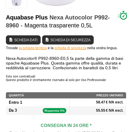
CHI SIAMO?
Aquabase Plus
Nexa Autocolor
P992-
8960
- Magenta trasparente 0,5L
SCHEDA DATI
SCHEDA DI SICUREZZA
Trovate
la scheda tecnica
e la
scheda di sicurezza
nella vostra lingua.
Nexa Autocolor® P992-8960-E0,5 fa parte della gamma di basi
opache Aquabase Plus. Questa gamma offre qualità, durata e
redditività al carrozziere. Confezionato in barattoli da 0,5 litri.
Foto non contrattuali
Questo prodotto è strettamente riservato al solo per Uso Professionale
QUANTITÀ
PREZZO UNITARIO
Entro 1
58.47 € IVA escl.
Da 3
55.55 € IVA escl.
Risparmia 5%
CONSEGNA IN 24 ORE *