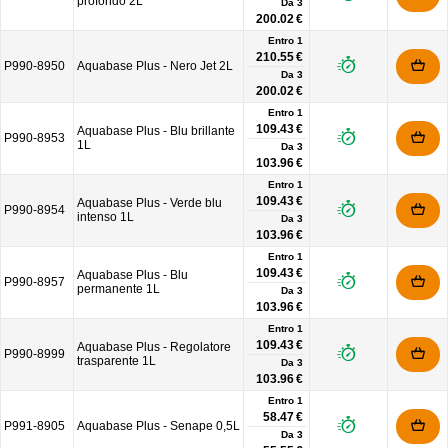
profondo 2L
Da
3
200.02 €
Entro 1
210.55 €
P990-8950
Aquabase Plus - Nero Jet 2L
Da
3
200.02 €
Entro 1
109.43 €
Aquabase Plus - Blu brillante
P990-8953
1L
Da
3
103.96 €
Entro 1
109.43 €
Aquabase Plus - Verde blu
P990-8954
intenso 1L
Da
3
103.96 €
Entro 1
109.43 €
Aquabase Plus - Blu
P990-8957
permanente 1L
Da
3
103.96 €
Entro 1
109.43 €
Aquabase Plus - Regolatore
P990-8999
trasparente 1L
Da
3
103.96 €
Entro 1
58.47 €
P991-8905
Aquabase Plus - Senape 0,5L
Da
3