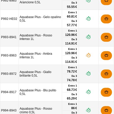
P992-8983
Arancione 0,5L
Da
3
55.55 €
Entro 1
60.81 €
Aquabase Plus - Gelo opalino
P992-HE02
0,5L
Da
3
57.77 €
Entro 1
120.96 €
Aquabase Plus - Rosso
P993-8941
intenso 1L
Da
3
114.91 €
Entro 1
120.96 €
Aquabase Plus - Ambra
P993-8963
intensa 1L
Da
3
114.91 €
Entro 1
78.72 €
Aquabase Plus - Giallo
P993-8972
brillante 0,5L
Da
3
74.78 €
Entro 1
68.73 €
Aquabase Plus - Blu pulito
P994-8917
0,5L
Da
3
65.29 €
Entro 1
86 €
Aquabase Plus - Rosso
P994-8943
cromo 0,5L
Da
3