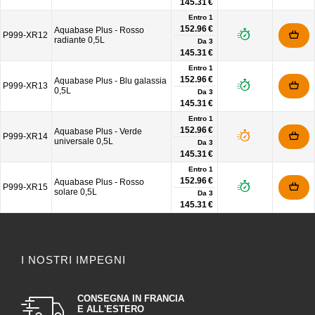
145.31 €
Entro 1
152.96 €
Aquabase Plus - Rosso
P999-XR12
radiante 0,5L
Da
3
145.31 €
Entro 1
152.96 €
Aquabase Plus - Blu galassia
P999-XR13
0,5L
Da
3
145.31 €
Entro 1
152.96 €
Aquabase Plus - Verde
P999-XR14
universale 0,5L
Da
3
145.31 €
Entro 1
152.96 €
Aquabase Plus - Rosso
P999-XR15
solare 0,5L
Da
3
145.31 €
I NOSTRI IMPEGNI
CONSEGNA IN FRANCIA
E ALL'ESTERO