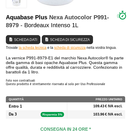
CHI SIAMO?
Aquabase Plus
Nexa Autocolor
P991-
8979
- Bordeaux Intenso 1L
SCHEDA DATI
SCHEDA DI SICUREZZA
Trovate
la scheda tecnica
e la
scheda di sicurezza
nella vostra lingua.
La vernice P991-8979-E1 del marchio Nexa Autocolor® fa parte
della gamma di basi opache Aquabase Plus. Questa gamma
offre qualità, durata e redditività al carrozziere. Confezionato in
barattoli da 1 litro.
Foto non contrattuali
Questo prodotto è strettamente riservato al solo per Uso Professionale
QUANTITÀ
PREZZO UNITARIO
Entro 1
109.43 € IVA escl.
Da 3
103.96 € IVA escl.
Risparmia 5%
CONSEGNA IN 24 ORE *