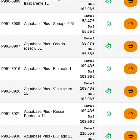
P990-8999
trasparente 1L
Da
3
103.96 €
Entro 1
58.47 €
P991-8905
Aquabase Plus - Senape 0,5L
Da
3
55.55 €
Entro 1
58.47 €
Aquabase Plus - Ossido
P991-8907
rosso 0,5L
Da
3
55.55 €
Entro 1
109.43 €
P991-8916
Aquabase Plus - Blu reale 1L
Da
3
103.96 €
Entro 1
109.43 €
Aquabase Plus - Viola scuro
P991-8920
1L
Da
3
103.96 €
Entro 1
109.43 €
Aquabase Plus - Rosso
P991-8921
Bordeaux 1L
Da
3
103.96 €
Entro 1
210.55 €
P991-8930
Aquabase Plus - Blu lago 2L
Da
3