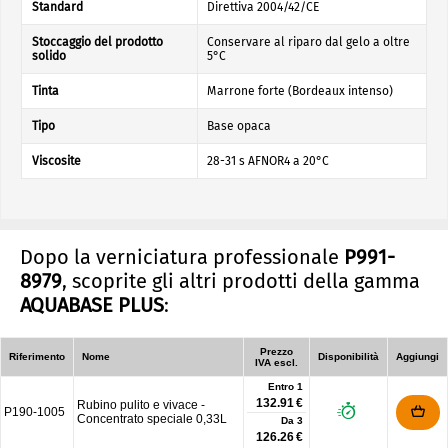
Standard
Direttiva 2004/42/CE
Stoccaggio del prodotto
Conservare al riparo dal gelo a oltre
solido
5°C
Tinta
Marrone forte (Bordeaux intenso)
Tipo
Base opaca
Viscosite
28-31 s AFNOR4 a 20°C
Dopo la verniciatura professionale
P991-
8979
, scoprite gli altri prodotti della gamma
AQUABASE PLUS
:
Prezzo
Riferimento
Nome
Disponibilità
Aggiungi
IVA escl.
Entro 1
132.91 €
Rubino pulito e vivace -
P190-1005
Concentrato speciale 0,33L
Da
3
126.26 €