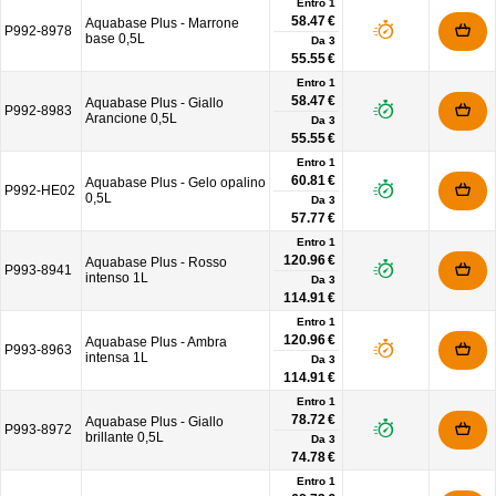
Entro 1
58.47 €
Aquabase Plus - Marrone
P992-8978
base 0,5L
Da
3
55.55 €
Entro 1
58.47 €
Aquabase Plus - Giallo
P992-8983
Arancione 0,5L
Da
3
55.55 €
Entro 1
60.81 €
Aquabase Plus - Gelo opalino
P992-HE02
0,5L
Da
3
57.77 €
Entro 1
120.96 €
Aquabase Plus - Rosso
P993-8941
intenso 1L
Da
3
114.91 €
Entro 1
120.96 €
Aquabase Plus - Ambra
P993-8963
intensa 1L
Da
3
114.91 €
Entro 1
78.72 €
Aquabase Plus - Giallo
P993-8972
brillante 0,5L
Da
3
74.78 €
Entro 1