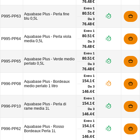
76.48 €
Entro 1
80.51 €
Aquabase Plus - Perla fine
P995-PP63
blu 0,5L
Da
3
76.48 €
Entro 1
80.51 €
Aquabase Plus - Perla viola
P995-PP64
media 0,5L
Da
3
76.48 €
Entro 1
80.51 €
Aquabase Plus - Verde medio
P995-PP65
perlato 0,5L
Da
3
76.48 €
Entro 1
154.1 €
Aquabase Plus - Bordeaux
P996-PP08
medio perlato 1 litro
Da
3
146.4 €
Entro 1
154.1 €
Aquabase Plus - Perla di
P996-PP10
rame media 1L
Da
3
146.4 €
Entro 1
154.1 €
Aquabase Plus - Rosso
P996-PP62
Bordeaux Perla 1L
Da
3
146.4 €