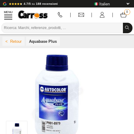
4.7/5
su
188 recensioni
MENU
PROMOZIONI
Aquabase Plus
CODICE COLORE
MARCHE
PREPARAZIONE / VERNICIATURA / RIFINITURA
MATERIALI DI CONSUMO PER LA CARROZZERIA
STRUMENTI PER LA CARROZZERIA
ATTREZZATURE PER CARROZZERIA
INSTALLAZIONE IN LABORATORIO
TUTORIAL E CONSIGLI