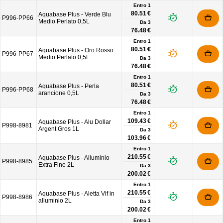
Entro 1
80.51 €
Aquabase Plus - Verde Blu
P996-PP66
Medio Perlato 0,5L
Da
3
76.48 €
Entro 1
80.51 €
Aquabase Plus - Oro Rosso
P996-PP67
Medio Perlato 0,5L
Da
3
76.48 €
Entro 1
80.51 €
Aquabase Plus - Perla
P996-PP68
arancione 0,5L
Da
3
76.48 €
Entro 1
109.43 €
Aquabase Plus - Alu Dollar
P998-8981
Argent Gros 1L
Da
3
103.96 €
Entro 1
210.55 €
Aquabase Plus - Alluminio
P998-8985
Extra Fine 2L
Da
3
200.02 €
Entro 1
210.55 €
Aquabase Plus - Aletta Vif in
P998-8986
alluminio 2L
Da
3
200.02 €
Entro 1