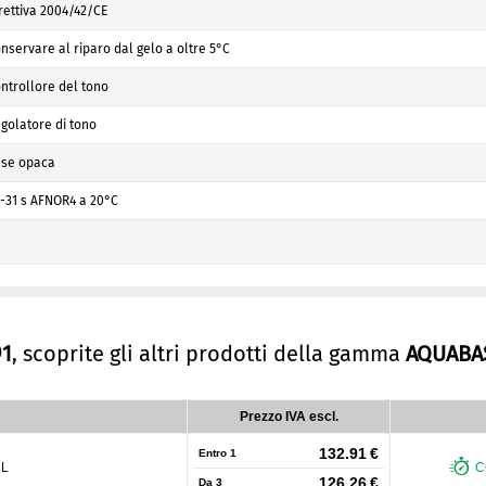
rettiva 2004/42/CE
nservare al riparo dal gelo a oltre 5°C
ntrollore del tono
golatore di tono
se opaca
-31 s AFNOR4 a 20°C
91
, scoprite gli altri prodotti della gamma
AQUABA
Prezzo IVA escl.
132.91 €
Entro 1
3L
C
126.26 €
Da
3