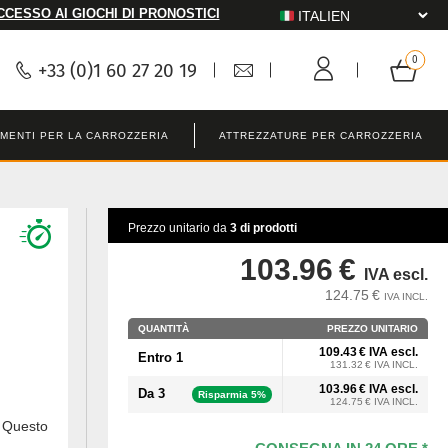
CCESSO AI GIOCHI DI PRONOSTICI
+33 (0)1 60 27 20 19
MENTI PER LA CARROZZERIA
ATTREZZATURE PER CARROZZERIA
Prezzo unitario da
3 di prodotti
103.96 €
IVA escl.
124.75 €
IVA INCL.
QUANTITÀ
PREZZO UNITARIO
109.43 € IVA escl.
Entro 1
131.32 € IVA INCL.
103.96 € IVA escl.
Da 3
Risparmia 5%
124.75 € IVA INCL.
 Questo