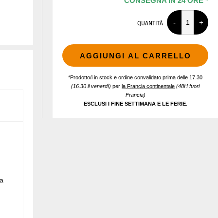
CONSEGNA IN 24 ORE *
QUANTITÀ
AGGIUNGI AL CARRELLO
*Prodotto/i in stock e ordine convalidato prima delle 17.30
(16.30 il venerdì)
per
la Francia continentale
(48H fuori
Francia)
ESCLUSI I FINE SETTIMANA E LE FERIE
.
na