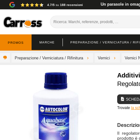
Un parasole in omagg
4.7/5
su
188 recensioni
MARCHE
PREPARAZIONE / VERNICIATURA / RIF
PROMOS
Preparazione / Verniciatura / Rifinitura
Vernici
Vernici 
Additiv
Regolato
SCHEDA
Trovate
la sc
Descrizi
Il regolat
prodotto è c