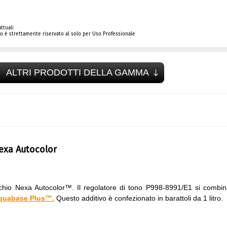
ttuali
 è strettamente riservato al solo per Uso Professionale
ALTRI PRODOTTI DELLA GAMMA
Nexa Autocolor
rchio Nexa Autocolor™. Il regolatore di tono P998-8991/E1 si combi
Aquabase Plus™.
Questo additivo è confezionato in barattoli da 1 litro.