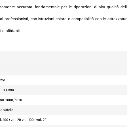
amente accurata, fondamentale per le riparazioni di alta qualità del
ai professionisti, con istruzioni chiare e compatibilità con le attrezzatu
 e affidabili.
litro
2 - 1,4 mm
80-5000/5050
barattolo
l. 100 : vol. 20 vol. 100 : vol. 20