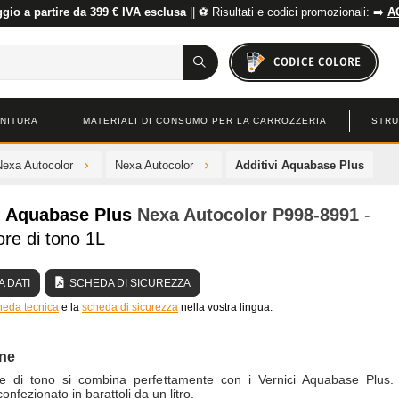
io a partire da 399 € IVA esclusa
|| ⚽ Risultati e codici promozionali: ➡️
A
CODICE COLORE
INITURA
MATERIALI DI CONSUMO PER LA CARROZZERIA
STRU
Nexa Autocolor
Nexa Autocolor
Additivi Aquabase Plus
i Aquabase Plus
Nexa Autocolor
P998-8991
-
re di tono 1L
 DATI
SCHEDA DI SICUREZZA
heda tecnica
e la
scheda di sicurezza
nella vostra lingua.
one
ore di tono si combina perfettamente con i Vernici Aquabase Plus.
onfezionato in barattoli da un litro.