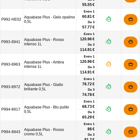
55.55 €
Entro 1
60.81 €
Aquabase Plus - Gelo opalino
P992-HE02
0,5L
Da
3
57.77 €
Entro 1
120.96 €
Aquabase Plus - Rosso
P993-8941
intenso 1L
Da
3
114.91 €
Entro 1
120.96 €
Aquabase Plus - Ambra
P993-8963
intensa 1L
Da
3
114.91 €
Entro 1
78.72 €
Aquabase Plus - Giallo
P993-8972
brillante 0,5L
Da
3
74.78 €
Entro 1
68.73 €
Aquabase Plus - Blu pulito
P994-8917
0,5L
Da
3
65.29 €
Entro 1
86 €
Aquabase Plus - Rosso
P994-8943
cromo 0,5L
Da
3
81.7 €