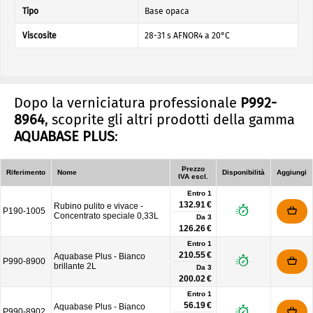
Tipo
Base opaca
Viscosite
28-31 s AFNOR4 a 20°C
Dopo la verniciatura professionale
P992-
8964
, scoprite gli altri prodotti della gamma
AQUABASE PLUS
:
Prezzo
Riferimento
Nome
Disponibilità
Aggiungi
IVA escl.
Entro 1
132.91 €
Rubino pulito e vivace -
P190-1005
Concentrato speciale 0,33L
Da
3
126.26 €
Entro 1
210.55 €
Aquabase Plus - Bianco
P990-8900
brillante 2L
Da
3
200.02 €
Entro 1
56.19 €
Aquabase Plus - Bianco
P990-8902