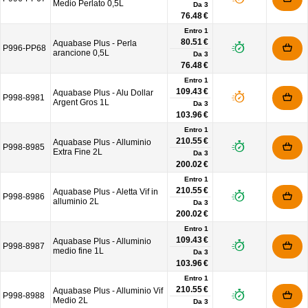
Medio Perlato 0,5L
Da
3
76.48 €
Entro 1
80.51 €
Aquabase Plus - Perla
P996-PP68
arancione 0,5L
Da
3
76.48 €
Entro 1
109.43 €
Aquabase Plus - Alu Dollar
P998-8981
Argent Gros 1L
Da
3
103.96 €
Entro 1
210.55 €
Aquabase Plus - Alluminio
P998-8985
Extra Fine 2L
Da
3
200.02 €
Entro 1
210.55 €
Aquabase Plus - Aletta Vif in
P998-8986
alluminio 2L
Da
3
200.02 €
Entro 1
109.43 €
Aquabase Plus - Alluminio
P998-8987
medio fine 1L
Da
3
103.96 €
Entro 1
210.55 €
Aquabase Plus - Alluminio Vif
P998-8988
Medio 2L
Da
3