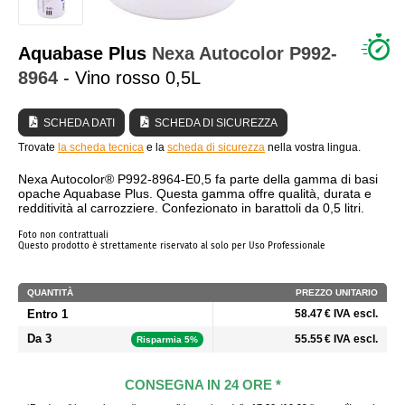
CHI SIAMO?
Aquabase Plus
Nexa Autocolor
P992-
8964
- Vino rosso 0,5L
SCHEDA DATI
SCHEDA DI SICUREZZA
Trovate
la scheda tecnica
e la
scheda di sicurezza
nella vostra lingua.
Nexa Autocolor® P992-8964-E0,5 fa parte della gamma di basi
opache Aquabase Plus. Questa gamma offre qualità, durata e
redditività al carrozziere. Confezionato in barattoli da 0,5 litri.
Foto non contrattuali
Questo prodotto è strettamente riservato al solo per Uso Professionale
QUANTITÀ
PREZZO UNITARIO
Entro 1
58.47 € IVA escl.
Da 3
55.55 € IVA escl.
Risparmia 5%
CONSEGNA IN 24 ORE *