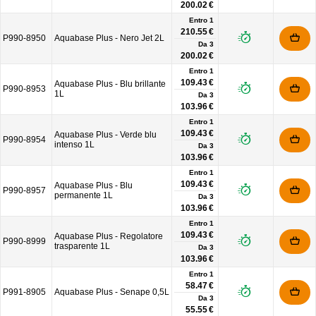
200.02 €
Entro 1
210.55 €
P990-8950
Aquabase Plus - Nero Jet 2L
Da
3
200.02 €
Entro 1
109.43 €
Aquabase Plus - Blu brillante
P990-8953
1L
Da
3
103.96 €
Entro 1
109.43 €
Aquabase Plus - Verde blu
P990-8954
intenso 1L
Da
3
103.96 €
Entro 1
109.43 €
Aquabase Plus - Blu
P990-8957
permanente 1L
Da
3
103.96 €
Entro 1
109.43 €
Aquabase Plus - Regolatore
P990-8999
trasparente 1L
Da
3
103.96 €
Entro 1
58.47 €
P991-8905
Aquabase Plus - Senape 0,5L
Da
3
55.55 €