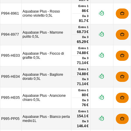
Entro 1
86 €
Aquabase Plus - Rosso
P994-8961
cromo violetto 0,5L
Da
3
81.7 €
Entro 1
68.73 €
Aquabase Plus - Marrone
P994-8977
pulito 0,5L
Da
3
65.29 €
Entro 1
74.88 €
Aquabase Plus - Fiocco di
P995-HE03
grafite 0,5L
Da
3
71.14 €
Entro 1
74.88 €
Aquabase Plus - Bagliore
P995-HE04
dorato 0,5L
Da
3
71.14 €
Entro 1
80 €
Aquabase Plus - Arancione
P995-HE05
chiaro 0,5L
Da
3
76 €
Entro 1
154.1 €
Aquabase Plus - Bianco perla
P995-PP05
medio1L
Da
3
146.4 €