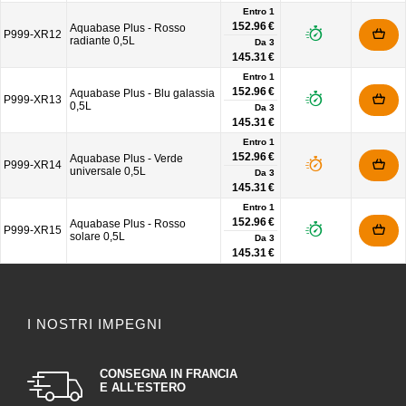
Entro 1
152.96 €
Aquabase Plus - Rosso
P999-XR12
radiante 0,5L
Da
3
145.31 €
Entro 1
152.96 €
Aquabase Plus - Blu galassia
P999-XR13
0,5L
Da
3
145.31 €
Entro 1
152.96 €
Aquabase Plus - Verde
P999-XR14
universale 0,5L
Da
3
145.31 €
Entro 1
152.96 €
Aquabase Plus - Rosso
P999-XR15
solare 0,5L
Da
3
145.31 €
I NOSTRI IMPEGNI
CONSEGNA IN FRANCIA
E ALL'ESTERO