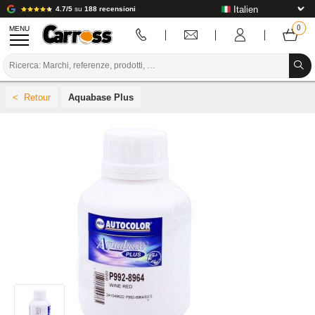
4.7/5
su
188 recensioni
MENU
PROMOZIONI
Aquabase Plus
CODICE COLORE
MARCHE
PREPARAZIONE / VERNICIATURA / RIFINITURA
MATERIALI DI CONSUMO PER LA CARROZZERIA
STRUMENTI PER LA CARROZZERIA
ATTREZZATURE PER CARROZZERIA
INSTALLAZIONE IN LABORATORIO
TUTORIAL E CONSIGLI