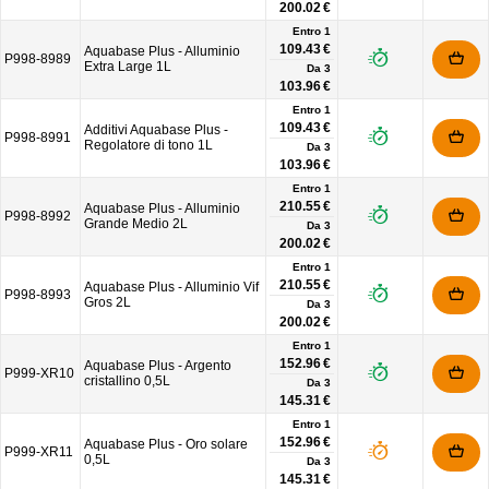
200.02 €
Entro 1
109.43 €
Aquabase Plus - Alluminio
P998-8989
Extra Large 1L
Da
3
103.96 €
Entro 1
109.43 €
Additivi Aquabase Plus -
P998-8991
Regolatore di tono 1L
Da
3
103.96 €
Entro 1
210.55 €
Aquabase Plus - Alluminio
P998-8992
Grande Medio 2L
Da
3
200.02 €
Entro 1
210.55 €
Aquabase Plus - Alluminio Vif
P998-8993
Gros 2L
Da
3
200.02 €
Entro 1
152.96 €
Aquabase Plus - Argento
P999-XR10
cristallino 0,5L
Da
3
145.31 €
Entro 1
152.96 €
Aquabase Plus - Oro solare
P999-XR11
0,5L
Da
3
145.31 €