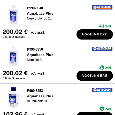
P990-8948
Aquabase Plus
Nero profondo 2L
24H
200.02 €
IVA escl.
AGGIUNGERE
S.U. da
3 prodotte
P990-8950
Aquabase Plus
Nero Jet 2L
24H
200.02 €
IVA escl.
AGGIUNGERE
S.U. da
3 prodotte
P990-8953
Aquabase Plus
Blu brillante 1L
24H
103.96 €