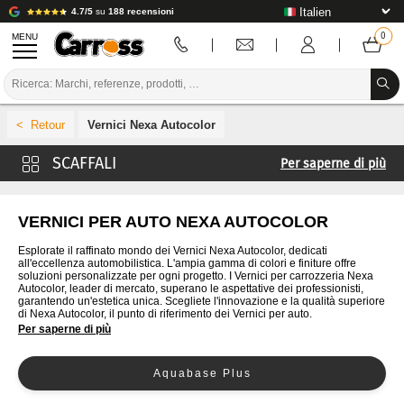
4.7/5
su
188 recensioni
MENU
PROMOZIONI
Vernici Nexa Autocolor
CODICE COLORE
Per saperne di più
MARCHE
Vernici 4CR
PREPARAZIONE / VERNICIATURA / RIFINITURA
Vernici Cromax
VERNICI PER AUTO NEXA AUTOCOLOR
Verniciatura De Beer
MATERIALI DI CONSUMO PER LA CARROZZERIA
Esplorate il raffinato mondo dei Vernici Nexa Autocolor, dedicati
all'eccellenza automobilistica. L'ampia gamma di colori e finiture offre
Vernici Glasurit
soluzioni personalizzate per ogni progetto. I Vernici per carrozzeria Nexa
STRUMENTI PER LA CARROZZERIA
Autocolor, leader di mercato, superano le aspettative dei professionisti,
Verniciatura Ixell
garantendo un'estetica unica. Scegliete l'innovazione e la qualità superiore
di Nexa Autocolor, il punto di riferimento dei Vernici per auto.
ATTREZZATURE PER CARROZZERIA
Vernici Lechler
Per saperne di più
Vernici Lesonal
INSTALLAZIONE IN LABORATORIO
Aquabase Plus
MaxMeyer Vernici
TUTORIAL E CONSIGLI
Vernici PPG