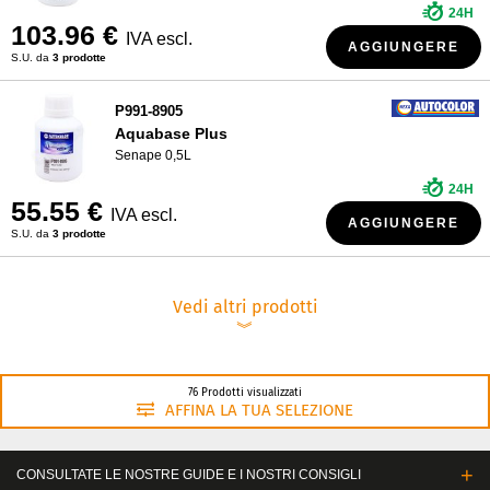
24H
103.96 €
IVA escl.
AGGIUNGERE
S.U. da
3 prodotte
P991-8905
Aquabase Plus
Senape 0,5L
24H
55.55 €
IVA escl.
AGGIUNGERE
S.U. da
3 prodotte
Vedi altri prodotti
︾
76 Prodotti visualizzati
AFFINA LA TUA SELEZIONE
CONSULTATE LE NOSTRE GUIDE E I NOSTRI CONSIGLI