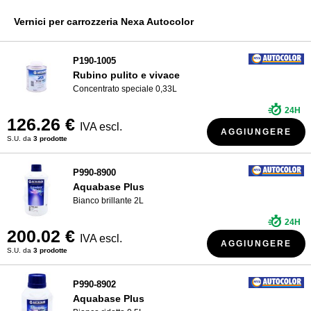
Vernici R-M
CHI SIAMO?
Vernici per carrozzeria Nexa Autocolor
Vernici Sikkens
Vernici di Spies Hecker
P190-1005
Rubino pulito e vivace
Vernici Standox
Concentrato speciale 0,33L
24H
126.26 €
IVA escl.
AGGIUNGERE
S.U. da
3 prodotte
P990-8900
Aquabase Plus
Bianco brillante 2L
24H
200.02 €
IVA escl.
AGGIUNGERE
S.U. da
3 prodotte
P990-8902
Aquabase Plus