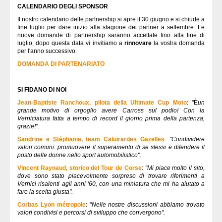
CALENDARIO DEGLI SPONSOR
Il nostro calendario delle partnership si apre il 30 giugno e si chiude a
fine luglio per dare inizio alla stagione dei partner a settembre. Le
nuove domande di partnership saranno accettate fino alla fine di
luglio, dopo questa data vi invitiamo a
rinnovare
la vostra domanda
per l'anno successivo.
DOMANDA DI PARTENARIATO
SI FIDANO DI NOI
Jean-Baptiste Ranchoux, pilota della Ultimate Cup Moto
: "È
un
grande motivo di orgoglio avere Carross sul podio! Con la
Verniciatura fatta a tempo di record il giorno prima della partenza,
grazie!
".
Sandrine e Stéphanie, team Caluirardes Gazelles
:
"Condividere
valori comuni: promuovere il superamento di se stessi e difendere il
posto delle donne nello sport automobilistico".
Vincent Raynaud, storico del Tour de Corse
:
"Mi piace molto il sito,
dove sono stato piacevolmente sorpreso di trovare riferimenti a
Vernici risalenti agli anni '60, con una miniatura che mi ha aiutato a
fare la scelta giusta".
Corbas Lyon métropole
: "
Nelle nostre discussioni abbiamo trovato
valori condivisi e percorsi di sviluppo che convergono".