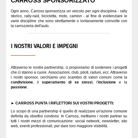
CARROSS SPONSORIZZATO
Corbas Lione metropoli
CHI SIAMO?
Ogni anno, Carross sponsorizza un veicolo per ogni disciplina - rally
storico, rally-raid, bicicletta, moto, camion - al fine di evidenziare le
varie discipline che sono strettamente o lontanamente coinvolte con
Il Giro storico della Corsica
la carrozzeria dell'auto.
Il Grand-Prix dei camion
I NOSTRI VALORI E IMPEGNI
Il Trofeo 4L
Attraverso le nostre partnership, ci proponiamo di sostenere i progetti
La macchina del mistero
che ci stanno a cuore. Associazioni, club, piloti, raduni, ecc. Attraverso
i nostri sponsor, cerchiamo uno scambio di valori comuni come la
condivisione
, il
superamento di se stessi
, l'
inclusione
e la
Elcancro Motors
passione
.
Campionato francese di drift
► CARROSS PUNTA I RIFLETTORI SUI VOSTRI PROGETTI:
Lo scopo di una partnership è quello di realizzare un'azione comune
definita da obiettivi condivisi. In Carross, mettiamo i nostri partner su
tutti i nostri mezzi di comunicazione: social network, newsletter, sito
web, eventi professionali, per dare loro maggiore visibilità.