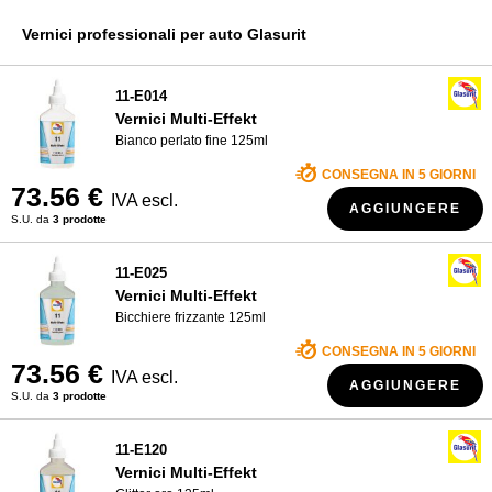
Vernici R-M
CHI SIAMO?
Vernici professionali per auto Glasurit
Vernici Sikkens
Vernici di Spies Hecker
11-E014
Vernici Multi-Effekt
Vernici Standox
Bianco perlato fine 125ml
CONSEGNA IN 5 GIORNI
73.56 €
IVA escl.
AGGIUNGERE
S.U. da
3 prodotte
11-E025
Vernici Multi-Effekt
Bicchiere frizzante 125ml
CONSEGNA IN 5 GIORNI
73.56 €
IVA escl.
AGGIUNGERE
S.U. da
3 prodotte
11-E120
Vernici Multi-Effekt