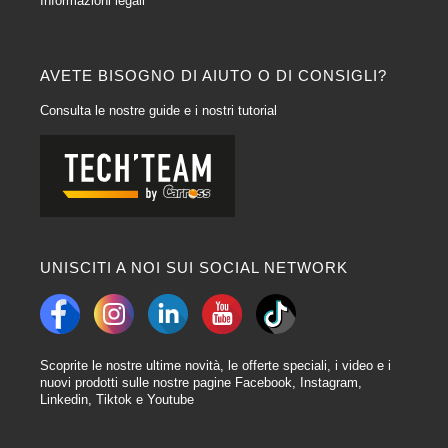
Informazioni legali
Vernici per auto della linea Glasurit 55
La linea di Vernici Glasurit 55
è una finitura a due mani che offre ai
AVETE BISOGNO DI AIUTO O DI CONSIGLI?
carrozzieri un elevato potere coprente e un'eccellente redditività,
consentendo ai professionisti di essere più produttivi. Le Vernici della linea
Consulta le nostre guide e i nostri tutorial
55 sono VOC conformi e pronte all'uso, così i carrozzieri possono lavorare in
modo più efficiente.
Vernici per auto Glasurit Line 90:
La Vernice professionale Line 90 di Glasurit
è una finitura a due strati di
colore verde metallizzato e solido. Offre un'eccellente copertura teorica e un
ottimo rapporto qualità-prezzo ed è facile e veloce da applicare per i
carrozzieri. Per l'applicazione di questo sistema di Vernici Glasurit, si
UNISCITI A NOI SUI SOCIAL NETWORK
consigliano due mani e una mezza mano per riprodurre l'effetto desiderato.
Per regolare l'Ugello, è sufficiente impostarlo a 1,3-1,4 mm con una
pressione di spruzzo di 2 bar. Ricordarsi di attendere 5 minuti tra una mano e
l'altra per ottenere i risultati desiderati.
Applicazione dei Vernici per auto Glasurit:
Scoprite le nostre ultime novità, le offerte speciali, i video e i
nuovi prodotti sulle nostre pagine Facebook, Instagram,
L'applicazione dei Vernici per auto Glasurit richiede un approccio meticoloso
Linkedin, Tiktok e Youtube
e professionale per garantire risultati eccezionali. Ecco una guida generale
su come la Verniciatura Glasurit viene tipicamente applicata nel processo di
riparazione o ristrutturazione della carrozzeria del veicolo: