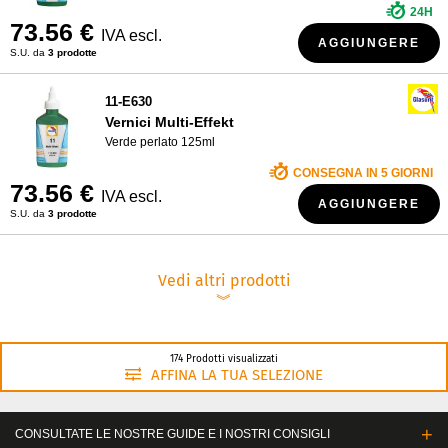
24H
73.56 €
IVA escl.
AGGIUNGERE
S.U. da
3 prodotte
11-E630
Vernici Multi-Effekt
Verde perlato 125ml
CONSEGNA IN 5 GIORNI
73.56 €
IVA escl.
AGGIUNGERE
S.U. da
3 prodotte
Vedi altri prodotti
︾
174 Prodotti visualizzati
AFFINA LA TUA SELEZIONE
CONSULTATE LE NOSTRE GUIDE E I NOSTRI CONSIGLI