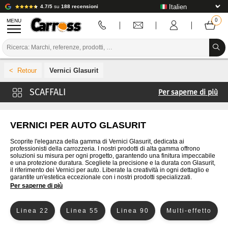
4.7/5
su
188 recensioni
MENU
PROMOZIONI
Vernici Glasurit
CODICE COLORE
Per saperne di più
MARCHE
Vernici 4CR
PREPARAZIONE / VERNICIATURA / RIFINITURA
Vernici Cromax
VERNICI PER AUTO GLASURIT
Verniciatura De Beer
MATERIALI DI CONSUMO PER LA CARROZZERIA
Scoprite l'eleganza della gamma di Vernici Glasurit, dedicata ai
professionisti della carrozzeria. I nostri prodotti di alta gamma offrono
Verniciatura Ixell
soluzioni su misura per ogni progetto, garantendo una finitura impeccabile
STRUMENTI PER LA CARROZZERIA
e una protezione duratura. Scegliete la precisione e la durata con Glasurit,
Vernici Lechler
il riferimento dei Vernici per auto. Liberate la creatività in ogni dettaglio e
garantite un'estetica eccezionale con i nostri prodotti specializzati.
ATTREZZATURE PER CARROZZERIA
Vernici Lesonal
Per saperne di più
MaxMeyer Vernici
INSTALLAZIONE IN LABORATORIO
Linea 22
Linea 55
Linea 90
Multi-effetto
Vernici Nexa Autocolor
TUTORIAL E CONSIGLI
Vernici PPG