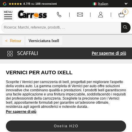
4.7/5
su
188 recensioni
MENU
PROMOZIONI
Verniciatura Ixell
CODICE COLORE
Per saperne di più
MARCHE
Vernici 4CR
PREPARAZIONE / VERNICIATURA / RIFINITURA
Vernici Cromax
VERNICI PER AUTO IXELL
Verniciatura De Beer
MATERIALI DI CONSUMO PER LA CARROZZERIA
Scoprite i Vernici per carrozzeria di Ixell, progettati per migliorare l'aspetto
della vostra auto. La gamma completa di Vernici per auto offre soluzioni
Vernici Glasurit
innovative che combinano qualità e prestazioni. I prodotti Ixell garantiscono
STRUMENTI PER LA CARROZZERIA
una facile applicazione e una finitura impeccabile, soddisfacendo i requisiti
Vernici Lechler
dei professionisti della carrozzeria. Scegliete la precisione con i Vernici
Ixell, appositamente formulati per garantire un'adesione ottimale,
ATTREZZATURE PER CARROZZERIA
Vernici Lesonal
resistenza agli agenti atmosferici e notevole durata.
Per saperne di più
MaxMeyer Vernici
INSTALLAZIONE IN LABORATORIO
Vernici Nexa Autocolor
Oxelia H2O
TUTORIAL E CONSIGLI
Vernici PPG