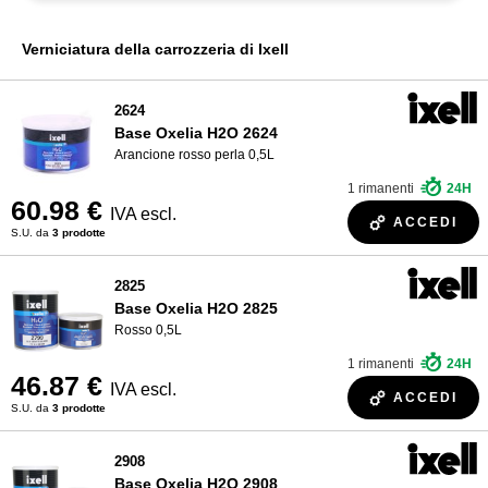
Vernici R-M
CHI SIAMO?
Verniciatura della carrozzeria di Ixell
Vernici Sikkens
Vernici di Spies Hecker
2624
Vernici Standox
Base Oxelia H2O 2624
Arancione rosso perla 0,5L
1 rimanenti
24H
60.98 €
IVA escl.
ACCEDI
S.U. da
3 prodotte
2825
Base Oxelia H2O 2825
Rosso 0,5L
1 rimanenti
24H
46.87 €
IVA escl.
ACCEDI
S.U. da
3 prodotte
2908
Base Oxelia H2O 2908