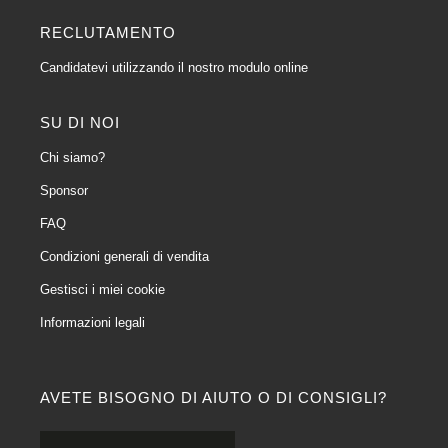
9. Ispezione finale dei Vernici:
RECLUTAMENTO
Prima che il progetto sia considerato completo, viene effettuata un'ispezione
finale per garantire la qualità della finitura. Se necessario, si possono
Candidatevi utilizzando il nostro modulo online
effettuare dei ritocchi.
Seguendo con precisione questi passaggi, i professionisti della carrozzeria
possono garantire un'applicazione di vernice di successo, in grado di offrire
SU DI NOI
non solo un'estetica eccezionale ma anche una protezione duratura contro
Chi siamo?
gli agenti atmosferici.
Le diverse gamme di Vernici per auto di Ixell :
Sponsor
Sul sito web di Carross troverete una gamma di Vernici per auto di Ixell:
FAQ
Verniciatura diretta: Ixell Oxelia
Condizioni generali di vendita
Carross ha in stock principalmente la gamma Oxelia di Ixell. Si tratta di
Vernici a brillantezza diretta con una gamma di 23 tonalità conformi ai
Gestisci i miei cookie
requisiti dei produttori. Oxelia ha anche una gamma H2O. Questa Vernice è
Informazioni legali
una tecnologia riconosciuta da molti carrozzieri per la sua elevata Copertura
teorica. Va inoltre sottolineato che questa Vernice è altamente resistente ai
raggi UV e agli agenti atmosferici. Questo prodotto è inoltre conforme alla
direttiva europea sulle emissioni di COV (direttiva 2004/42/CE). L'alta qualità
AVETE BISOGNO DI AIUTO O DI CONSIGLI?
della gamma di vernici Oxelia di Ixell è dimostrata dalla facilità di
applicazione e dall'eccellente finitura. Infine, la vernice per carrozzeria
Oxelia è disponibile in 4 versioni di essiccazione, il che le conferisce