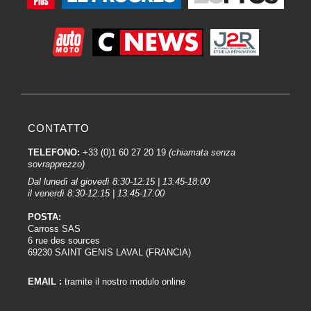
La prima mano di Vernici, chiamata Tinta Base, viene applicata in modo
uniforme. La tecnica di applicazione può variare, sia che si utilizzi una pistola
a spruzzo o altri metodi. L'applicazione uniforme garantisce un colore
omogeneo.
6. Applicazione della Transparente :
Una volta che la base è asciutta, si applicano uno o più strati di vernice
trasparente.
La vernice
conferisce lucentezza, durata e protezione dagli
elementi esterni. Inoltre, protegge il colore dallo sbiadimento dovuto ai raggi
CONTATTO
UV.
TELEFONO:
+33 (0)1 60 27 20 19
(chiamata senza
7. Tempo di asciugatura :
sovrapprezzo)
Il veicolo viene posto in una zona di asciugatura controllata per consentire il
Dal lunedì al giovedì 8:30-12:15 | 13:45-18:00
il venerdì 8:30-12:15 | 13:45-17:00
completo indurimento dei Vernici. Condizioni di asciugatura adeguate sono
essenziali per evitare difetti come scheggiature o imperfezioni.
POSTA:
Carross SAS
8. Lucidatura e finitura:
6 rue des sources
69230 SAINT GENIS LAVAL (FRANCIA)
Una volta che i Vernici sono completamente asciutti, possono essere
necessarie
delle fasi di lucidatura
per rimuovere eventuali imperfezioni e
ottenere una finitura liscia e brillante. La lucidatura aiuta anche a uniformare
EMAIL :
tramite il nostro modulo online
la brillantezza della superficie.