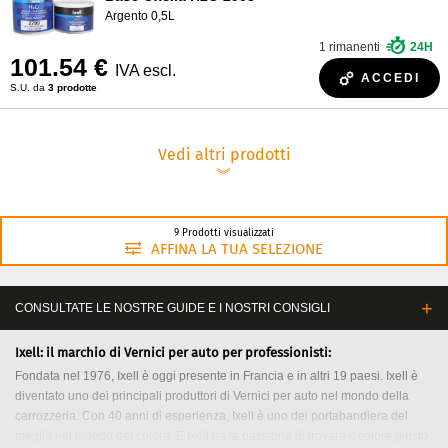
Argento 0,5L
1 rimanenti
24H
101.54 €
IVA escl.
ACCEDI
S.U. da
3 prodotte
Vedi altri prodotti
︾
9 Prodotti visualizzati
AFFINA LA TUA SELEZIONE
CONSULTATE LE NOSTRE GUIDE E I NOSTRI CONSIGLI
Ixell: il marchio di Vernici per auto per professionisti:
Fondata nel 1976, Ixell è oggi presente in Francia e in altri 19 paesi. Ixell è
diventato uno dei principali produttori di Vernici per auto nel mondo della
carrozzeria. Con 40 anni di esperienza, Ixell è uno dei portabandiera del
meglio nel mondo del colore. E Ixell ha la passione di trovare il colore giusto