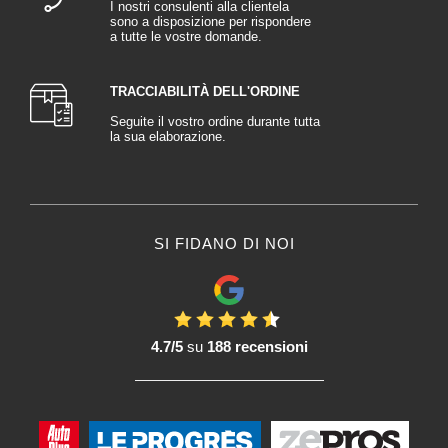
essere riparate e la superficie deve essere levigata per garantire
I nostri consulenti alla clientela
sono a disposizione per rispondere
un'adesione ottimale.
a tutte le vostre domande.
2. Mascheratura e protezione dell'auto o della moto:
Le parti del veicolo che non devono essere verniciate, come i finestrini, i fari
TRACCIABILITÀ DELL'ORDINE
e le finiture, devono essere accuratamente mascherate e protette
con nastro
Seguite il vostro ordine durante tutta
adesivo
e
teloni
. In questo modo si evita di contaminare le aree non
la sua elaborazione.
destinate alla verniciatura.
3. Applicazione del primer Vernici:
Spesso si applica una mano di fondo per ottimizzare l'adesione dei Vernici.
Il
fondo
riempie le piccole imperfezioni, creando una superficie liscia per la
SI FIDANO DI NOI
Verniciatura finale. Di solito il primer viene lasciato asciugare completamente
prima della fase successiva.
4. Scelta dei Vernici:
I Vernici possono essere scelti in base al colore originale del veicolo o alle
4.7/5
su
188 recensioni
preferenze del proprietario. I moderni Vernici per auto sono spesso
disponibili in diverse formulazioni, comprese quelle a base d'acqua a basso
contenuto di VOC per motivi ambientali.
5. Applicazione dei Vernici per auto Ixell: