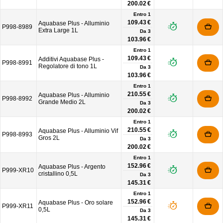
200.02 €
Entro 1
109.43 €
Aquabase Plus - Alluminio
P998-8989
Extra Large 1L
Da
3
103.96 €
Entro 1
109.43 €
Additivi Aquabase Plus -
P998-8991
Regolatore di tono 1L
Da
3
103.96 €
Entro 1
210.55 €
Aquabase Plus - Alluminio
P998-8992
Grande Medio 2L
Da
3
200.02 €
Entro 1
210.55 €
Aquabase Plus - Alluminio Vif
P998-8993
Gros 2L
Da
3
200.02 €
Entro 1
152.96 €
Aquabase Plus - Argento
P999-XR10
cristallino 0,5L
Da
3
145.31 €
Entro 1
152.96 €
Aquabase Plus - Oro solare
P999-XR11
0,5L
Da
3
145.31 €