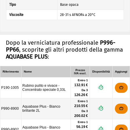
Tipo
Base opaca
Viscosite
28-31 s AFNOR4 a 20°C
Dopo la verniciatura professionale
P996-
PP66
, scoprite gli altri prodotti della gamma
AQUABASE PLUS
:
Prezzo
Riferimento
Nome
Disponibilità
Aggiungi
IVA escl.
Entro 1
132.91 €
Rubino pulito e vivace -
P190-1005
Concentrato speciale 0,33L
Da
3
126.26 €
Entro 1
210.55 €
Aquabase Plus - Bianco
P990-8900
brillante 2L
Da
3
200.02 €
Entro 1
56.19 €
Aquabase Plus - Bianco
P990-8902