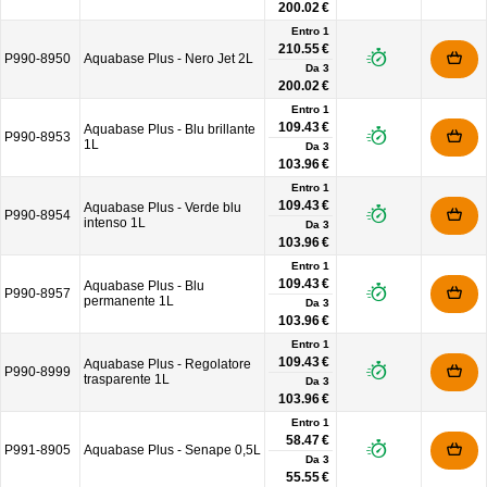
200.02 €
Entro 1
210.55 €
P990-8950
Aquabase Plus - Nero Jet 2L
Da
3
200.02 €
Entro 1
109.43 €
Aquabase Plus - Blu brillante
P990-8953
1L
Da
3
103.96 €
Entro 1
109.43 €
Aquabase Plus - Verde blu
P990-8954
intenso 1L
Da
3
103.96 €
Entro 1
109.43 €
Aquabase Plus - Blu
P990-8957
permanente 1L
Da
3
103.96 €
Entro 1
109.43 €
Aquabase Plus - Regolatore
P990-8999
trasparente 1L
Da
3
103.96 €
Entro 1
58.47 €
P991-8905
Aquabase Plus - Senape 0,5L
Da
3
55.55 €