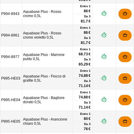
Entro 1
86 €
Aquabase Plus - Rosso
P994-8943
cromo 0,5L
Da
3
81.7 €
Entro 1
86 €
Aquabase Plus - Rosso
P994-8961
cromo violetto 0,5L
Da
3
81.7 €
Entro 1
68.73 €
Aquabase Plus - Marrone
P994-8977
pulito 0,5L
Da
3
65.29 €
Entro 1
74.88 €
Aquabase Plus - Fiocco di
P995-HE03
grafite 0,5L
Da
3
71.14 €
Entro 1
74.88 €
Aquabase Plus - Bagliore
P995-HE04
dorato 0,5L
Da
3
71.14 €
Entro 1
80 €
Aquabase Plus - Arancione
P995-HE05
chiaro 0,5L
Da
3
76 €