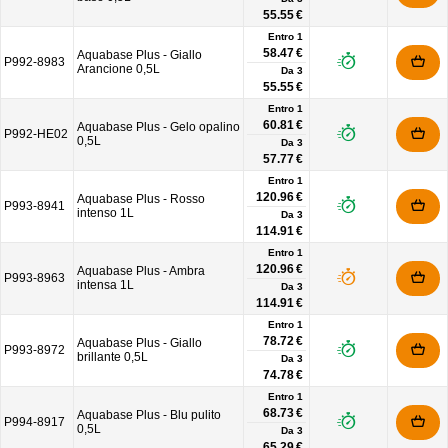
55.55 €
Entro 1
58.47 €
Aquabase Plus - Giallo
P992-8983
Arancione 0,5L
Da
3
55.55 €
Entro 1
60.81 €
Aquabase Plus - Gelo opalino
P992-HE02
0,5L
Da
3
57.77 €
Entro 1
120.96 €
Aquabase Plus - Rosso
P993-8941
intenso 1L
Da
3
114.91 €
Entro 1
120.96 €
Aquabase Plus - Ambra
P993-8963
intensa 1L
Da
3
114.91 €
Entro 1
78.72 €
Aquabase Plus - Giallo
P993-8972
brillante 0,5L
Da
3
74.78 €
Entro 1
68.73 €
Aquabase Plus - Blu pulito
P994-8917
0,5L
Da
3
65.29 €