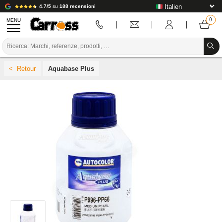
4.7/5
su
188 recensioni
MENU
PROMOZIONI
Aquabase Plus
CODICE COLORE
MARCHE
PREPARAZIONE / VERNICIATURA / RIFINITURA
MATERIALI DI CONSUMO PER LA CARROZZERIA
STRUMENTI PER LA CARROZZERIA
ATTREZZATURE PER CARROZZERIA
INSTALLAZIONE IN LABORATORIO
TUTORIAL E CONSIGLI