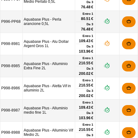
Medio Perlato 0,5L
Da
3
76.48 €
Entro 1
80.51 €
Aquabase Plus - Perla
P996-PP68
arancione 0,5L
Da
3
76.48 €
Entro 1
109.43 €
Aquabase Plus - Alu Dollar
P998-8981
Argent Gros 1L
Da
3
103.96 €
Entro 1
210.55 €
Aquabase Plus - Alluminio
P998-8985
Extra Fine 2L
Da
3
200.02 €
Entro 1
210.55 €
Aquabase Plus - Aletta Vif in
P998-8986
alluminio 2L
Da
3
200.02 €
Entro 1
109.43 €
Aquabase Plus - Alluminio
P998-8987
medio fine 1L
Da
3
103.96 €
Entro 1
210.55 €
Aquabase Plus - Alluminio Vif
P998-8988
Medio 2L
Da
3