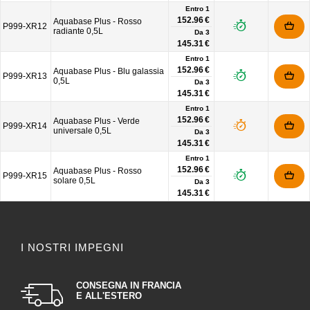
Entro 1
152.96 €
Aquabase Plus - Rosso
P999-XR12
radiante 0,5L
Da
3
145.31 €
Entro 1
152.96 €
Aquabase Plus - Blu galassia
P999-XR13
0,5L
Da
3
145.31 €
Entro 1
152.96 €
Aquabase Plus - Verde
P999-XR14
universale 0,5L
Da
3
145.31 €
Entro 1
152.96 €
Aquabase Plus - Rosso
P999-XR15
solare 0,5L
Da
3
145.31 €
I NOSTRI IMPEGNI
CONSEGNA IN FRANCIA
E ALL'ESTERO