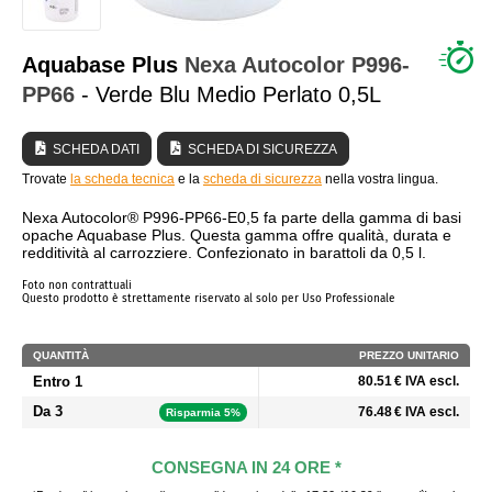
CHI SIAMO?
Aquabase Plus
Nexa Autocolor
P996-
PP66
- Verde Blu Medio Perlato 0,5L
SCHEDA DATI
SCHEDA DI SICUREZZA
Trovate
la scheda tecnica
e la
scheda di sicurezza
nella vostra lingua.
Nexa Autocolor® P996-PP66-E0,5 fa parte della gamma di basi
opache Aquabase Plus. Questa gamma offre qualità, durata e
redditività al carrozziere. Confezionato in barattoli da 0,5 l.
Foto non contrattuali
Questo prodotto è strettamente riservato al solo per Uso Professionale
QUANTITÀ
PREZZO UNITARIO
Entro 1
80.51 € IVA escl.
Da 3
76.48 € IVA escl.
Risparmia 5%
CONSEGNA IN 24 ORE *