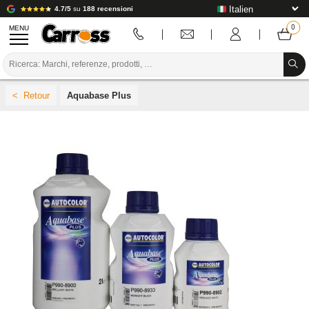
4.7/5
su
188 recensioni
MENU
PROMOZIONI
Aquabase Plus
CODICE COLORE
MARCHE
PREPARAZIONE / VERNICIATURA / RIFINITURA
MATERIALI DI CONSUMO PER LA CARROZZERIA
STRUMENTI PER LA CARROZZERIA
ATTREZZATURE PER CARROZZERIA
INSTALLAZIONE IN LABORATORIO
TUTORIAL E CONSIGLI