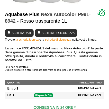
CHI SIAMO?
Aquabase Plus
Nexa Autocolor
P991-
8942
- Rosso trasparente 1L
SCHEDA DATI
SCHEDA DI SICUREZZA
Trovate
la scheda tecnica
e la
scheda di sicurezza
nella vostra lingua.
La vernice P991-8942-E1 del marchio Nexa Autocolor® fa parte
della gamma di basi opache Aquabase Plus. Questa gamma
offre qualità, durata e redditività al carrozziere. Confezionata in
barattoli da 1 litro.
Foto non contrattuali
Questo prodotto è strettamente riservato al solo per Uso Professionale
QUANTITÀ
PREZZO UNITARIO
Entro 1
109.43 € IVA escl.
Da 3
103.96 € IVA escl.
Risparmia 5%
CONSEGNA IN 24 ORE *