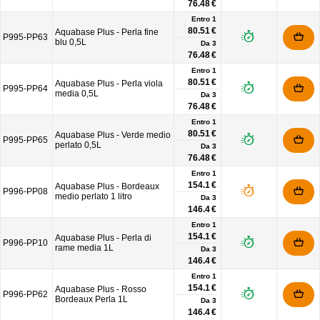
76.48 €
Entro 1
80.51 €
Aquabase Plus - Perla fine
P995-PP63
blu 0,5L
Da
3
76.48 €
Entro 1
80.51 €
Aquabase Plus - Perla viola
P995-PP64
media 0,5L
Da
3
76.48 €
Entro 1
80.51 €
Aquabase Plus - Verde medio
P995-PP65
perlato 0,5L
Da
3
76.48 €
Entro 1
154.1 €
Aquabase Plus - Bordeaux
P996-PP08
medio perlato 1 litro
Da
3
146.4 €
Entro 1
154.1 €
Aquabase Plus - Perla di
P996-PP10
rame media 1L
Da
3
146.4 €
Entro 1
154.1 €
Aquabase Plus - Rosso
P996-PP62
Bordeaux Perla 1L
Da
3
146.4 €