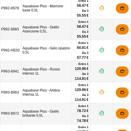
Entro 1
58.47 €
Aquabase Plus - Marrone
P992-8978
base 0,5L
Da
3
55.55 €
Entro 1
58.47 €
Aquabase Plus - Giallo
P992-8983
Arancione 0,5L
Da
3
55.55 €
Entro 1
60.81 €
Aquabase Plus - Gelo opalino
P992-HE02
0,5L
Da
3
57.77 €
Entro 1
120.96 €
Aquabase Plus - Rosso
P993-8941
intenso 1L
Da
3
114.91 €
Entro 1
120.96 €
Aquabase Plus - Ambra
P993-8963
intensa 1L
Da
3
114.91 €
Entro 1
78.72 €
Aquabase Plus - Giallo
P993-8972
brillante 0,5L
Da
3
74.78 €
Entro 1