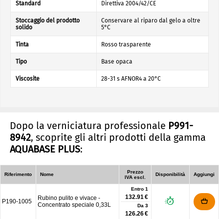
Standard
Direttiva 2004/42/CE
Stoccaggio del prodotto
Conservare al riparo dal gelo a oltre
solido
5°C
Tinta
Rosso trasparente
Tipo
Base opaca
Viscosite
28-31 s AFNOR4 a 20°C
Dopo la verniciatura professionale
P991-
8942
, scoprite gli altri prodotti della gamma
AQUABASE PLUS
:
Prezzo
Riferimento
Nome
Disponibilità
Aggiungi
IVA escl.
Entro 1
132.91 €
Rubino pulito e vivace -
P190-1005
Concentrato speciale 0,33L
Da
3
126.26 €