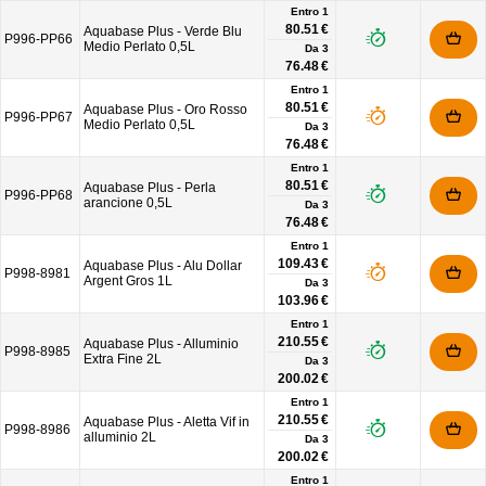
Entro 1
80.51 €
Aquabase Plus - Verde Blu
P996-PP66
Medio Perlato 0,5L
Da
3
76.48 €
Entro 1
80.51 €
Aquabase Plus - Oro Rosso
P996-PP67
Medio Perlato 0,5L
Da
3
76.48 €
Entro 1
80.51 €
Aquabase Plus - Perla
P996-PP68
arancione 0,5L
Da
3
76.48 €
Entro 1
109.43 €
Aquabase Plus - Alu Dollar
P998-8981
Argent Gros 1L
Da
3
103.96 €
Entro 1
210.55 €
Aquabase Plus - Alluminio
P998-8985
Extra Fine 2L
Da
3
200.02 €
Entro 1
210.55 €
Aquabase Plus - Aletta Vif in
P998-8986
alluminio 2L
Da
3
200.02 €
Entro 1