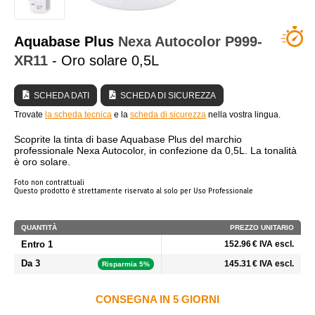
CHI SIAMO?
Aquabase Plus
Nexa Autocolor
P999-
XR11
- Oro solare 0,5L
SCHEDA DATI
SCHEDA DI SICUREZZA
Trovate
la scheda tecnica
e la
scheda di sicurezza
nella vostra lingua.
Scoprite la tinta di base Aquabase Plus del marchio
professionale Nexa Autocolor, in confezione da 0,5L. La tonalità
è oro solare.
Foto non contrattuali
Questo prodotto è strettamente riservato al solo per Uso Professionale
QUANTITÀ
PREZZO UNITARIO
Entro 1
152.96 € IVA escl.
Da 3
145.31 € IVA escl.
Risparmia 5%
CONSEGNA IN 5 GIORNI