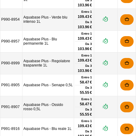
Da
3
103.96 €
Entro 1
109.43 €
Aquabase Plus - Verde blu
P990-8954
intenso 1L
Da
3
103.96 €
Entro 1
109.43 €
Aquabase Plus - Blu
P990-8957
permanente 1L
Da
3
103.96 €
Entro 1
109.43 €
Aquabase Plus - Regolatore
P990-8999
trasparente 1L
Da
3
103.96 €
Entro 1
58.47 €
P991-8905
Aquabase Plus - Senape 0,5L
Da
3
55.55 €
Entro 1
58.47 €
Aquabase Plus - Ossido
P991-8907
rosso 0,5L
Da
3
55.55 €
Entro 1
109.43 €
P991-8916
Aquabase Plus - Blu reale 1L
Da
3