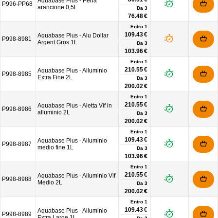
Aquabase Plus - Perla
P996-PP68
arancione 0,5L
Da
3
76.48 €
Entro 1
109.43 €
Aquabase Plus - Alu Dollar
P998-8981
Argent Gros 1L
Da
3
103.96 €
Entro 1
210.55 €
Aquabase Plus - Alluminio
P998-8985
Extra Fine 2L
Da
3
200.02 €
Entro 1
210.55 €
Aquabase Plus - Aletta Vif in
P998-8986
alluminio 2L
Da
3
200.02 €
Entro 1
109.43 €
Aquabase Plus - Alluminio
P998-8987
medio fine 1L
Da
3
103.96 €
Entro 1
210.55 €
Aquabase Plus - Alluminio Vif
P998-8988
Medio 2L
Da
3
200.02 €
Entro 1
109.43 €
Aquabase Plus - Alluminio
P998-8989
Extra Large 1L