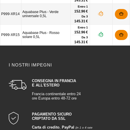
145.31 €
Entro 1
152.96 €
Aquabase Plus - Verde
P999-XR14
universale 0,5L
Da
3
145.31 €
Entro 1
152.96 €
Aquabase Plus - Rosso
P999-XR15
solare 0,5L
Da
3
145.31 €
I NOSTRI IMPEGNI
CONSEGNA IN FRANCIA
E ALL'ESTERO
Francia continentale entro 24
ore Europa entro 48-72 ore
PAGAMENTO SICURO
CRIPTATO DA SSL
Carta di credito
,
PayPal
(in 1 o 4 rate