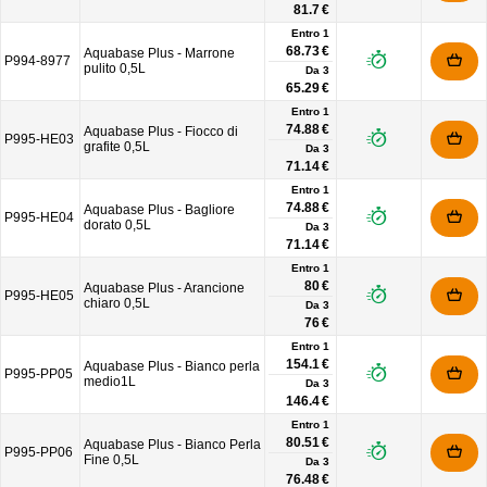
81.7 €
Entro 1
68.73 €
Aquabase Plus - Marrone
P994-8977
pulito 0,5L
Da
3
65.29 €
Entro 1
74.88 €
Aquabase Plus - Fiocco di
P995-HE03
grafite 0,5L
Da
3
71.14 €
Entro 1
74.88 €
Aquabase Plus - Bagliore
P995-HE04
dorato 0,5L
Da
3
71.14 €
Entro 1
80 €
Aquabase Plus - Arancione
P995-HE05
chiaro 0,5L
Da
3
76 €
Entro 1
154.1 €
Aquabase Plus - Bianco perla
P995-PP05
medio1L
Da
3
146.4 €
Entro 1
80.51 €
Aquabase Plus - Bianco Perla
P995-PP06
Fine 0,5L
Da
3
76.48 €