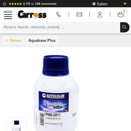
4.7/5
su
188 recensioni
MENU
PROMOZIONI
Aquabase Plus
CODICE COLORE
MARCHE
PREPARAZIONE / VERNICIATURA / RIFINITURA
MATERIALI DI CONSUMO PER LA CARROZZERIA
STRUMENTI PER LA CARROZZERIA
ATTREZZATURE PER CARROZZERIA
INSTALLAZIONE IN LABORATORIO
TUTORIAL E CONSIGLI