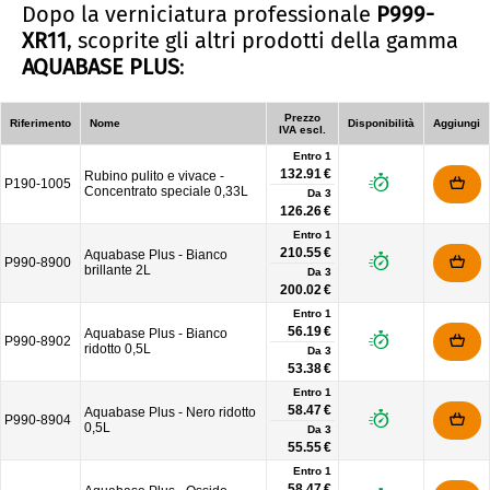
Dopo la verniciatura professionale
P999-
XR11
, scoprite gli altri prodotti della gamma
AQUABASE PLUS
:
Prezzo
Riferimento
Nome
Disponibilità
Aggiungi
IVA escl.
Entro 1
132.91 €
Rubino pulito e vivace -
P190-1005
Concentrato speciale 0,33L
Da
3
126.26 €
Entro 1
210.55 €
Aquabase Plus - Bianco
P990-8900
brillante 2L
Da
3
200.02 €
Entro 1
56.19 €
Aquabase Plus - Bianco
P990-8902
ridotto 0,5L
Da
3
53.38 €
Entro 1
58.47 €
Aquabase Plus - Nero ridotto
P990-8904
0,5L
Da
3
55.55 €
Entro 1
58.47 €