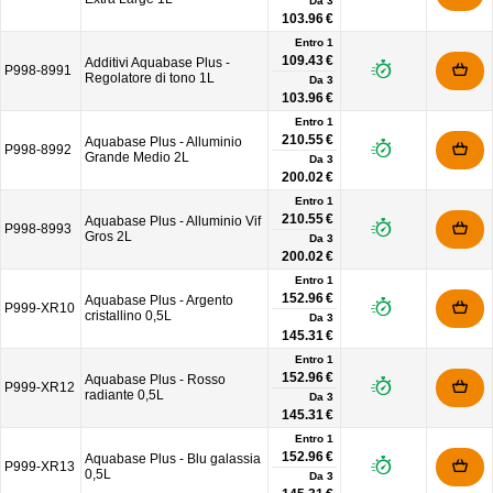
Da
3
103.96 €
Entro 1
109.43 €
Additivi Aquabase Plus -
P998-8991
Regolatore di tono 1L
Da
3
103.96 €
Entro 1
210.55 €
Aquabase Plus - Alluminio
P998-8992
Grande Medio 2L
Da
3
200.02 €
Entro 1
210.55 €
Aquabase Plus - Alluminio Vif
P998-8993
Gros 2L
Da
3
200.02 €
Entro 1
152.96 €
Aquabase Plus - Argento
P999-XR10
cristallino 0,5L
Da
3
145.31 €
Entro 1
152.96 €
Aquabase Plus - Rosso
P999-XR12
radiante 0,5L
Da
3
145.31 €
Entro 1
152.96 €
Aquabase Plus - Blu galassia
P999-XR13
0,5L
Da
3