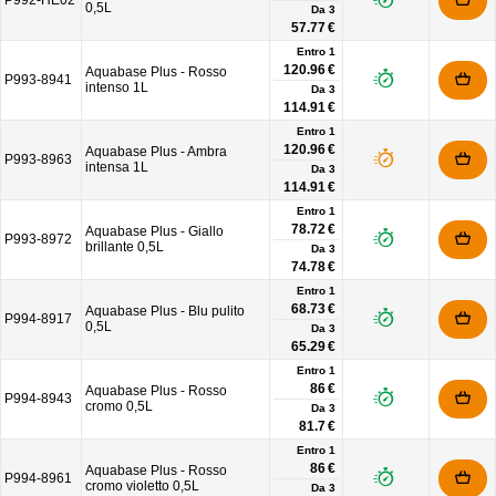
P992-HE02
0,5L
Da
3
57.77 €
Entro 1
120.96 €
Aquabase Plus - Rosso
P993-8941
intenso 1L
Da
3
114.91 €
Entro 1
120.96 €
Aquabase Plus - Ambra
P993-8963
intensa 1L
Da
3
114.91 €
Entro 1
78.72 €
Aquabase Plus - Giallo
P993-8972
brillante 0,5L
Da
3
74.78 €
Entro 1
68.73 €
Aquabase Plus - Blu pulito
P994-8917
0,5L
Da
3
65.29 €
Entro 1
86 €
Aquabase Plus - Rosso
P994-8943
cromo 0,5L
Da
3
81.7 €
Entro 1
86 €
Aquabase Plus - Rosso
P994-8961
cromo violetto 0,5L
Da
3