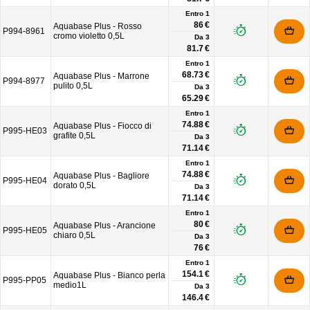
Entro 1
86 €
Aquabase Plus - Rosso
P994-8961
cromo violetto 0,5L
Da
3
81.7 €
Entro 1
68.73 €
Aquabase Plus - Marrone
P994-8977
pulito 0,5L
Da
3
65.29 €
Entro 1
74.88 €
Aquabase Plus - Fiocco di
P995-HE03
grafite 0,5L
Da
3
71.14 €
Entro 1
74.88 €
Aquabase Plus - Bagliore
P995-HE04
dorato 0,5L
Da
3
71.14 €
Entro 1
80 €
Aquabase Plus - Arancione
P995-HE05
chiaro 0,5L
Da
3
76 €
Entro 1
154.1 €
Aquabase Plus - Bianco perla
P995-PP05
medio1L
Da
3
146.4 €