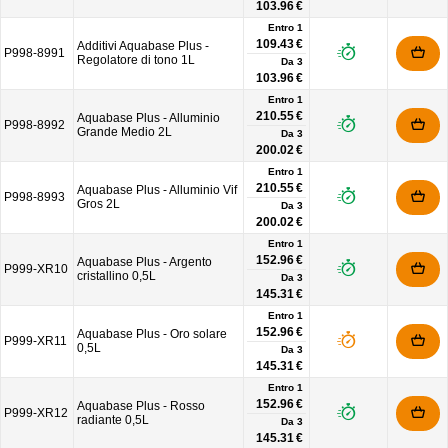
103.96 €
Entro 1
109.43 €
Additivi Aquabase Plus -
P998-8991
Regolatore di tono 1L
Da
3
103.96 €
Entro 1
210.55 €
Aquabase Plus - Alluminio
P998-8992
Grande Medio 2L
Da
3
200.02 €
Entro 1
210.55 €
Aquabase Plus - Alluminio Vif
P998-8993
Gros 2L
Da
3
200.02 €
Entro 1
152.96 €
Aquabase Plus - Argento
P999-XR10
cristallino 0,5L
Da
3
145.31 €
Entro 1
152.96 €
Aquabase Plus - Oro solare
P999-XR11
0,5L
Da
3
145.31 €
Entro 1
152.96 €
Aquabase Plus - Rosso
P999-XR12
radiante 0,5L
Da
3
145.31 €