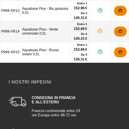
Entro 1
152.96 €
Aquabase Plus - Blu galassia
P999-XR13
0,5L
Da
3
145.31 €
Entro 1
152.96 €
Aquabase Plus - Verde
P999-XR14
universale 0,5L
Da
3
145.31 €
Entro 1
152.96 €
Aquabase Plus - Rosso
P999-XR15
solare 0,5L
Da
3
145.31 €
I NOSTRI IMPEGNI
CONSEGNA IN FRANCIA
E ALL'ESTERO
Francia continentale entro 24
ore Europa entro 48-72 ore