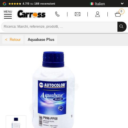
4.7/5
su
188 recensioni
MENU
PROMOZIONI
Aquabase Plus
CODICE COLORE
MARCHE
PREPARAZIONE / VERNICIATURA / RIFINITURA
MATERIALI DI CONSUMO PER LA CARROZZERIA
STRUMENTI PER LA CARROZZERIA
ATTREZZATURE PER CARROZZERIA
INSTALLAZIONE IN LABORATORIO
TUTORIAL E CONSIGLI