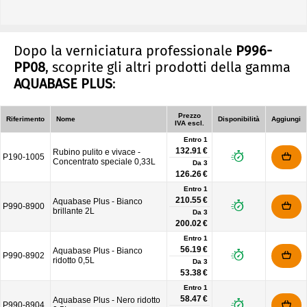
Dopo la verniciatura professionale
P996-
PP08
, scoprite gli altri prodotti della gamma
AQUABASE PLUS
:
Prezzo
Riferimento
Nome
Disponibilità
Aggiungi
IVA escl.
Entro 1
132.91 €
Rubino pulito e vivace -
P190-1005
Concentrato speciale 0,33L
Da
3
126.26 €
Entro 1
210.55 €
Aquabase Plus - Bianco
P990-8900
brillante 2L
Da
3
200.02 €
Entro 1
56.19 €
Aquabase Plus - Bianco
P990-8902
ridotto 0,5L
Da
3
53.38 €
Entro 1
58.47 €
Aquabase Plus - Nero ridotto
P990-8904