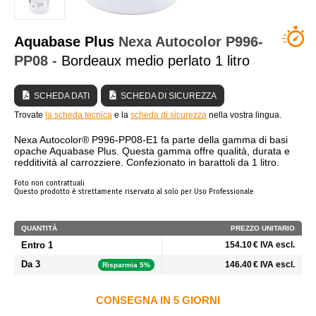
CHI SIAMO?
Aquabase Plus
Nexa Autocolor
P996-
PP08
- Bordeaux medio perlato 1 litro
SCHEDA DATI
SCHEDA DI SICUREZZA
Trovate
la scheda tecnica
e la
scheda di sicurezza
nella vostra lingua.
Nexa Autocolor® P996-PP08-E1 fa parte della gamma di basi
opache Aquabase Plus. Questa gamma offre qualità, durata e
redditività al carrozziere. Confezionato in barattoli da 1 litro.
Foto non contrattuali
Questo prodotto è strettamente riservato al solo per Uso Professionale
QUANTITÀ
PREZZO UNITARIO
Entro 1
154.10 € IVA escl.
Da 3
146.40 € IVA escl.
Risparmia 5%
CONSEGNA IN 5 GIORNI