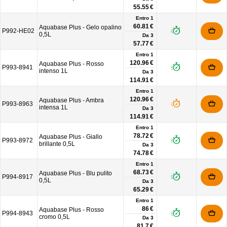
55.55 €
Entro 1
60.81 €
Aquabase Plus - Gelo opalino
P992-HE02
0,5L
Da
3
57.77 €
Entro 1
120.96 €
Aquabase Plus - Rosso
P993-8941
intenso 1L
Da
3
114.91 €
Entro 1
120.96 €
Aquabase Plus - Ambra
P993-8963
intensa 1L
Da
3
114.91 €
Entro 1
78.72 €
Aquabase Plus - Giallo
P993-8972
brillante 0,5L
Da
3
74.78 €
Entro 1
68.73 €
Aquabase Plus - Blu pulito
P994-8917
0,5L
Da
3
65.29 €
Entro 1
86 €
Aquabase Plus - Rosso
P994-8943
cromo 0,5L
Da
3
81.7 €