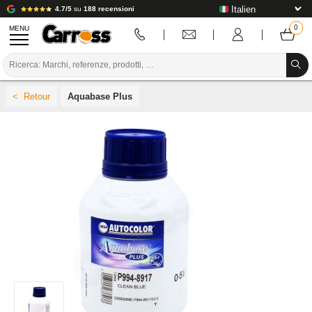
4.7/5
su
188 recensioni
MENU
PROMOZIONI
Aquabase Plus
CODICE COLORE
MARCHE
PREPARAZIONE / VERNICIATURA / RIFINITURA
MATERIALI DI CONSUMO PER LA CARROZZERIA
STRUMENTI PER LA CARROZZERIA
ATTREZZATURE PER CARROZZERIA
INSTALLAZIONE IN LABORATORIO
TUTORIAL E CONSIGLI