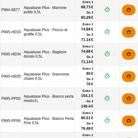
Entro 1
68.73 €
Aquabase Plus - Marrone
P994-8977
pulito 0,5L
Da
3
65.29 €
Entro 1
74.88 €
Aquabase Plus - Fiocco di
P995-HE03
grafite 0,5L
Da
3
71.14 €
Entro 1
74.88 €
Aquabase Plus - Bagliore
P995-HE04
dorato 0,5L
Da
3
71.14 €
Entro 1
80 €
Aquabase Plus - Arancione
P995-HE05
chiaro 0,5L
Da
3
76 €
Entro 1
154.1 €
Aquabase Plus - Bianco perla
P995-PP05
medio1L
Da
3
146.4 €
Entro 1
80.51 €
Aquabase Plus - Bianco Perla
P995-PP06
Fine 0,5L
Da
3
76.48 €
Entro 1