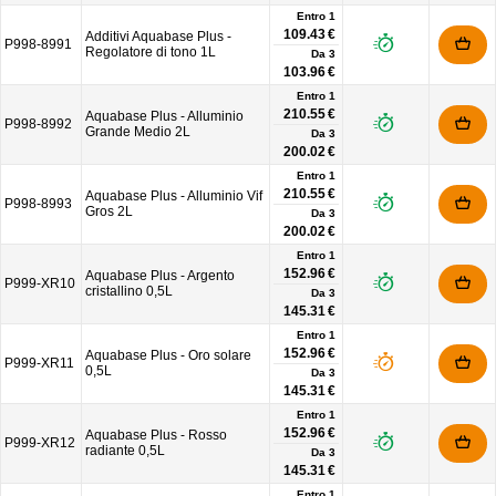
Entro 1
109.43 €
Additivi Aquabase Plus -
P998-8991
Regolatore di tono 1L
Da
3
103.96 €
Entro 1
210.55 €
Aquabase Plus - Alluminio
P998-8992
Grande Medio 2L
Da
3
200.02 €
Entro 1
210.55 €
Aquabase Plus - Alluminio Vif
P998-8993
Gros 2L
Da
3
200.02 €
Entro 1
152.96 €
Aquabase Plus - Argento
P999-XR10
cristallino 0,5L
Da
3
145.31 €
Entro 1
152.96 €
Aquabase Plus - Oro solare
P999-XR11
0,5L
Da
3
145.31 €
Entro 1
152.96 €
Aquabase Plus - Rosso
P999-XR12
radiante 0,5L
Da
3
145.31 €
Entro 1