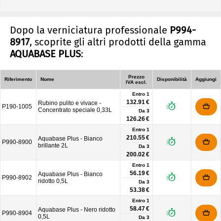
Dopo la verniciatura professionale
P994-
8917
, scoprite gli altri prodotti della gamma
AQUABASE PLUS
:
Prezzo
Riferimento
Nome
Disponibilità
Aggiungi
IVA escl.
Entro 1
132.91 €
Rubino pulito e vivace -
P190-1005
Concentrato speciale 0,33L
Da
3
126.26 €
Entro 1
210.55 €
Aquabase Plus - Bianco
P990-8900
brillante 2L
Da
3
200.02 €
Entro 1
56.19 €
Aquabase Plus - Bianco
P990-8902
ridotto 0,5L
Da
3
53.38 €
Entro 1
58.47 €
Aquabase Plus - Nero ridotto
P990-8904
0,5L
Da
3