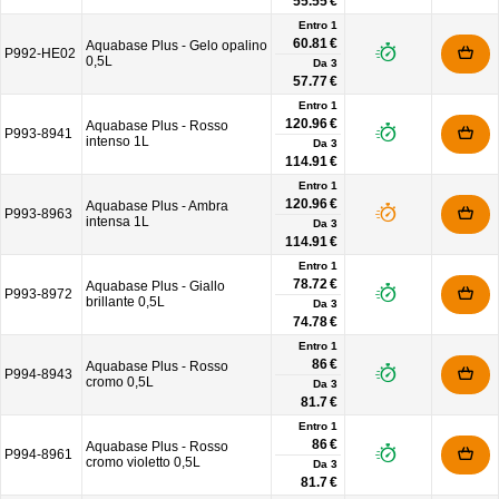
55.55 €
Entro 1
60.81 €
Aquabase Plus - Gelo opalino
P992-HE02
0,5L
Da
3
57.77 €
Entro 1
120.96 €
Aquabase Plus - Rosso
P993-8941
intenso 1L
Da
3
114.91 €
Entro 1
120.96 €
Aquabase Plus - Ambra
P993-8963
intensa 1L
Da
3
114.91 €
Entro 1
78.72 €
Aquabase Plus - Giallo
P993-8972
brillante 0,5L
Da
3
74.78 €
Entro 1
86 €
Aquabase Plus - Rosso
P994-8943
cromo 0,5L
Da
3
81.7 €
Entro 1
86 €
Aquabase Plus - Rosso
P994-8961
cromo violetto 0,5L
Da
3
81.7 €