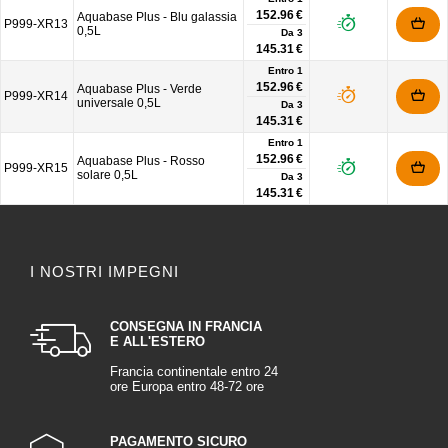
152.96 €
Aquabase Plus - Blu galassia
P999-XR13
0,5L
Da
3
145.31 €
Entro 1
152.96 €
Aquabase Plus - Verde
P999-XR14
universale 0,5L
Da
3
145.31 €
Entro 1
152.96 €
Aquabase Plus - Rosso
P999-XR15
solare 0,5L
Da
3
145.31 €
I NOSTRI IMPEGNI
CONSEGNA IN FRANCIA
E ALL'ESTERO
Francia continentale entro 24
ore Europa entro 48-72 ore
PAGAMENTO SICURO