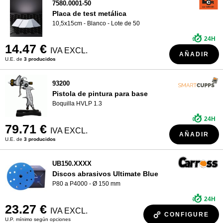
7580.0001-50
Placa de test metálica
10,5x15cm - Blanco - Lote de 50
24H
14.47 €
IVA EXCL.
AÑADIR
U.E. de
3 producidos
93200
Pistola de pintura para base
Boquilla HVLP 1.3
24H
79.71 €
IVA EXCL.
AÑADIR
U.E. de
3 producidos
UB150.XXXX
Discos abrasivos Ultimate Blue
P80 a P4000 - Ø 150 mm
24H
23.27 €
IVA EXCL.
CONFIGURE
U.P. mínimo según opciones