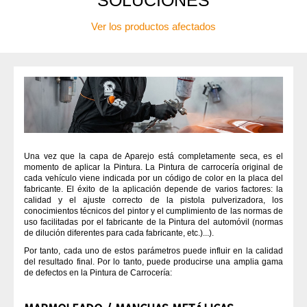
SOLUCIONES
¿QUIÉNES SOMOS?
Ver los productos afectados
AEROSOLE
APAREJO / ANTIGRAVILLA
BARNIZ PARA CARROCERÍAS
CARROCERÍA AL VACÍO
Una vez que la capa de Aparejo está completamente seca, es el
momento de aplicar la Pintura. La Pintura de carrocería original de
cada vehículo viene indicada por un código de color en la placa del
fabricante. El éxito de la aplicación depende de varios factores: la
CÓDIGO DEL COLOR DE LA PINTURA
calidad y el ajuste correcto de la pistola pulverizadora, los
conocimientos técnicos del pintor y el cumplimiento de las normas de
uso facilitadas por el fabricante de la Pintura del automóvil (normas
COLAS
de dilución diferentes para cada fabricante, etc.)...).
Por tanto, cada uno de estos parámetros puede influir en la calidad
del resultado final. Por lo tanto, puede producirse una amplia gama
DESENGRASANTE DE CARROCERÍAS
de defectos en la Pintura de Carrocería: