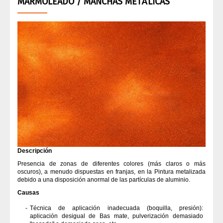
MARMOLEADO / MANCHAS METÁLICAS
ENDURECEDOR
ENMASCARADO DE CARROCERÍAS
HERRAMIENTAS ELÉCTRICAS
HERRAMIENTAS MANUALES
LIJADO DE CARROCERÍAS
MASILLA
Descripción
Presencia de zonas de diferentes colores (más claros o más
PINTURA
oscuros), a menudo dispuestas en franjas, en la Pintura metalizada
debido a una disposición anormal de las partículas de aluminio.
Causas
PULVERIZADOR
Técnica de aplicación inadecuada (boquilla, presión):
aplicación desigual de Bas mate, pulverización demasiado