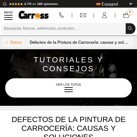
4.7/5
en
188 opiniones
MENÚ
PROMOCIONES
Defectos de la Pintura de Carrocería: causas y soluciones
CÓDIGO DE COLORES
TUTORIALES Y
MARCAS
CONSEJOS
PREPARACIÓN / PINTURA / ACABADO
CONSUMIBLES DE CARROCERÍA
VER LOS TUTOS
HERRAMIENTAS DE CARROCERÍA
EQUIPAMIENTO PARA TALLERES DE CARROCERÍA
EL UNIVERSO CARROSS
DEFECTOS DE LA PINTURA DE
INSTALACIÓN DE LABORATORIO
CARROCERÍA: CAUSAS Y
TUTORIALES Y CONSEJOS
ACABADO