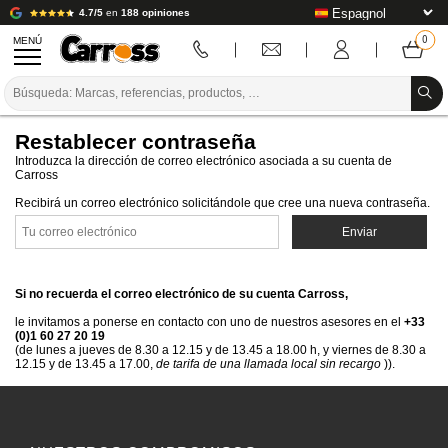
4.7/5
en
188 opiniones
MENÚ
PROMOCIONES
Restablecer contraseña
CÓDIGO DE COLORES
Introduzca la dirección de correo electrónico asociada a su cuenta de
Carross
MARCAS
Recibirá un correo electrónico solicitándole que cree una nueva contraseña.
PREPARACIÓN / PINTURA / ACABADO
CONSUMIBLES DE CARROCERÍA
Si no recuerda el correo electrónico de su cuenta Carross,
HERRAMIENTAS DE CARROCERÍA
le invitamos a ponerse en contacto con uno de nuestros asesores en el
+33
(0)1 60 27 20 19
(de lunes a jueves de 8.30 a 12.15 y de 13.45 a 18.00 h, y viernes de 8.30 a
EQUIPAMIENTO PARA TALLERES DE CARROCERÍA
12.15 y de 13.45 a 17.00,
de tarifa de una llamada local sin recargo
)).
INSTALACIÓN DE LABORATORIO
TUTORIALES Y CONSEJOS