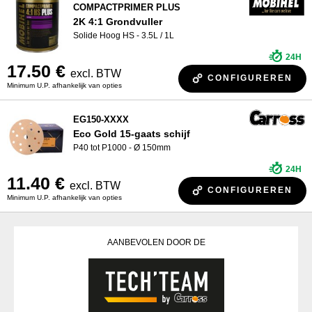
COMPACTPRIMER PLUS
2K 4:1 Grondvuller
Solide Hoog HS - 3.5L / 1L
24H
17.50 €
excl. BTW
CONFIGUREREN
Minimum U.P. afhankelijk van opties
EG150-XXXX
Eco Gold 15-gaats schijf
P40 tot P1000 - Ø 150mm
24H
11.40 €
excl. BTW
CONFIGUREREN
Minimum U.P. afhankelijk van opties
AANBEVOLEN DOOR DE