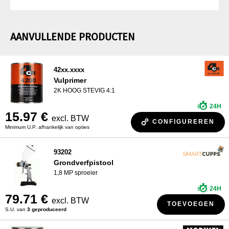
AANVULLENDE PRODUCTEN
42xx.xxxx
Vulprimer
2K HOOG STEVIG 4:1
24H
15.97 €
excl. BTW
CONFIGUREREN
Minimum U.P. afhankelijk van opties
93202
Grondverfpistool
1,8 MP sproeier
24H
79.71 €
excl. BTW
TOEVOEGEN
S.U. van
3 geproduceerd