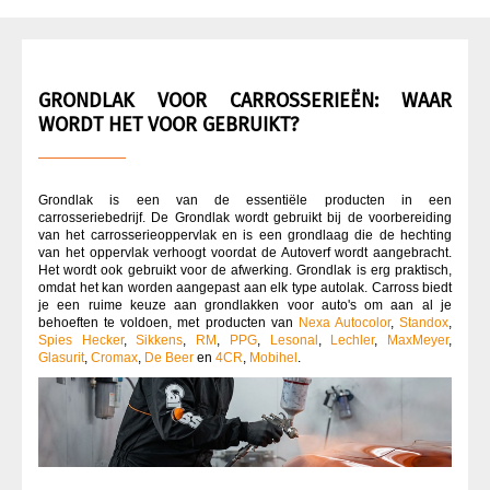
WIE ZIJN WIJ?
AUTOVERF
GRONDLAK VOOR CARROSSERIEËN: WAAR
DEKKING CARROSSERIE
WORDT HET VOOR GEBRUIKT?
ELEKTRISCH GEREEDSCHAP
Grondlak is een van de essentiële producten in een
carrosseriebedrijf. De Grondlak wordt gebruikt bij de voorbereiding
GRONDVERF / STEENKOOLSCHUTZ
van het carrosserieoppervlak en is een grondlaag die de hechting
van het oppervlak verhoogt voordat de Autoverf wordt aangebracht.
Het wordt ook gebruikt voor de afwerking. Grondlak is erg praktisch,
HANDGEREEDSCHAP
omdat het kan worden aangepast aan elk type autolak. Carross biedt
je een ruime keuze aan grondlakken voor auto's om aan al je
behoeften te voldoen, met producten van
Nexa Autocolor
,
Standox
,
Spies Hecker
,
Sikkens
,
RM
,
PPG
,
Lesonal
,
Lechler
,
MaxMeyer
,
KLEURCODE AUTOVERF
Glasurit
,
Cromax
,
De Beer
en
4CR
,
Mobihel
.
LIJMEN
ONTVETTER CARROSSERIE