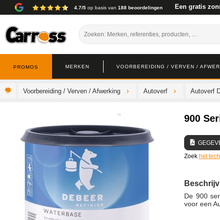
Een gratis zon
4.7/5
op basis van
188 beoordelingen
MERKEN
VOORBEREIDING / VERVEN / AFWE
PROMOS
Voorbereiding / Verven / Afwerking
Autoverf
Autoverf 
900 Ser
GEGEV
Zoek
het tec
Beschrijv
De 900 ser
voor een A