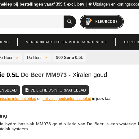
neklep bij bestellingen vanaf 399 € excl. btw
|| ⚽ Uitslagen en kortingscod
KLEURCODE
RKING
VERBRUIKSARTIKELEN VOOR CARROSSERIE
GEREED
De Beer
De Beer
900 Serie 0.5L
ie 0.5L
De Beer
MM973
- Xiralen goud
ENSBLAD
VEILIGHEIDSINFORMATIEBLAD
hnische informatieblad
en
het veiligheidsinformatieblad
in jouw taal.
ing
ie hydro basislak MM973 goud xillaric van De Beer is een waterige 
utolak systeem.