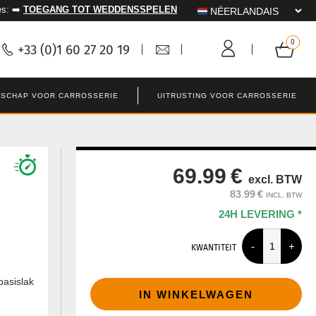
es: ➡️
TOEGANG TOT WEDDENSSPELEN
+33 (0)1 60 27 20 19
SCHAP VOOR CARROSSERIE
UITRUSTING VOOR CARROSSERIE
69.99 €
excl. BTW
83.99 €
INCL. BTW
24H LEVERING *
KWANTITEIT
basislak
IN WINKELWAGEN