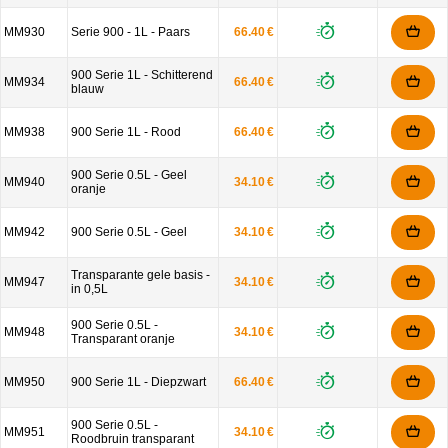
MM930
Serie 900 - 1L - Paars
66.40 €
900 Serie 1L - Schitterend
MM934
66.40 €
blauw
MM938
900 Serie 1L - Rood
66.40 €
900 Serie 0.5L - Geel
MM940
34.10 €
oranje
MM942
900 Serie 0.5L - Geel
34.10 €
Transparante gele basis -
MM947
34.10 €
in 0,5L
900 Serie 0.5L -
MM948
34.10 €
Transparant oranje
MM950
900 Serie 1L - Diepzwart
66.40 €
900 Serie 0.5L -
MM951
34.10 €
Roodbruin transparant