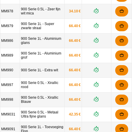
900 Serie 0.5L - Zeer fijn
MM978
34.10 €
wit mica
900 Serie 1L - Super
MM979
66.40 €
zwarte straal
900 Serie 1L - Aluminium
MM986
66.40 €
glans
900 Serie 1L - Aluminium
MM989
66.40 €
grof
MM990
900 Serie 1L - Extra wit
66.40 €
900 Serie 0.5L - Xirallic
MM997
66.40 €
rood
900 Serie 0.5L - Xirallic
MM998
66.40 €
Blauw
900 Serie 0.5L - Metaal
MM9031
42.35 €
Ultra fijne glans
900 Serie 1L - Toevoeging
MM9091
66.40 €
Flop