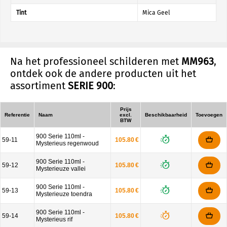
Tint
Mica Geel
Na het professioneel schilderen met
MM963
,
ontdek ook de andere producten uit het
assortiment
SERIE 900
:
Prijs
Referentie
Naam
excl.
Beschikbaarheid
Toevoegen
BTW
900 Serie 110ml -
59-11
105.80 €
Mysterieus regenwoud
900 Serie 110ml -
59-12
105.80 €
Mysterieuze vallei
900 Serie 110ml -
59-13
105.80 €
Mysterieuze toendra
900 Serie 110ml -
59-14
105.80 €
Mysterieus rif