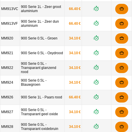
900 Serie 1L - Zeer groot
MM913VC
66.40 €
aluminium
900 Serie 1L - Zeer dun
MM913VF
66.40 €
aluminium
MM920
900 Serie 0.5L - Groen
34.10 €
MM921
900 Serie 0.5L - Oxydrood
34.10 €
900 Serie 0.5L -
MM922
Transparant glanzend
34.10 €
rood
900 Serie 0.5L -
MM924
34.10 €
Blauwgroen
MM926
900 Serie 1L - Paars rood
66.40 €
900 Serie 0.5L -
MM927
34.10 €
Transparant geel oxide
900 Serie 0.5L -
MM928
34.10 €
Transparant oxidebruin