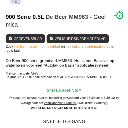
WIE ZIJN WIJ?
900 Serie 0.5L
De Beer
MM963
- Geel
mica
GEGEVENSBLAD
VEILIGHEIDSINFORMATIEBLAD
Zoek
het technische informatieblad
en
het veiligheidsinformatieblad
in
jouw taal.
De Beer 900 serie grondverf MM963. Het is een Basislak op
waterbasis voor een "Autolak op basis" applicatiesysteem.
Niet-contractuele foto's
Dit product is uitsluitend bestemd voor ALLEEN VOOR PROFESSIONEEL GEBRUIK
24H LEVERING *
*Product(en) op voorraad en bestelling gevalideerd voor 17.30 uur
(16.30 uur op
vrijdag)
naar het
vasteland van Frankrijk
(48H buiten Frankrijk)
WEEKENDAG EN VAKANTIE UITGESLOTEN
.
SNELLE TOEGANG