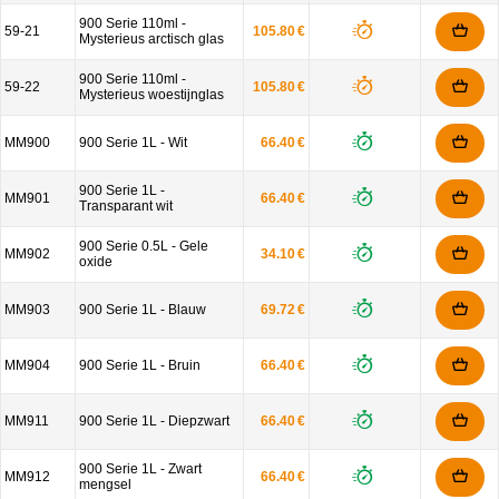
900 Serie 110ml -
59-21
105.80 €
Mysterieus arctisch glas
900 Serie 110ml -
59-22
105.80 €
Mysterieus woestijnglas
MM900
900 Serie 1L - Wit
66.40 €
900 Serie 1L -
MM901
66.40 €
Transparant wit
900 Serie 0.5L - Gele
MM902
34.10 €
oxide
MM903
900 Serie 1L - Blauw
69.72 €
MM904
900 Serie 1L - Bruin
66.40 €
MM911
900 Serie 1L - Diepzwart
66.40 €
900 Serie 1L - Zwart
MM912
66.40 €
mengsel