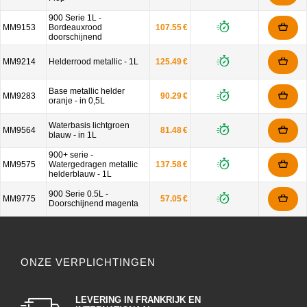
900 Serie 1L -
MM9153
Bordeauxrood
107.55 €
doorschijnend
MM9214
Helderrood metallic - 1L
125.49 €
Base metallic helder
MM9283
90.29 €
oranje - in 0,5L
Waterbasis lichtgroen
MM9564
81.48 €
blauw - in 1L
900+ serie -
MM9575
Watergedragen metallic
137.58 €
helderblauw - 1L
900 Serie 0.5L -
MM9775
57.05 €
Doorschijnend magenta
ONZE VERPLICHTINGEN
LEVERING IN FRANKRIJK EN