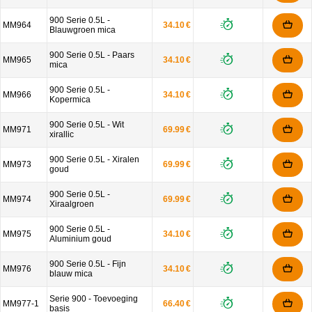
900 Serie 0.5L -
MM964
34.10 €
Blauwgroen mica
900 Serie 0.5L - Paars
MM965
34.10 €
mica
900 Serie 0.5L -
MM966
34.10 €
Kopermica
900 Serie 0.5L - Wit
MM971
69.99 €
xirallic
900 Serie 0.5L - Xiralen
MM973
69.99 €
goud
900 Serie 0.5L -
MM974
69.99 €
Xiraalgroen
900 Serie 0.5L -
MM975
34.10 €
Aluminium goud
900 Serie 0.5L - Fijn
MM976
34.10 €
blauw mica
Serie 900 - Toevoeging
MM977-1
66.40 €
basis