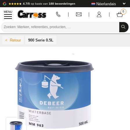
4.7/5
op basis van
188 beoordelingen
MENU
PROMOTIES
900 Serie 0.5L
KLEURCODE
MERKEN
VOORBEREIDING / VERVEN / AFWERKING
VERBRUIKSARTIKELEN VOOR CARROSSERIE
GEREEDSCHAP VOOR CARROSSERIE
UITRUSTING VOOR CARROSSERIE
LABORATORIUMINSTALLATIE
HANDLEIDING & ADVIES