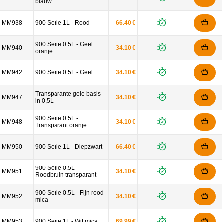
blauw
MM938
900 Serie 1L - Rood
66.40 €
900 Serie 0.5L - Geel
MM940
34.10 €
oranje
MM942
900 Serie 0.5L - Geel
34.10 €
Transparante gele basis -
MM947
34.10 €
in 0,5L
900 Serie 0.5L -
MM948
34.10 €
Transparant oranje
MM950
900 Serie 1L - Diepzwart
66.40 €
900 Serie 0.5L -
MM951
34.10 €
Roodbruin transparant
900 Serie 0.5L - Fijn rood
MM952
34.10 €
mica
MM953
900 Serie 1L - Wit mica
69.99 €