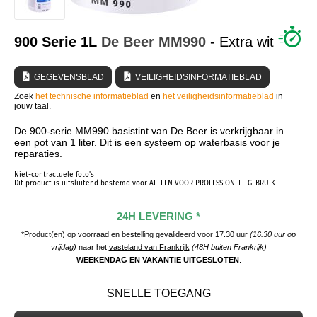
WIE ZIJN WIJ?
900 Serie 1L
De Beer
MM990
- Extra wit
GEGEVENSBLAD
VEILIGHEIDSINFORMATIEBLAD
Zoek
het technische informatieblad
en
het veiligheidsinformatieblad
in
jouw taal.
De 900-serie MM990 basistint van De Beer is verkrijgbaar in
een pot van 1 liter. Dit is een systeem op waterbasis voor je
reparaties.
Niet-contractuele foto's
Dit product is uitsluitend bestemd voor ALLEEN VOOR PROFESSIONEEL GEBRUIK
24H LEVERING *
*Product(en) op voorraad en bestelling gevalideerd voor 17.30 uur
(16.30 uur op
vrijdag)
naar het
vasteland van Frankrijk
(48H buiten Frankrijk)
WEEKENDAG EN VAKANTIE UITGESLOTEN
.
SNELLE TOEGANG