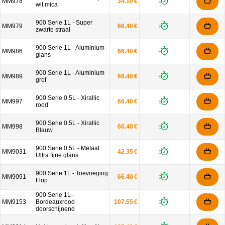
MM978
34.10 €
wit mica
900 Serie 1L - Super
MM979
66.40 €
zwarte straal
900 Serie 1L - Aluminium
MM986
66.40 €
glans
900 Serie 1L - Aluminium
MM989
66.40 €
grof
900 Serie 0.5L - Xirallic
MM997
66.40 €
rood
900 Serie 0.5L - Xirallic
MM998
66.40 €
Blauw
900 Serie 0.5L - Metaal
MM9031
42.35 €
Ultra fijne glans
900 Serie 1L - Toevoeging
MM9091
66.40 €
Flop
900 Serie 1L -
MM9153
Bordeauxrood
107.55 €
doorschijnend