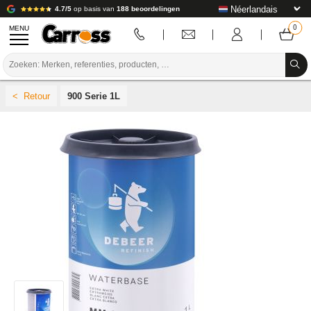
4.7/5
op basis van
188 beoordelingen
MENU
PROMOTIES
900 Serie 1L
KLEURCODE
MERKEN
VOORBEREIDING / VERVEN / AFWERKING
VERBRUIKSARTIKELEN VOOR CARROSSERIE
GEREEDSCHAP VOOR CARROSSERIE
UITRUSTING VOOR CARROSSERIE
LABORATORIUMINSTALLATIE
HANDLEIDING & ADVIES