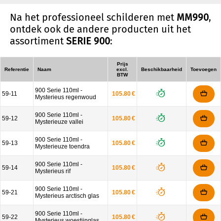
Na het professioneel schilderen met
MM990
,
ontdek ook de andere producten uit het
assortiment
SERIE 900
:
Prijs
Referentie
Naam
excl.
Beschikbaarheid
Toevoegen
BTW
900 Serie 110ml -
59-11
105.80 €
Mysterieus regenwoud
900 Serie 110ml -
59-12
105.80 €
Mysterieuze vallei
900 Serie 110ml -
59-13
105.80 €
Mysterieuze toendra
900 Serie 110ml -
59-14
105.80 €
Mysterieus rif
900 Serie 110ml -
59-21
105.80 €
Mysterieus arctisch glas
900 Serie 110ml -
59-22
105.80 €
Mysterieus woestijnglas