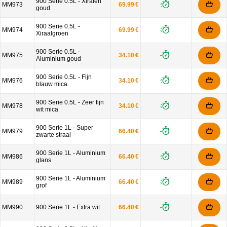
900 Serie 0.5L - Xiralen
MM973
69.99 €
goud
900 Serie 0.5L -
MM974
69.99 €
Xiraalgroen
900 Serie 0.5L -
MM975
34.10 €
Aluminium goud
900 Serie 0.5L - Fijn
MM976
34.10 €
blauw mica
900 Serie 0.5L - Zeer fijn
MM978
34.10 €
wit mica
900 Serie 1L - Super
MM979
66.40 €
zwarte straal
900 Serie 1L - Aluminium
MM986
66.40 €
glans
900 Serie 1L - Aluminium
MM989
66.40 €
grof
MM990
900 Serie 1L - Extra wit
66.40 €