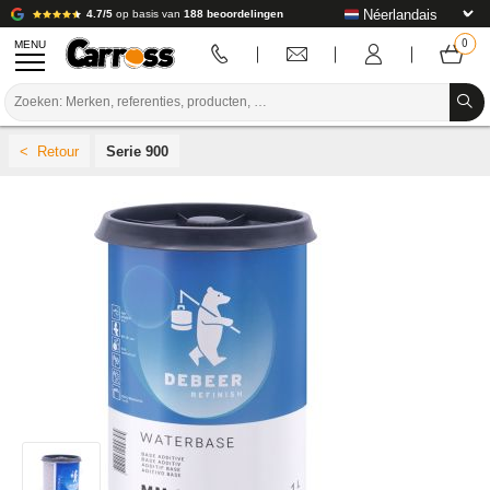
4.7/5
op basis van
188 beoordelingen
MENU
PROMOTIES
Serie 900
KLEURCODE
MERKEN
VOORBEREIDING / VERVEN / AFWERKING
VERBRUIKSARTIKELEN VOOR CARROSSERIE
GEREEDSCHAP VOOR CARROSSERIE
UITRUSTING VOOR CARROSSERIE
LABORATORIUMINSTALLATIE
HANDLEIDING & ADVIES