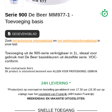
WIE ZIJN WIJ?
Serie 900
De Beer
MM977-1
-
Toevoeging basis
GEGEVENSBLAD
Zoek
het technische informatieblad
en
het veiligheidsinformatieblad
in
jouw taal.
Toevoeging uit de 900-serie verkrijgbaar in 1L, ideaal voor
gebruik met De Beer basiskleuren uit dezelfde serie. VOC-
conform.
Niet-contractuele foto's
Dit product is uitsluitend bestemd voor ALLEEN VOOR PROFESSIONEEL GEBRUIK
24H LEVERING *
*Product(en) op voorraad en bestelling gevalideerd voor 17.30 uur
(16.30 uur op
vrijdag)
naar het
vasteland van Frankrijk
(48H buiten Frankrijk)
WEEKENDAG EN VAKANTIE UITGESLOTEN
.
SNELLE TOEGANG