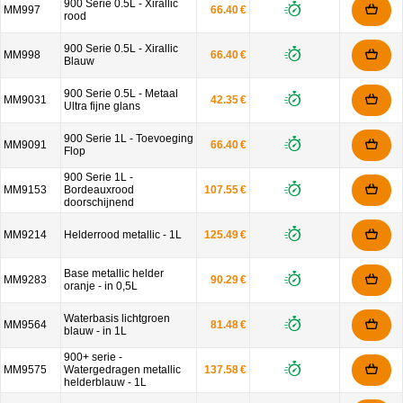
900 Serie 0.5L - Xirallic
MM997
66.40 €
rood
900 Serie 0.5L - Xirallic
MM998
66.40 €
Blauw
900 Serie 0.5L - Metaal
MM9031
42.35 €
Ultra fijne glans
900 Serie 1L - Toevoeging
MM9091
66.40 €
Flop
900 Serie 1L -
MM9153
Bordeauxrood
107.55 €
doorschijnend
MM9214
Helderrood metallic - 1L
125.49 €
Base metallic helder
MM9283
90.29 €
oranje - in 0,5L
Waterbasis lichtgroen
MM9564
81.48 €
blauw - in 1L
900+ serie -
MM9575
Watergedragen metallic
137.58 €
helderblauw - 1L