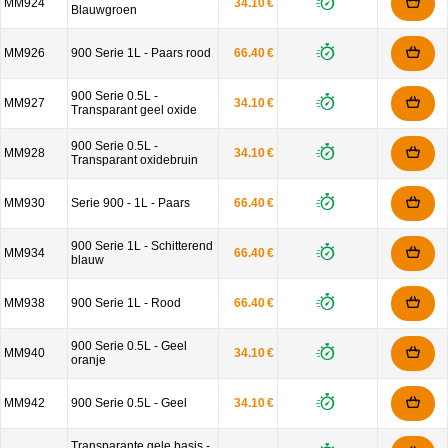
MM924
34.10 €
Blauwgroen
MM926
900 Serie 1L - Paars rood
66.40 €
900 Serie 0.5L -
MM927
34.10 €
Transparant geel oxide
900 Serie 0.5L -
MM928
34.10 €
Transparant oxidebruin
MM930
Serie 900 - 1L - Paars
66.40 €
900 Serie 1L - Schitterend
MM934
66.40 €
blauw
MM938
900 Serie 1L - Rood
66.40 €
900 Serie 0.5L - Geel
MM940
34.10 €
oranje
MM942
900 Serie 0.5L - Geel
34.10 €
Transparante gele basis -