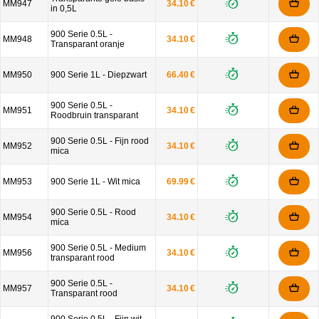
MM947
34.10 €
in 0,5L
900 Serie 0.5L -
MM948
34.10 €
Transparant oranje
MM950
900 Serie 1L - Diepzwart
66.40 €
900 Serie 0.5L -
MM951
34.10 €
Roodbruin transparant
900 Serie 0.5L - Fijn rood
MM952
34.10 €
mica
MM953
900 Serie 1L - Wit mica
69.99 €
900 Serie 0.5L - Rood
MM954
34.10 €
mica
900 Serie 0.5L - Medium
MM956
34.10 €
transparant rood
900 Serie 0.5L -
MM957
34.10 €
Transparant rood