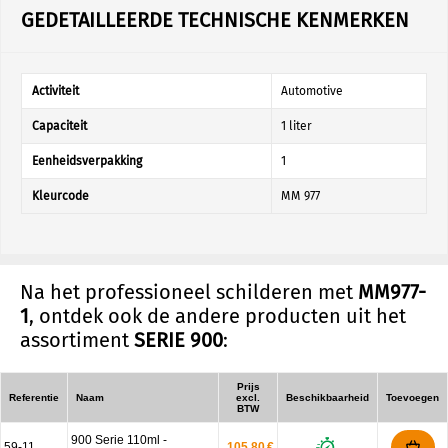
GEDETAILLEERDE TECHNISCHE KENMERKEN
Activiteit
Automotive
Capaciteit
1 liter
Eenheidsverpakking
1
Kleurcode
MM 977
Na het professioneel schilderen met
MM977-
1
, ontdek ook de andere producten uit het
assortiment
SERIE 900
:
Prijs
Referentie
Naam
excl.
Beschikbaarheid
Toevoegen
BTW
900 Serie 110ml -
59-11
105.80 €