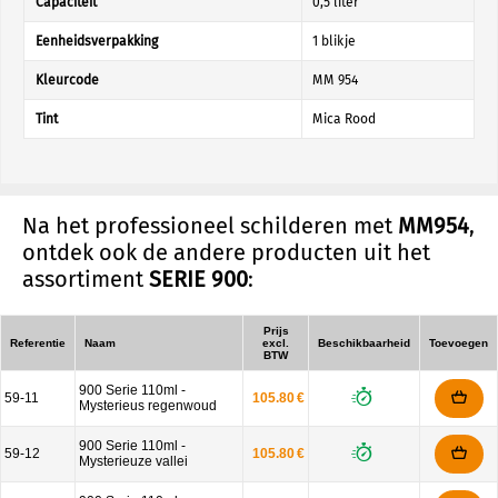
Capaciteit
0,5 liter
Eenheidsverpakking
1 blikje
Kleurcode
MM 954
Tint
Mica Rood
Na het professioneel schilderen met
MM954
,
ontdek ook de andere producten uit het
assortiment
SERIE 900
:
Prijs
Referentie
Naam
excl.
Beschikbaarheid
Toevoegen
BTW
900 Serie 110ml -
59-11
105.80 €
Mysterieus regenwoud
900 Serie 110ml -
59-12
105.80 €
Mysterieuze vallei