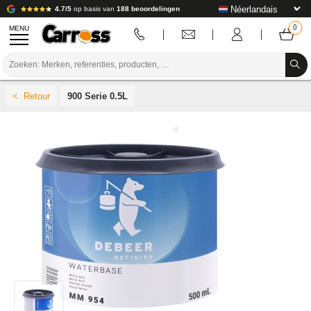
4.7/5
op basis van
188 beoordelingen
MENU
PROMOTIES
900 Serie 0.5L
KLEURCODE
MERKEN
VOORBEREIDING / VERVEN / AFWERKING
VERBRUIKSARTIKELEN VOOR CARROSSERIE
GEREEDSCHAP VOOR CARROSSERIE
UITRUSTING VOOR CARROSSERIE
LABORATORIUMINSTALLATIE
HANDLEIDING & ADVIES