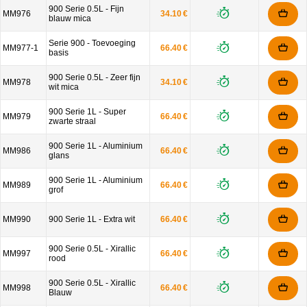
900 Serie 0.5L - Fijn
MM976
34.10 €
blauw mica
Serie 900 - Toevoeging
MM977-1
66.40 €
basis
900 Serie 0.5L - Zeer fijn
MM978
34.10 €
wit mica
900 Serie 1L - Super
MM979
66.40 €
zwarte straal
900 Serie 1L - Aluminium
MM986
66.40 €
glans
900 Serie 1L - Aluminium
MM989
66.40 €
grof
MM990
900 Serie 1L - Extra wit
66.40 €
900 Serie 0.5L - Xirallic
MM997
66.40 €
rood
900 Serie 0.5L - Xirallic
MM998
66.40 €
Blauw