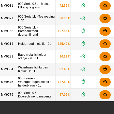
900 Serie 0.5L - Metaal
MM9031
42.35 €
Ultra fijne glans
900 Serie 1L - Toevoeging
MM9091
66.40 €
Flop
900 Serie 1L -
MM9153
Bordeauxrood
107.55 €
doorschijnend
MM9214
Helderrood metallic - 1L
125.49 €
Base metallic helder
MM9283
90.29 €
oranje - in 0,5L
Waterbasis lichtgroen
MM9564
81.48 €
blauw - in 1L
900+ serie -
MM9575
Watergedragen metallic
137.58 €
helderblauw - 1L
900 Serie 0.5L -
MM9775
57.05 €
Doorschijnend magenta