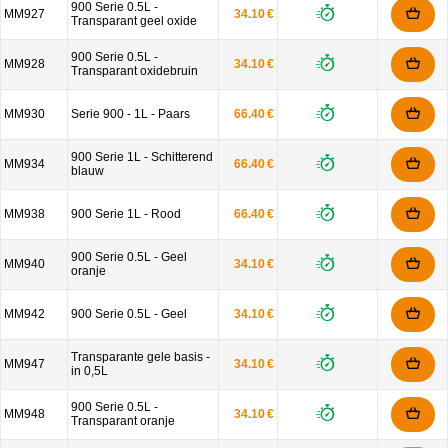
900 Serie 0.5L -
MM927
34.10 €
Transparant geel oxide
900 Serie 0.5L -
MM928
34.10 €
Transparant oxidebruin
MM930
Serie 900 - 1L - Paars
66.40 €
900 Serie 1L - Schitterend
MM934
66.40 €
blauw
MM938
900 Serie 1L - Rood
66.40 €
900 Serie 0.5L - Geel
MM940
34.10 €
oranje
MM942
900 Serie 0.5L - Geel
34.10 €
Transparante gele basis -
MM947
34.10 €
in 0,5L
900 Serie 0.5L -
MM948
34.10 €
Transparant oranje