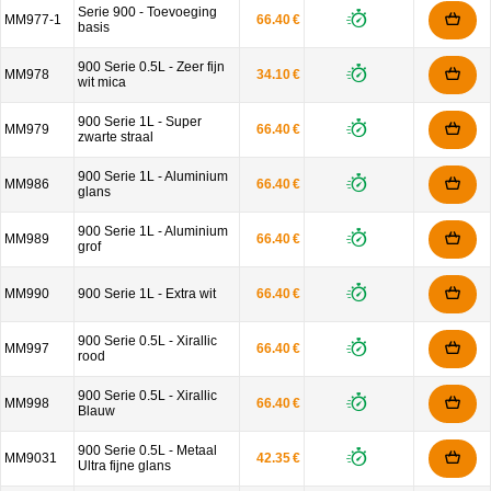
Serie 900 - Toevoeging
MM977-1
66.40 €
basis
900 Serie 0.5L - Zeer fijn
MM978
34.10 €
wit mica
900 Serie 1L - Super
MM979
66.40 €
zwarte straal
900 Serie 1L - Aluminium
MM986
66.40 €
glans
900 Serie 1L - Aluminium
MM989
66.40 €
grof
MM990
900 Serie 1L - Extra wit
66.40 €
900 Serie 0.5L - Xirallic
MM997
66.40 €
rood
900 Serie 0.5L - Xirallic
MM998
66.40 €
Blauw
900 Serie 0.5L - Metaal
MM9031
42.35 €
Ultra fijne glans