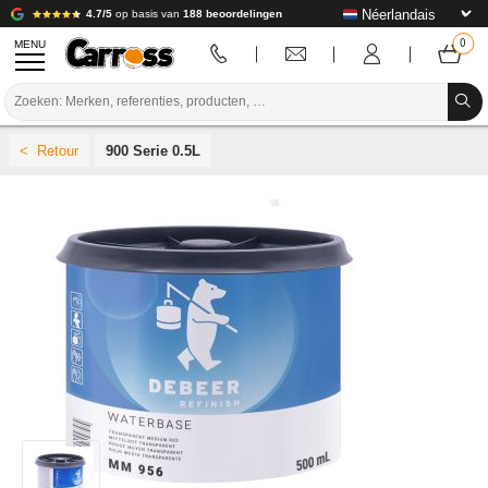
4.7/5
op basis van
188 beoordelingen
MENU
PROMOTIES
900 Serie 0.5L
KLEURCODE
MERKEN
VOORBEREIDING / VERVEN / AFWERKING
VERBRUIKSARTIKELEN VOOR CARROSSERIE
GEREEDSCHAP VOOR CARROSSERIE
UITRUSTING VOOR CARROSSERIE
LABORATORIUMINSTALLATIE
HANDLEIDING & ADVIES