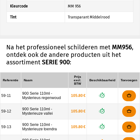
Kleurcode
MM 956
Tint
Transparant Middelrood
Na het professioneel schilderen met
MM956
,
ontdek ook de andere producten uit het
assortiment
SERIE 900
:
Prijs
Referentie
Naam
excl.
Beschikbaarheid
Toevoegen
BTW
900 Serie 110ml -
59-11
105.80 €
Mysterieus regenwoud
900 Serie 110ml -
59-12
105.80 €
Mysterieuze vallei
900 Serie 110ml -
59-13
105.80 €
Mysterieuze toendra