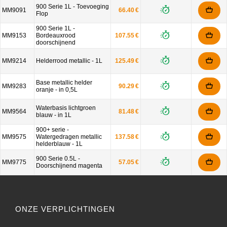
900 Serie 1L - Toevoeging
MM9091
66.40 €
Flop
900 Serie 1L -
MM9153
Bordeauxrood
107.55 €
doorschijnend
MM9214
Helderrood metallic - 1L
125.49 €
Base metallic helder
MM9283
90.29 €
oranje - in 0,5L
Waterbasis lichtgroen
MM9564
81.48 €
blauw - in 1L
900+ serie -
MM9575
Watergedragen metallic
137.58 €
helderblauw - 1L
900 Serie 0.5L -
MM9775
57.05 €
Doorschijnend magenta
ONZE VERPLICHTINGEN