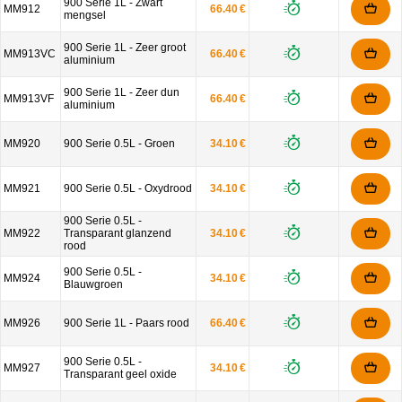
900 Serie 1L - Zwart
MM912
66.40 €
mengsel
900 Serie 1L - Zeer groot
MM913VC
66.40 €
aluminium
900 Serie 1L - Zeer dun
MM913VF
66.40 €
aluminium
MM920
900 Serie 0.5L - Groen
34.10 €
MM921
900 Serie 0.5L - Oxydrood
34.10 €
900 Serie 0.5L -
MM922
Transparant glanzend
34.10 €
rood
900 Serie 0.5L -
MM924
34.10 €
Blauwgroen
MM926
900 Serie 1L - Paars rood
66.40 €
900 Serie 0.5L -
MM927
34.10 €
Transparant geel oxide