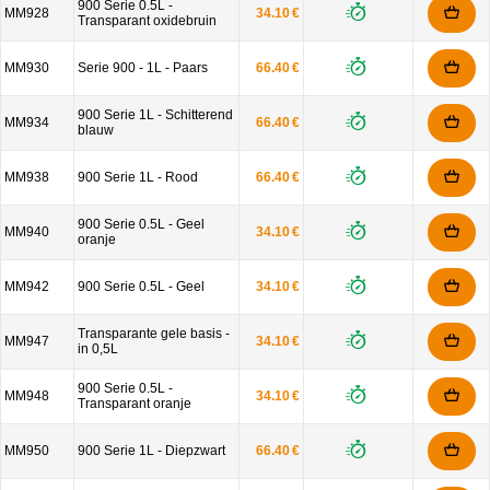
900 Serie 0.5L -
MM928
34.10 €
Transparant oxidebruin
MM930
Serie 900 - 1L - Paars
66.40 €
900 Serie 1L - Schitterend
MM934
66.40 €
blauw
MM938
900 Serie 1L - Rood
66.40 €
900 Serie 0.5L - Geel
MM940
34.10 €
oranje
MM942
900 Serie 0.5L - Geel
34.10 €
Transparante gele basis -
MM947
34.10 €
in 0,5L
900 Serie 0.5L -
MM948
34.10 €
Transparant oranje
MM950
900 Serie 1L - Diepzwart
66.40 €