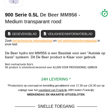
WIE ZIJN WIJ?
900 Serie 0.5L
De Beer
MM956
-
Medium transparant rood
GEGEVENSBLAD
VEILIGHEIDSINFORMATIEBLAD
Zoek
het technische informatieblad
en
het veiligheidsinformatieblad
in
jouw taal.
De Beer hydro tint MM956 is een Basislak voor een "Autolak op
basis" systeem. Dit De Beer product is Klaar voor gebruik.
Niet-contractuele foto's
Dit product is uitsluitend bestemd voor ALLEEN VOOR PROFESSIONEEL GEBRUIK
24H LEVERING *
*Product(en) op voorraad en bestelling gevalideerd voor 17.30 uur
(16.30 uur op
vrijdag)
naar het
vasteland van Frankrijk
(48H buiten Frankrijk)
WEEKENDAG EN VAKANTIE UITGESLOTEN
.
SNELLE TOEGANG