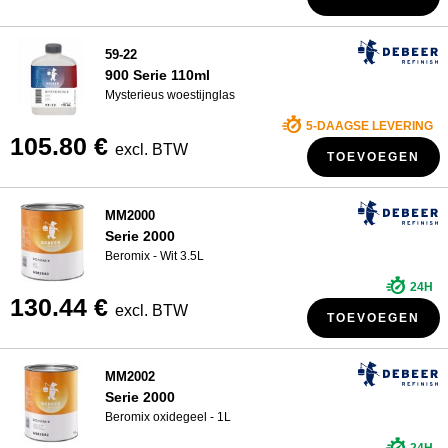
59-22
900 Serie 110ml
Mysterieus woestijnglas
5-DAAGSE LEVERING
105.80 €
excl. BTW
TOEVOEGEN
MM2000
Serie 2000
Beromix - Wit 3.5L
24H
130.44 €
excl. BTW
TOEVOEGEN
MM2002
Serie 2000
Beromix oxidegeel - 1L