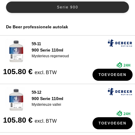
Serie 900
R-M Autoverf
WIE ZIJN WIJ?
Sikkens Autoverf
Spies Hecker Autoverf
De Beer professionele autolak
Autoverf
59-11
900 Serie 110ml
Mysterieus regenwoud
24H
105.80 €
excl. BTW
TOEVOEGEN
59-12
900 Serie 110ml
Mysterieuze vallei
24H
105.80 €
excl. BTW
TOEVOEGEN