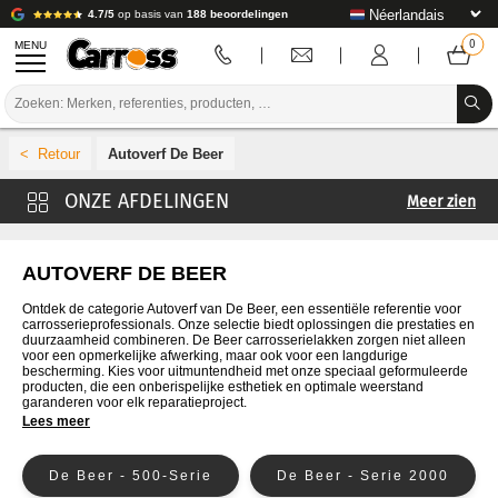
4.7/5
op basis van
188 beoordelingen
MENU
PROMOTIES
Autoverf De Beer
KLEURCODE
Meer zien
MERKEN
4CR autoverf
VOORBEREIDING / VERVEN / AFWERKING
Cromax Autoverf
AUTOVERF DE BEER
Glasurit Autoverf
VERBRUIKSARTIKELEN VOOR CARROSSERIE
Ontdek de categorie Autoverf van De Beer, een essentiële referentie voor
carrosserieprofessionals. Onze selectie biedt oplossingen die prestaties en
Autoverf
duurzaamheid combineren. De Beer carrosserielakken zorgen niet alleen
GEREEDSCHAP VOOR CARROSSERIE
voor een opmerkelijke afwerking, maar ook voor een langdurige
Lechler Autoverf
bescherming. Kies voor uitmuntendheid met onze speciaal geformuleerde
producten, die een onberispelijke esthetiek en optimale weerstand
UITRUSTING VOOR CARROSSERIE
Lesonale Autoverf
garanderen voor elk reparatieproject.
Lees meer
MaxMeyer Autoverf
LABORATORIUMINSTALLATIE
Nexa Autoverf
De Beer - 500-Serie
De Beer - Serie 2000
HANDLEIDING & ADVIES
PPG-verf