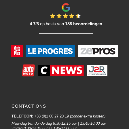
Kortom, het merk De Beer Refinish staat bekend om zijn toewijding aan
kwaliteit, innovatie en ondersteuning van de carrosserie-industrie.
Autoschadeherstel- en lakprofessionals waarderen de producten van De
4.7/5
op basis van
188 beoordelingen
Beer Refinish vaak vanwege de betrouwbare prestaties en de reputatie die
in de loop van tientallen jaren is opgebouwd.
Kenmerken en voordelen van het kiezen van het merk De Beer:
Het merk De Beer staat in de autolakindustrie bekend om de kwaliteit van
zijn producten. Kiezen voor De Beer Autoverf voor je autoreparatie kan een
aantal voordelen bieden, hoewel de specifieke kenmerken kunnen variëren
afhankelijk van de exacte producten in het assortiment. Hieronder volgen
enkele algemene kenmerken en voordelen van De Beer Autoverf:
Kwaliteitsafwerking autolak:
Autoverf van De Beer staat bekend om zijn hoogwaardige afwerking, met
langdurige glans en UV-bestendigheid. Dit garandeert professionele
CONTACT ONS
esthetische resultaten.
TELEFOON:
+33 (0)1 60 27 20 19
(zonder extra kosten)
Gemakkelijk aan te brengen autolakken:
Maandag t/m donderdag 8.30-12.15 uur | 13.45-18.00 uur
Veel De Beer producten zijn zo geformuleerd dat ze gemakkelijk kunnen
vrijdag 8.30-12.15 uur | 13.45-17.00 uur