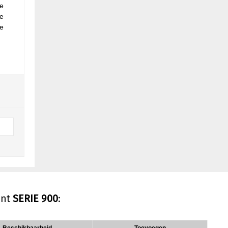
je
te
ze
ent
SERIE 900
: