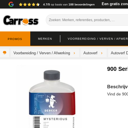
Een gratis zon
4.7/5
op basis van
188 beoordelingen
MERKEN
VOORBEREIDING / VERVEN / AFWE
PROMOS
Voorbereiding / Verven / Afwerking
Autoverf
Autoverf 
900 Ser
Beschrijv
Vind de 900