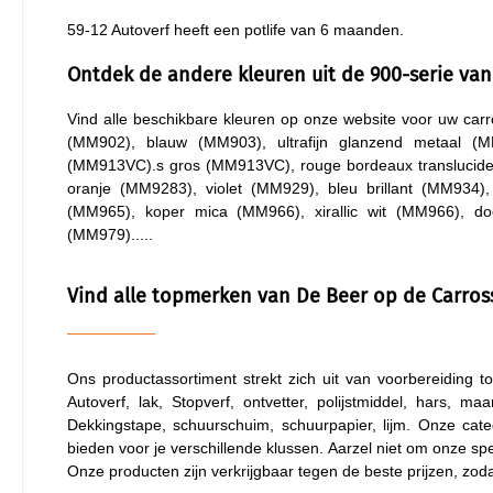
59-12 Autoverf heeft een potlife van 6 maanden.
Ontdek de andere kleuren uit de 900-serie van
Vind alle beschikbare kleuren op onze website voor uw carr
(MM902), blauw (MM903), ultrafijn glanzend metaal (
(MM913VC).s gros (MM913VC), rouge bordeaux translucide 
oranje (MM9283), violet (MM929), bleu brillant (MM934
(MM965), koper mica (MM966), xirallic wit (MM966), do
(MM979).....
Vind alle topmerken van De Beer op de Carros
Ons productassortiment strekt zich uit van voorbereiding t
Autoverf, lak, Stopverf, ontvetter, polijstmiddel, hars, ma
Dekkingstape, schuurschuim, schuurpapier, lijm. Onze cate
bieden voor je verschillende klussen. Aarzel niet om onze spe
Onze producten zijn verkrijgbaar tegen de beste prijzen, zod