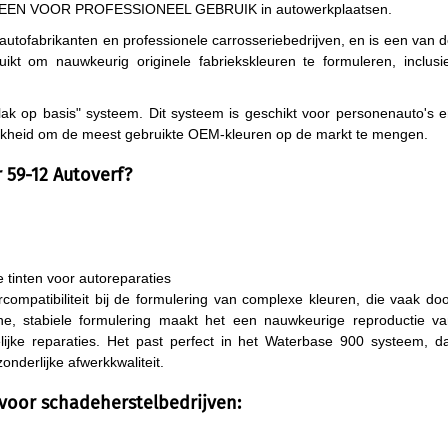
 ALLEEN VOOR PROFESSIONEEL GEBRUIK in autowerkplaatsen.
autofabrikanten en professionele carrosseriebedrijven, en is een van 
ikt om nauwkeurig originele fabriekskleuren te formuleren, inclusi
lak op basis" systeem. Dit systeem is geschikt voor personenauto's 
lijkheid om de meest gebruikte OEM-kleuren op de markt te mengen.
 59-12 Autoverf?
 tinten voor autoreparaties
rcompatibiliteit bij de formulering van complexe kleuren, die vaak do
ijne, stabiele formulering maakt het een nauwkeurige reproductie v
tselijke reparaties. Het past perfect in het Waterbase 900 systeem, d
onderlijke afwerkkwaliteit.
 voor schadeherstelbedrijven: