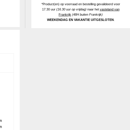
*Product(en) op voorraad en bestelling gevalideerd voor
17.30 uur
(16.30 uur op vrijdag)
naar het
vasteland van
Frankrijk
(48H buiten Frankrijk)
WEEKENDAG EN VAKANTIE UITGESLOTEN
.
jn
n