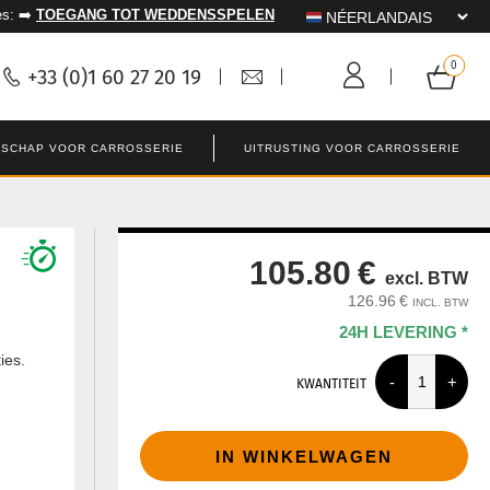
es: ➡️
TOEGANG TOT WEDDENSSPELEN
+33 (0)1 60 27 20 19
SCHAP VOOR CARROSSERIE
UITRUSTING VOOR CARROSSERIE
105.80 €
excl. BTW
126.96 €
INCL. BTW
24H LEVERING *
ies.
KWANTITEIT
IN WINKELWAGEN