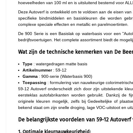
hoeveelheden van 100 ml en is uitsluitend bestemd voor
Deze Autoverf is ontwikkeld om te voldoen aan de eisen van 
specifieke bindmiddelen en basiskleuren die worden gebru
complexe speciale effecten en metallic en parelmoertinten.
De 900 Serie is een Basislak op waterbasis voor een "Auto
bedrijfsvoertuigen. Het complete assortiment biedt de moge
Wat zijn de technische kenmerken van De Beer
Type
: watergedragen matte basis
Artikelnummer
: 59-12
Gamma
: 900-serie (Waterbasis 900)
Toepassing
: formulering van nauwkeurige colorimetrische
59-12 Autoverf onderscheidt zich door zijn uitstekende kleu
eersteklas autofabrikanten worden gebruikt. Dankzij de f
originele kleuren mogelijk, zelfs bij Gedeeltelijke of plaa
bekend staat om zijn snelle droging, lage VOC-uitstoot en uitz
De belangrijkste voordelen van 59-12 Autoverf
1. Optimale kleurnauwkeurigheid: