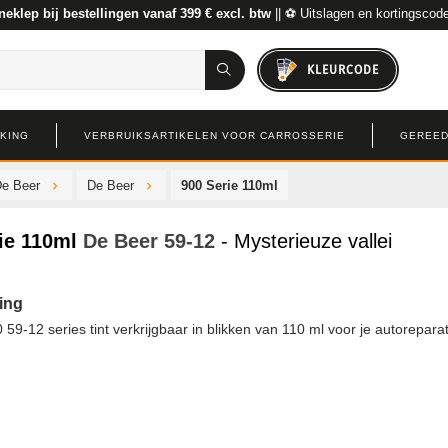
neklep bij bestellingen vanaf 399 € excl. btw
|| ⚽ Uitslagen en kortingscod
KLEURCODE
RKING
VERBRUIKSARTIKELEN VOOR CARROSSERIE
GEREED
De Beer
De Beer
900 Serie 110ml
ie 110ml
De Beer
59-12
- Mysterieuze vallei
ing
 59-12 series tint verkrijgbaar in blikken van 110 ml voor je autoreparat