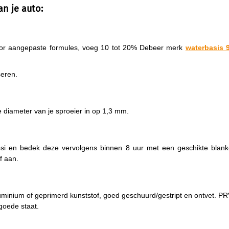
an je auto:
voor aangepaste formules, voeg 10 tot 20% Debeer merk
waterbasis 9
eren.
e diameter van je sproeier in op 1,3 mm.
si en bedek deze vervolgens binnen 8 uur met een geschikte blank
f aan.
uminium of geprimerd kunststof, goed geschuurd/gestript en ontvet. P
goede staat.