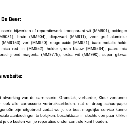
 De Beer:
osserie bijwerken of reparatiewerk: transparant wit (MM901), oxidege
MM9031), bruin (MM904), diepzwart (MM911), zeer grof aluminiu
(MM9153), vert (MM920), rouge oxide (MM921), basis metallic held
), mica red fin (MM952), helder groen blauw (MM9564), paars mic
orschijnend magenta (MM9775), extra wit (MM990), super gitzwar
s website:
ot afwerking van de carrosserie: Grondlak, verharder, Kleur verdunne
ar ook alle carrosserie verbruiksartikelen: nat of droog schuurpapie
gorieën zijn uitgebreid zodat we je de best mogelijke service kunn
ciale aanbiedingen te bekijken, beschikbaar in slechts een paar klikke
at je de kosten van je reparaties onder controle kunt houden.